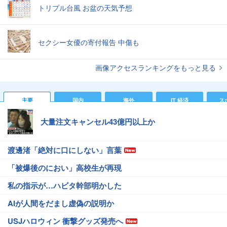
トリプル台風 お盆の天気予想
セクシー女優の寄付報告 中傷も
画像アクセスランキングをもっと見る
主要
国内
海外
IT 経済
ス
大量注文キャンセル43億円以上か
渡邊渚「絶対に口にしない」言葉
「被爆後のにおい」高校生が再現
私の指示が…ハビタ幹部明かした
AIが人間をだまし虚偽の説明か
USJハロウィン 衝撃グッズ発売へ