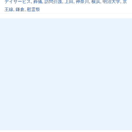
デイサービス
,
葬儀
,
訪問介護
,
上田
,
神奈川
,
横浜
,
明治大学
,
京
王線
,
鎌倉
,
慰霊祭