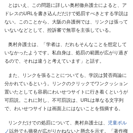
とはいえ、この問題に詳しい奥村徹弁護士によると、ア
ドレスのURLを書き込んだだけで処罰すべきとする学説は
ない。このことから、大阪の弁護例では、リンクは張って
いないなどとして、控訴審で無罪を主張している。
奥村弁護士は、「学者は、だれもそんなことを想定して
いなかったようです。私自身は、処罰の範囲が広がり過ぎ
るので、それは違うと考えています」と話す。
また、リンクを張ることについても、学説は賛否両論に
分かれているという。リンクのクリックでワンクッション
置いたとしても容易にわいせつサイトに行き着くというが
可罰説。これに対し、不可罰説は、URLは単なる文字列
で、わいせつサイトは画面上にはないことを指摘する。
リンクだけでの処罰について、奥村弁護士は、
児童ポル
ノ
以外でも摘発が広がりかねないと懸念を示す。「著作権