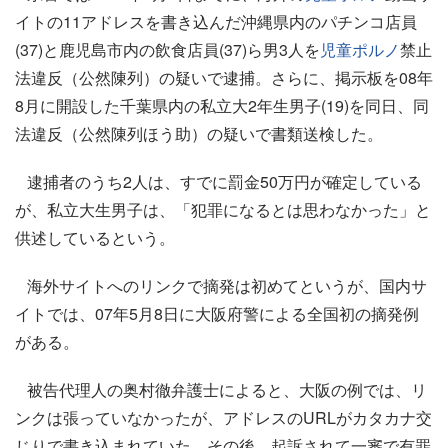
イトの11アドレスを書き込んだ沖縄県内のパチンコ店員
(37)と鹿児島市内の飲食店員(37)ら男3人を
児童ポルノ
禁止
法違反（公然陳列）の疑いで逮捕。さらに、掲示板を08年
8月に開設した千葉県内の私立大2年生男子(19)を同日、同
法違反（公然陳列ほう助）の疑いで書類送検した。
逮捕者のうち2人は、すでに罰金50万円が確定している
が、私立大生男子は、「犯罪になるとは思わなかった」と
供述しているという。
海外サイトへのリンクで摘発は初めてというが、国内サ
イトでは、07年5月8日に大阪府警による全国初の摘発例
がある。
被告代理人の奥村徹弁護士によると、大阪の例では、リ
ンクは張っていなかったが、アドレスのURLがカタカナ交
じりで書き込まれていた。その後、起訴されて一審で有罪