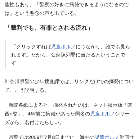
能性もあり、「警察の好きに摘発できるようになるので
は」という懸念の声も出ている。
「裁判でも、有罪とされる流れ」
「クリックすれば
児童ポルノ
につながり、誰でも見ら
れます。だから、公然陳列罪に当たるということで
す」
神奈川県警の少年捜査課では、リンクだけでの摘発につい
て、こう説明する。
新聞各紙によると、摘発されたのは、ネット掲示板「関
西○交」。4年前に摘発があった同名の
児童ポルノ
シリー
ズから、名付けたらしい。
県警では2009年7月8日までに、海外の
児童ポルノ
動画サ