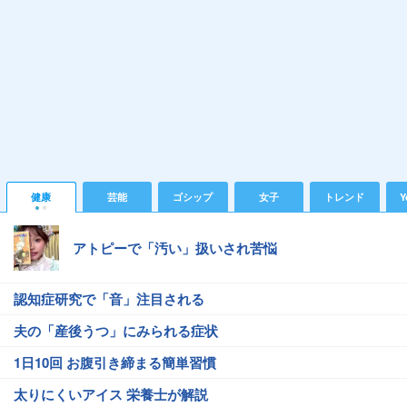
健康
芸能
ゴシップ
女子
トレンド
Y
アトピーで「汚い」扱いされ苦悩
認知症研究で「音」注目される
夫の「産後うつ」にみられる症状
1日10回 お腹引き締まる簡単習慣
太りにくいアイス 栄養士が解説