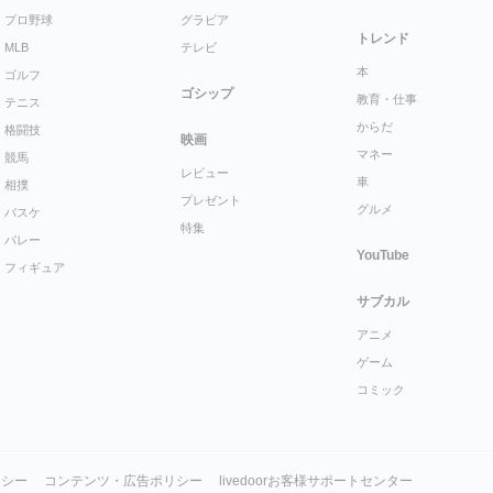
プロ野球
グラビア
トレンド
MLB
テレビ
本
ゴルフ
ゴシップ
教育・仕事
テニス
からだ
格闘技
映画
マネー
競馬
レビュー
車
相撲
プレゼント
グルメ
バスケ
特集
バレー
YouTube
フィギュア
サブカル
アニメ
ゲーム
コミック
リシー
コンテンツ・広告ポリシー
livedoorお客様サポートセンター