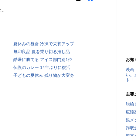
た。
夏休みの昼食 冷凍で栄養アップ
無印良品 夏を乗り切る推し品
酷暑に勝てる アイス部門別1位
お知
伝説のカレー 14年ぶりに復活
映画
い。
子どもの夏休み 残り物が大変身
ト！
主要
脱輪
広陵
銀メ
詐取
熊本