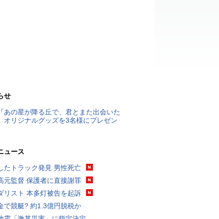
らせ
『あの星が降る丘で、君とまた出会いた
』オリジナルグッズを3名様にプレゼン
ニュース
したトラック発見 男性死亡
高元監督 保護者に直接謝罪
ダリスト 本多灯被告を起訴
金で競艇? 約1.3億円脱税か
地震「激甚災害」に指定決定