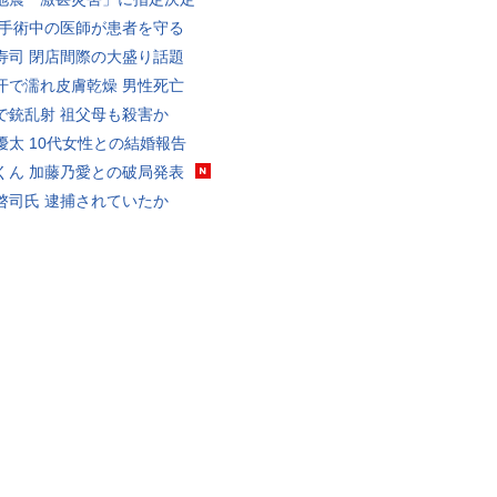
 手術中の医師が患者を守る
寿司 閉店間際の大盛り話題
汗で濡れ皮膚乾燥 男性死亡
で銃乱射 祖父母も殺害か
優太 10代女性との結婚報告
くん 加藤乃愛との破局発表
啓司氏 逮捕されていたか