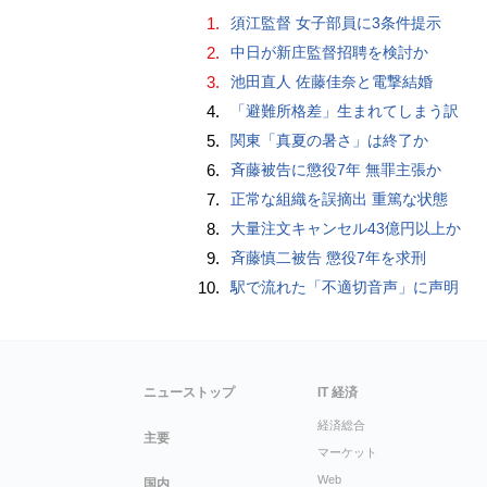
1.
須江監督 女子部員に3条件提示
2.
中日が新庄監督招聘を検討か
3.
池田直人 佐藤佳奈と電撃結婚
4.
「避難所格差」生まれてしまう訳
5.
関東「真夏の暑さ」は終了か
6.
斉藤被告に懲役7年 無罪主張か
7.
正常な組織を誤摘出 重篤な状態
8.
大量注文キャンセル43億円以上か
9.
斉藤慎二被告 懲役7年を求刑
10.
駅で流れた「不適切音声」に声明
ニューストップ
IT 経済
経済総合
主要
マーケット
Web
国内