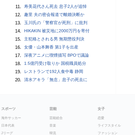
11.
寿美花代さん死去 息子2人が追悼
12.
趣里 夫の密会報道で離婚決断か
13.
玉川氏の「警察官が死刑」に批判
14.
HIKAKIN 被災地に2000万円を寄付
15.
主犯格とされる男 無期懲役判決
16.
女優・山本舞香 第1子を出産
17.
深夜アニメに喫煙描写 BPOで議論
18.
1.5億円受け取りか 国税職員処分
19.
レストランで192人食中毒 静岡
20.
清水アキラ「無念」息子の死去に
スポーツ
芸能
女子
海外サッカー
芸能総合
恋愛
日本代表
音楽
ライフスタイル
Jリーグ
韓流
ファッション