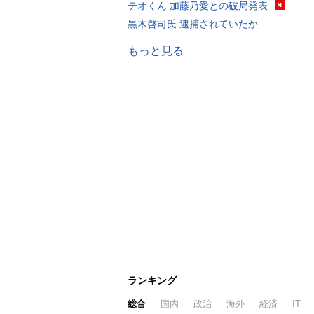
テオくん 加藤乃愛との破局発表
黒木啓司氏 逮捕されていたか
もっと見る
ランキング
総合
国内
政治
海外
経済
IT