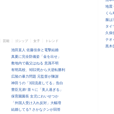
地震
くら
服は
タイ
久保
テオ
芸能
ゴシップ
女子
トレンド
黒木
池田直人 佐藤佳奈と電撃結婚
真夏に完全防備姿「金を出せ」
敷地内で義父はねる 意識不明
有明高校、9回2死から大逆転勝利
広陵の暴力問題 元監督が陳謝
神田うの「3回流産してる」告白
豊臣兄弟! 茶々に「美人過ぎる」
保育園園長 女児にわいせつか
「外国人受け入れ反対」大幅増
結婚してる? さかなクンが回答