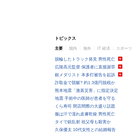
トピックス
主要
国内
海外
IT 経済
スポーツ
脱輪したトラック発見 男性死亡
広陵高元監督 保護者に直接謝罪
銀メダリスト 本多灯被告を起訴
詐取金で競艇? 約1.3億円脱税か
熊本地震「激甚災害」に指定決定
地震 手術中の医師が患者を守る
くら寿司 閉店間際の大盛り話題
服は汗で濡れ皮膚乾燥 男性死亡
タイで銃乱射 祖父母も殺害か
久保優太 10代女性との結婚報告