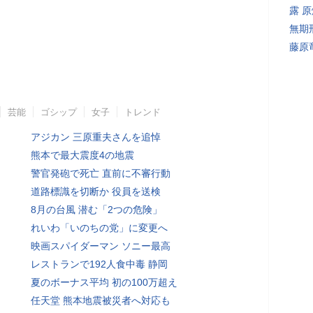
露 
無期
藤原
芸能
ゴシップ
女子
トレンド
アジカン 三原重夫さんを追悼
熊本で最大震度4の地震
警官発砲で死亡 直前に不審行動
道路標識を切断か 役員を送検
8月の台風 潜む「2つの危険」
れいわ「いのちの党」に変更へ
映画スパイダーマン ソニー最高
レストランで192人食中毒 静岡
夏のボーナス平均 初の100万超え
任天堂 熊本地震被災者へ対応も