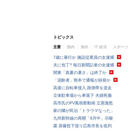
トピックス
主要
国内
海外
IT 経済
スポーツ
7歳に暴行か 施設従業員の女逮捕
夫に包丁? 毎日新聞記者の女逮捕
関東「真夏の暑さ」は終了か
「泥酔者」熊本で通報が頻発か
高速に自転車侵入 路側帯を逆走
立体駐車場から車落下 夫婦死傷
高市氏のPV風視察動画 立憲激怒
家の隣が民泊「トラウマなった」
九州新幹線の再開「8月中」示唆
露 原爆投下巡り広島市長を批判