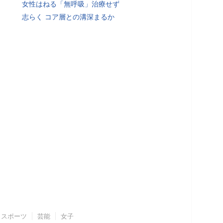
女性はねる「無呼吸」治療せず
志らく コア層との溝深まるか
スポーツ
芸能
女子