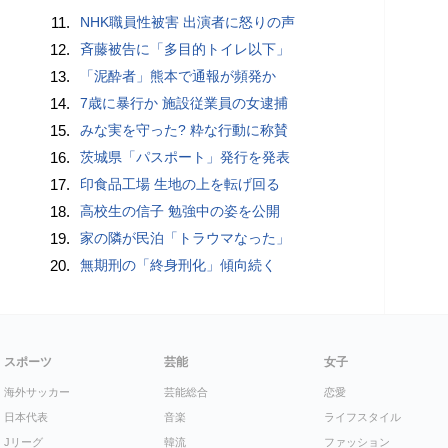
11.
NHK職員性被害 出演者に怒りの声
12.
斉藤被告に「多目的トイレ以下」
13.
「泥酔者」熊本で通報が頻発か
14.
7歳に暴行か 施設従業員の女逮捕
15.
みな実を守った? 粋な行動に称賛
16.
茨城県「パスポート」発行を発表
17.
印食品工場 生地の上を転げ回る
18.
高校生の信子 勉強中の姿を公開
19.
家の隣が民泊「トラウマなった」
20.
無期刑の「終身刑化」傾向続く
スポーツ
芸能
女子
海外サッカー
芸能総合
恋愛
日本代表
音楽
ライフスタイル
Jリーグ
韓流
ファッション