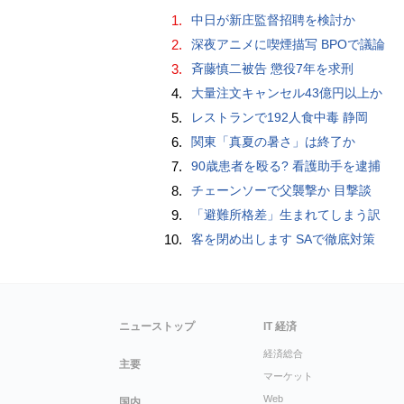
1.
中日が新庄監督招聘を検討か
2.
深夜アニメに喫煙描写 BPOで議論
3.
斉藤慎二被告 懲役7年を求刑
4.
大量注文キャンセル43億円以上か
5.
レストランで192人食中毒 静岡
6.
関東「真夏の暑さ」は終了か
7.
90歳患者を殴る? 看護助手を逮捕
8.
チェーンソーで父襲撃か 目撃談
9.
「避難所格差」生まれてしまう訳
10.
客を閉め出します SAで徹底対策
ニューストップ
IT 経済
経済総合
主要
マーケット
Web
国内