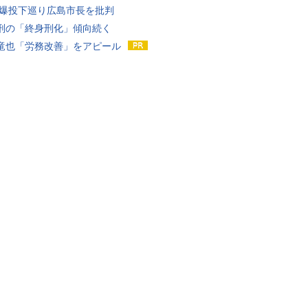
原爆投下巡り広島市長を批判
刑の「終身刑化」傾向続く
竜也「労務改善」をアピール