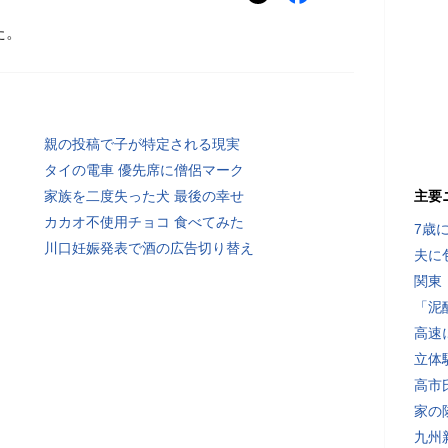
た。
親の投稿で子が特定される現実
タイの電車 優先席に僧侶マーク
家族を二度失った犬 最後の幸せ
主要
カカオ不使用チョコ 食べてみた
7歳
川口妊娠発表で酒の広告切り替え
夫に
関東
「泥
高速
立体
高市
家の
九州