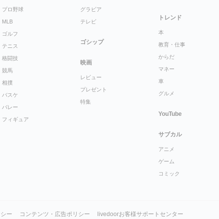
プロ野球
グラビア
トレンド
MLB
テレビ
本
ゴルフ
ゴシップ
教育・仕事
テニス
からだ
格闘技
映画
マネー
競馬
レビュー
車
相撲
プレゼント
グルメ
バスケ
特集
バレー
YouTube
フィギュア
サブカル
アニメ
ゲーム
コミック
リシー
コンテンツ・広告ポリシー
livedoorお客様サポートセンター