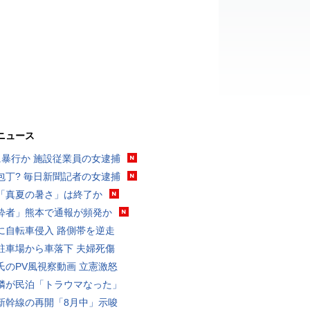
ニュース
に暴行か 施設従業員の女逮捕
包丁? 毎日新聞記者の女逮捕
「真夏の暑さ」は終了か
酔者」熊本で通報が頻発か
に自転車侵入 路側帯を逆走
駐車場から車落下 夫婦死傷
氏のPV風視察動画 立憲激怒
隣が民泊「トラウマなった」
新幹線の再開「8月中」示唆