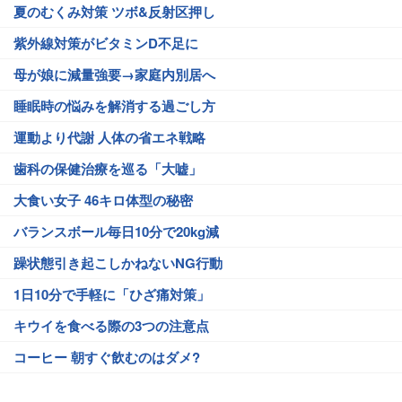
夏のむくみ対策 ツボ&反射区押し
紫外線対策がビタミンD不足に
母が娘に減量強要→家庭内別居へ
睡眠時の悩みを解消する過ごし方
運動より代謝 人体の省エネ戦略
歯科の保健治療を巡る「大嘘」
大食い女子 46キロ体型の秘密
バランスボール毎日10分で20kg減
躁状態引き起こしかねないNG行動
1日10分で手軽に「ひざ痛対策」
キウイを食べる際の3つの注意点
コーヒー 朝すぐ飲むのはダメ?