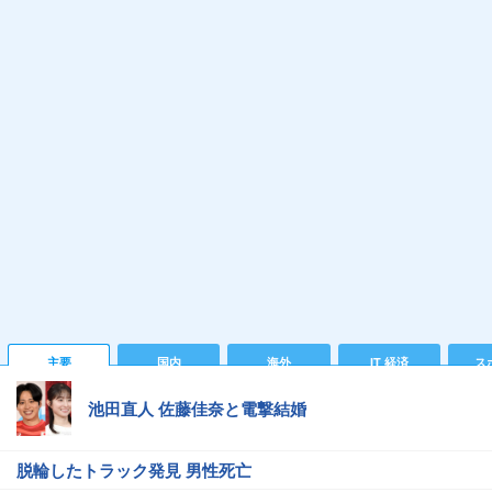
主要
国内
海外
IT 経済
ス
池田直人 佐藤佳奈と電撃結婚
脱輪したトラック発見 男性死亡