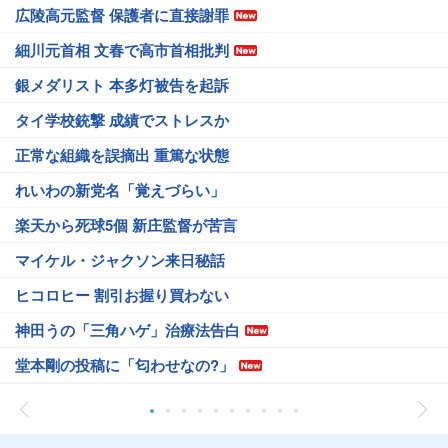
広陵高元監督 保護者に直接謝罪
細川元首相 文春で高市首相批判
銀メダリスト 本多灯被告を起訴
タイ学校銃撃 成績でストレスか
正常な組織を誤摘出 重篤な状態
れいわの新党名「覚えづらい」
楽天から死球5個 新庄監督が苦言
マイケル・ジャクソン来日秘話
ヒコロヒー 割引お握り買わない
神田うの「三角ハゲ」治療法告白
堂本剛の投稿に「匂わせなの?」