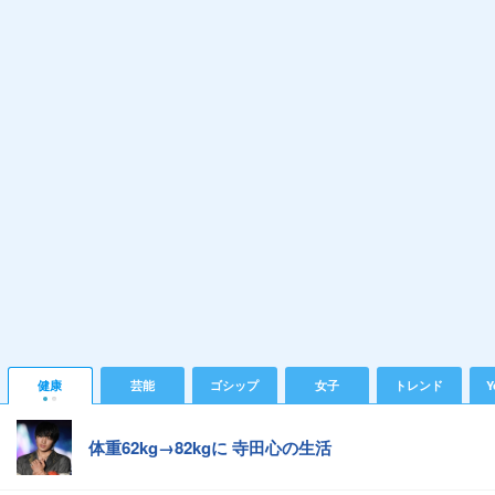
健康
芸能
ゴシップ
女子
トレンド
Y
体重62kg→82kgに 寺田心の生活