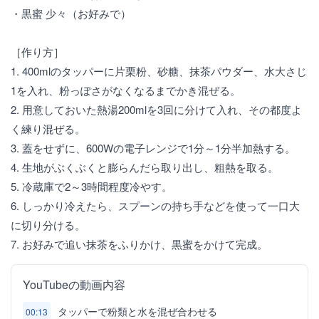
・黒蜜 少々（お好みで）
［作り方］
1. 400mlのタッパーに片栗粉、砂糖、抹茶パウダー、水大さじ
1を入れ、粉っぽさがなくなるまでかき混ぜる。
2. 用意しておいた熱湯200mlを3回に分けて入れ、その都度よ
く練り混ぜる。
3. 蓋をせずに、600Wの電子レンジで1分～1分半加熱する。
4. 生地がぶくぶくと膨らんだら取り出し、粗熱を取る。
5. 冷蔵庫で2～3時間程度冷やす。
6. しっかり冷えたら、スプーンの持ち手などを使って一口大
に切り分ける。
7. お好みで追い抹茶をふりかけ、黒蜜をかけて完成。
YouTubeの動画内容
タッパーで粉類と水を混ぜ合わせる
00:13