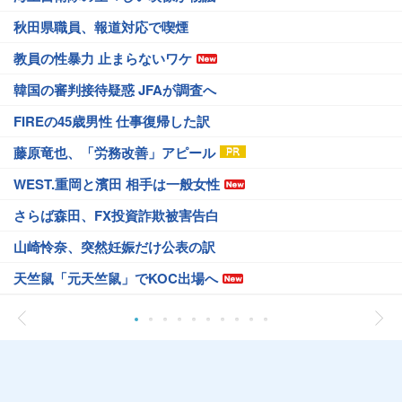
秋田県職員、報道対応で喫煙
教員の性暴力 止まらないワケ
韓国の審判接待疑惑 JFAが調査へ
FIREの45歳男性 仕事復帰した訳
藤原竜也、「労務改善」アピール
WEST.重岡と濱田 相手は一般女性
さらば森田、FX投資詐欺被害告白
山崎怜奈、突然妊娠だけ公表の訳
天竺鼠「元天竺鼠」でKOC出場へ