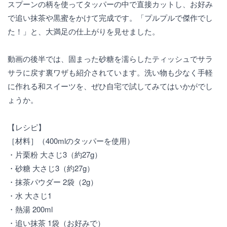
スプーンの柄を使ってタッパーの中で直接カットし、お好み
で追い抹茶や黒蜜をかけて完成です。「プルプルで傑作でし
た！」と、大満足の仕上がりを見せました。
動画の後半では、固まった砂糖を濡らしたティッシュでサラ
サラに戻す裏ワザも紹介されています。洗い物も少なく手軽
に作れる和スイーツを、ぜひ自宅で試してみてはいかがでし
ょうか。
【レシピ】
［材料］（400mlのタッパーを使用）
・片栗粉 大さじ3（約27g）
・砂糖 大さじ3（約27g）
・抹茶パウダー 2袋（2g）
・水 大さじ1
・熱湯 200ml
・追い抹茶 1袋（お好みで）