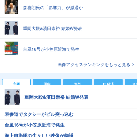
森喜朗氏の「影響力」が減退か
重岡大毅&濱田崇裕 結婚W発表
台風16号が小笠原近海で発生
画像アクセスランキングをもっと見る
主要
国内
海外
IT 経済
ス
重岡大毅&濱田崇裕 結婚W発表
表参道でタクシーがビル突っ込む
台風16号が小笠原近海で発生
海上自衛隊の生々しい映像が物議