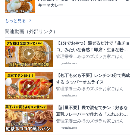
キーマカレー
もっと見る
関連動画（外部リンク）
【1分でおやつ】混ぜるだけで「生チョ
コ」みたいな食感！即席・生きな粉の
作り方
管理栄養士みほのズボラお家ごはん
youtube.com
【包丁も火も不要】レンチン3分で完成
する タッパーオムライス
管理栄養士みほのズボラお家ごはん
youtube.com
【計量不要】袋で混ぜてチン！好きな
豆乳フレーバーで作れる「ふわふわ豆
乳蒸しパン」紅茶＆ココアバージョン
管理栄養士みほのズボラお家ごはん
youtube.com