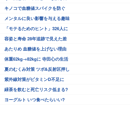
キノコで血糖値スパイクを防ぐ
メンタルに良い影響を与える趣味
「モテるためのヒント」326人に
容姿と寿命 28年追跡で見えた差
あたりめ 血糖値を上げない理由
体重62kg→82kgに 寺田心の生活
夏のむくみ対策 ツボ&反射区押し
紫外線対策がビタミンD不足に
緑茶を飲むと死亡リスク低まる?
ヨーグルト いつ食べたらいい?