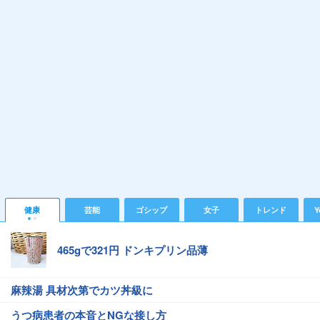
健康
芸能
ゴシップ
女子
トレンド
Y
465gで321円 ドンキプリン品薄
麻辣湯 具材次第でカツ丼級に
うつ病患者の本音とNGな接し方