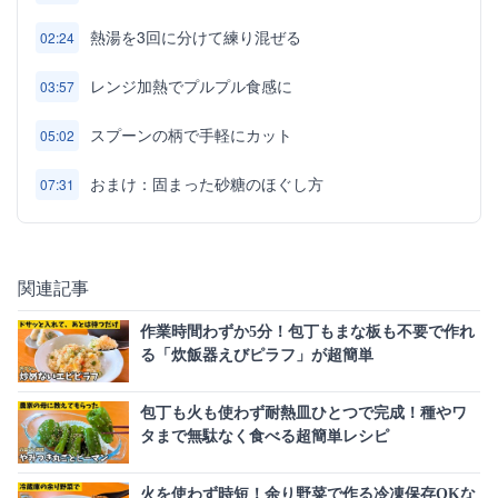
熱湯を3回に分けて練り混ぜる
02:24
レンジ加熱でプルプル食感に
03:57
スプーンの柄で手軽にカット
05:02
おまけ：固まった砂糖のほぐし方
07:31
関連記事
作業時間わずか5分！包丁もまな板も不要で作れ
る「炊飯器えびピラフ」が超簡単
包丁も火も使わず耐熱皿ひとつで完成！種やワ
タまで無駄なく食べる超簡単レシピ
火を使わず時短！余り野菜で作る冷凍保存OKな