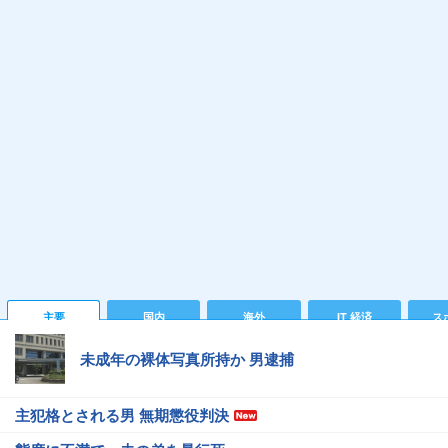
主要
国内
海外
IT 経済
ス
未成年の裸体写真所持か 男逮捕
主犯格とされる男 無期懲役判決