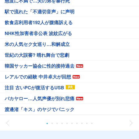
態度に不満で…夫の弟を暴行死
駅で流れた「不適切音声」に声明
飲食店利用者192人が腹痛訴える
NHK性加害者非公表 波紋広がる
米の人気セク女巡り…和解成立
世紀の大誤審? 晴れ舞台で悲劇
韓国サッカー協会に性的接待過去
レアルでの経験 中井卓大が回想
注目 古いPCが復活するUSB
バカヤロー…人気声優が別れ悲痛
渡邊渚「キス」のヤジでパニック