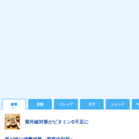
健康
芸能
ゴシップ
女子
トレンド
Y
紫外線対策がビタミンD不足に