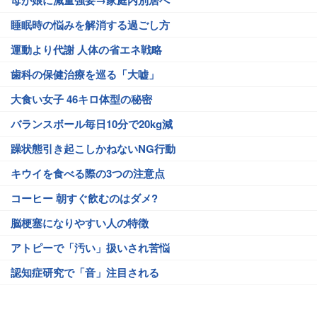
母が娘に減量強要→家庭内別居へ
睡眠時の悩みを解消する過ごし方
運動より代謝 人体の省エネ戦略
歯科の保健治療を巡る「大嘘」
大食い女子 46キロ体型の秘密
バランスボール毎日10分で20kg減
躁状態引き起こしかねないNG行動
キウイを食べる際の3つの注意点
コーヒー 朝すぐ飲むのはダメ?
脳梗塞になりやすい人の特徴
アトピーで「汚い」扱いされ苦悩
認知症研究で「音」注目される