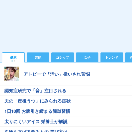
健康
芸能
ゴシップ
女子
トレンド
Y
アトピーで「汚い」扱いされ苦悩
認知症研究で「音」注目される
夫の「産後うつ」にみられる症状
1日10回 お腹引き締まる簡単習慣
太りにくいアイス 栄養士が解説
血圧を下げる飲みもの 選び方は