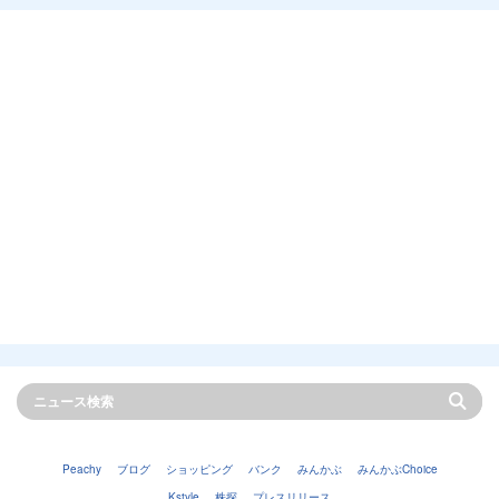
Peachy
ブログ
ショッピング
バンク
みんかぶ
みんかぶChoice
Kstyle
株探
プレスリリース