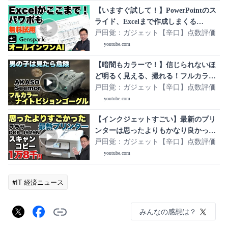
【いますぐ試して！】PowerPointのス
ライド、Excelまで作成しまくる
「Genspark」がすごすぎます。まさ
戸田覚：ガジェット【辛口】点数評価
に、すべてのAIが使えるオールインワ
youtube.com
ンAIワークスペースですね！
【暗闇もカラーで！】信じられないほ
ど明るく見える、撮れる！フルカラー
ナイトビジョンゴーグル 「Akaso
戸田覚：ガジェット【辛口】点数評価
Seemor」をレビュー
youtube.com
【インクジェットすごい】最新のプリ
ンターは思ったよりもかなり良かった
です。「Brother インクジェットプリ
戸田覚：ガジェット【辛口】点数評価
ンター DCP-J929N」をレビューします
youtube.com
#IT 経済ニュース
みんなの感想は？