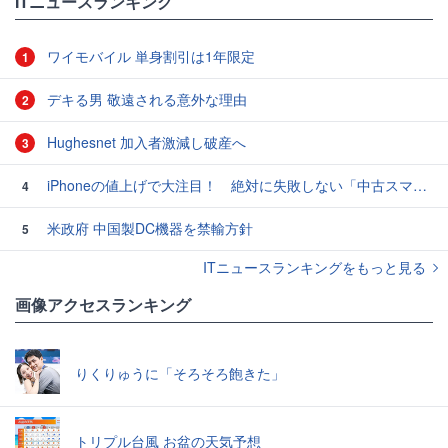
ITニュースランキング
ワイモバイル 単身割引は1年限定
1
デキる男 敬遠される意外な理由
2
Hughesnet 加入者激減し破産へ
3
iPhoneの値上げで大注目！ 絶対に失敗しない「中古スマホ」の売り方＆買い方
4
米政府 中国製DC機器を禁輸方針
5
ITニュースランキングをもっと見る
画像アクセスランキング
りくりゅうに「そろそろ飽きた」
トリプル台風 お盆の天気予想