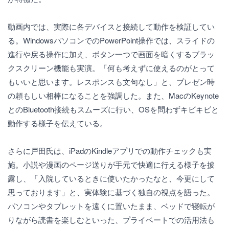
動画内では、実際に各デバイスと接続して動作を検証してい
る。WindowsパソコンでのPowerPoint操作では、スライドの
進行や戻る操作に加え、ボタン一つで画面を暗くするブラッ
クスクリーン機能も実演。「何も考えずに使えるのがとって
もいいと思います。レスポンスも文句なし」と、プレゼン時
の頼もしい相棒になることを強調した。また、MacのKeynote
とのBluetooth接続もスムーズに行い、OSを問わずキビキビと
動作する様子を伝えている。
さらに戸田氏は、iPadのKindleアプリでの動作チェックも実
施。小説や漫画のページ送りが手元で快適に行える様子を披
露し、「入院しているときに使いたかったなと、今更にして
思っております」と、実体験に基づく独自の視点を語った。
パソコンやタブレットを遠くに置いたまま、ベッドで寝転が
りながら読書を楽しむといった、プライベートでの活用法も