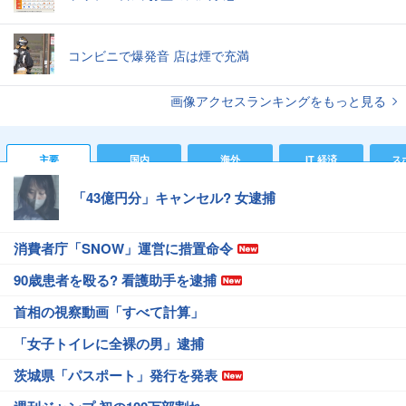
コンビニで爆発音 店は煙で充満
画像アクセスランキングをもっと見る
主要
国内
海外
IT 経済
ス
「43億円分」キャンセル? 女逮捕
消費者庁「SNOW」運営に措置命令
90歳患者を殴る? 看護助手を逮捕
首相の視察動画「すべて計算」
「女子トイレに全裸の男」逮捕
茨城県「パスポート」発行を発表