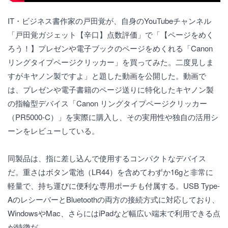
IT・ビジネス書作家の戸田覚が、自身のYouTubeチャンネル
「戸田覚ガジェット【辛口】点数評価」で「【ページをめく
ろう！】プレゼンや電子ブックのページをめくれる「Canon
リングタイプページクリッカー」を買ってみた。二度見しま
すがキヤノン製ですよ」と題した動画を公開した。動画で
は、プレゼンや電子書籍のページ送りに特化したキヤノン製
の指輪型デバイス「Canon リングタイプページクリッカー
（PR5000-C）」を実際に購入し、その実用性や独自の活用シ
ーンをレビューしている。
同製品は、指に差し込んで使用するコンパクトなデバイス
だ。重さはボタン電池（LR44）を含めてわずか16gと非常に
軽量で、持ち運びに便利な専用ポーチも付属する。USB Type-
AのレシーバーとBluetoothの両方の接続方式に対応しており、
WindowsやMac、さらにはiPadなど幅広い端末で利用できる点
が特徴だ。