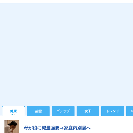
健康
芸能
ゴシップ
女子
トレンド
Y
母が娘に減量強要→家庭内別居へ