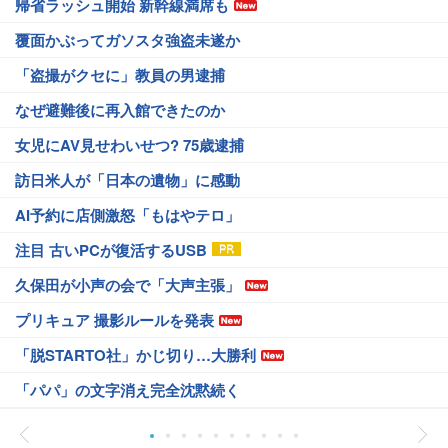
帰省ラッシュ開始 新幹線満席も
覆面かぶってガソスタ強盗未遂か
「盗撮がクセに」教員の男逮捕
なぜ避難後に再入館できたのか
女児にAV見せわいせつ? 75歳逮捕
訪日米人が「日本の遺物」に感動
AI予約に店側激怒「もはやテロ」
注目 古いPCが復活するUSB
久保田が小声の会で「大声主張」
プリキュア 撮影ルールを発表
「脱STARTO社」かじ切り…大勝利
「パパ」の文字消え完全沈黙続く