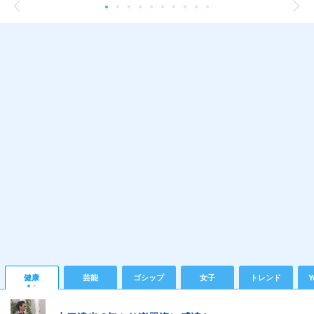
健康
芸能
ゴシップ
女子
トレンド
Y