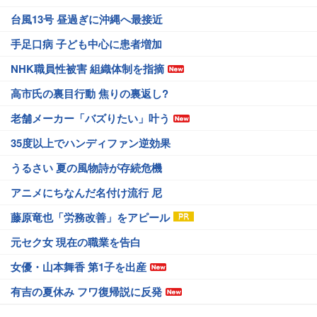
台風13号 昼過ぎに沖縄へ最接近
手足口病 子ども中心に患者増加
NHK職員性被害 組織体制を指摘
高市氏の裏目行動 焦りの裏返し?
老舗メーカー「バズりたい」叶う
35度以上でハンディファン逆効果
うるさい 夏の風物詩が存続危機
アニメにちなんだ名付け流行 尼
藤原竜也「労務改善」をアピール
元セク女 現在の職業を告白
女優・山本舞香 第1子を出産
有吉の夏休み フワ復帰説に反発