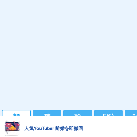
主要
国内
海外
IT 経済
ス
人気YouTuber 離婚を即撤回