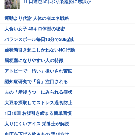
山口達也 8年ぶり楽器姿に感涙か
運動より代謝 人体の省エネ戦略
大食い女子 46キロ体型の秘密
バランスボール毎日10分で20kg減
躁状態引き起こしかねないNG行動
脳梗塞になりやすい人の特徴
アトピーで「汚い」扱いされ苦悩
認知症研究で「音」注目される
夫の「産後うつ」にみられる症状
大豆を摂取してストレス過食防止
1日10回 お腹引き締まる簡単習慣
太りにくいアイス 栄養士が解説
血圧を下げる飲みもの 選び方は