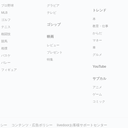
プロ野球
グラビア
トレンド
MLB
テレビ
本
ゴルフ
ゴシップ
教育・仕事
テニス
からだ
格闘技
映画
マネー
競馬
レビュー
車
相撲
プレゼント
グルメ
バスケ
特集
バレー
YouTube
フィギュア
サブカル
アニメ
ゲーム
コミック
リシー
コンテンツ・広告ポリシー
livedoorお客様サポートセンター