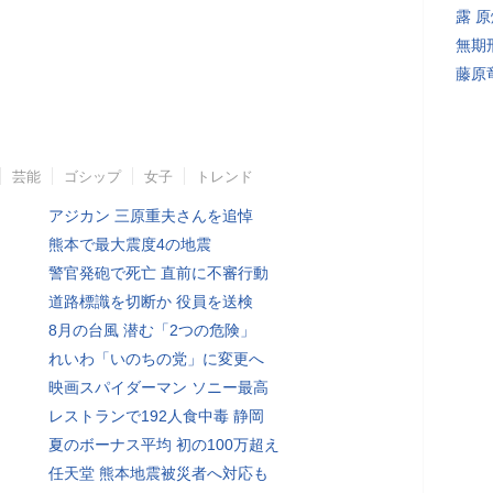
露 
無期
藤原
芸能
ゴシップ
女子
トレンド
アジカン 三原重夫さんを追悼
熊本で最大震度4の地震
警官発砲で死亡 直前に不審行動
道路標識を切断か 役員を送検
8月の台風 潜む「2つの危険」
れいわ「いのちの党」に変更へ
映画スパイダーマン ソニー最高
レストランで192人食中毒 静岡
夏のボーナス平均 初の100万超え
任天堂 熊本地震被災者へ対応も