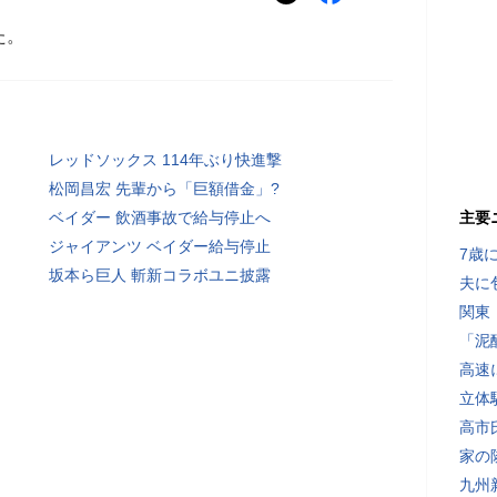
た。
レッドソックス 114年ぶり快進撃
松岡昌宏 先輩から「巨額借金」?
ベイダー 飲酒事故で給与停止へ
主要
ジャイアンツ ベイダー給与停止
7歳
坂本ら巨人 斬新コラボユニ披露
夫に
関東
「泥
高速
立体
高市
家の
九州