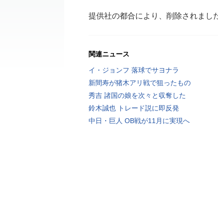
提供社の都合により、削除されまし
関連ニュース
イ・ジョンフ 落球でサヨナラ
新間寿が猪木アリ戦で狙ったもの
秀吉 諸国の娘を次々と収奪した
鈴木誠也 トレード説に即反発
中日・巨人 OB戦が11月に実現へ