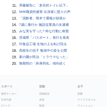
11.
斉藤被告に「多目的トイレ以下」
12.
NHK職員性被害 出演者に怒りの声
13.
「泥酔者」熊本で通報が頻発か
14.
7歳に暴行か 施設従業員の女逮捕
15.
みな実を守った? 粋な行動に称賛
16.
茨城県「パスポート」発行を発表
17.
印食品工場 生地の上を転げ回る
18.
高校生の信子 勉強中の姿を公開
19.
家の隣が民泊「トラウマなった」
20.
無期刑の「終身刑化」傾向続く
スポーツ
芸能
女子
海外サッカー
芸能総合
恋愛
日本代表
音楽
ライフスタイル
Jリーグ
韓流
ファッション