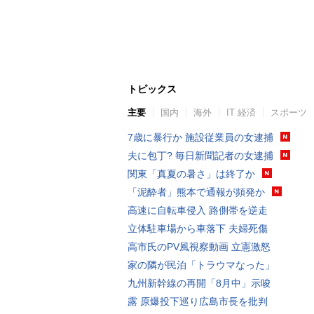
トピックス
主要
国内
海外
IT 経済
スポーツ
7歳に暴行か 施設従業員の女逮捕
夫に包丁? 毎日新聞記者の女逮捕
関東「真夏の暑さ」は終了か
「泥酔者」熊本で通報が頻発か
高速に自転車侵入 路側帯を逆走
立体駐車場から車落下 夫婦死傷
高市氏のPV風視察動画 立憲激怒
家の隣が民泊「トラウマなった」
九州新幹線の再開「8月中」示唆
露 原爆投下巡り広島市長を批判