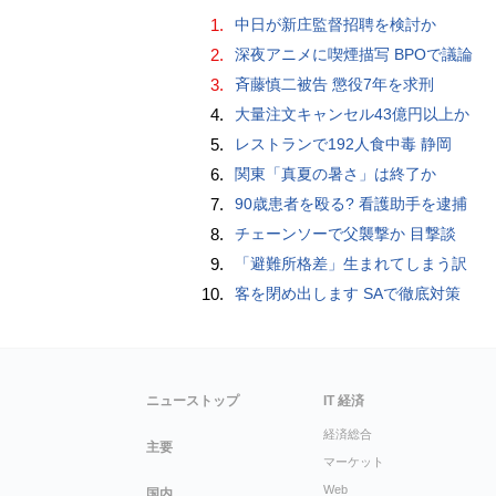
1.
中日が新庄監督招聘を検討か
2.
深夜アニメに喫煙描写 BPOで議論
3.
斉藤慎二被告 懲役7年を求刑
4.
大量注文キャンセル43億円以上か
5.
レストランで192人食中毒 静岡
6.
関東「真夏の暑さ」は終了か
7.
90歳患者を殴る? 看護助手を逮捕
8.
チェーンソーで父襲撃か 目撃談
9.
「避難所格差」生まれてしまう訳
10.
客を閉め出します SAで徹底対策
ニューストップ
IT 経済
経済総合
主要
マーケット
Web
国内