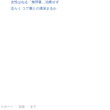
女性はねる「無呼吸」治療せず
志らく コア層との溝深まるか
スポーツ
芸能
女子