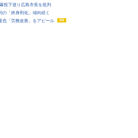
原爆投下巡り広島市長を批判
刑の「終身刑化」傾向続く
竜也「労務改善」をアピール