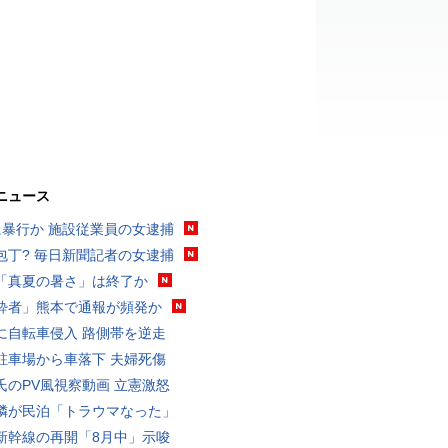
ニュース
に暴行か 施設従業員の女逮捕
包丁? 毎日新聞記者の女逮捕
「真夏の暑さ」は終了か
酔者」熊本で通報が頻発か
に自転車侵入 路側帯を逆走
駐車場から車落下 夫婦死傷
氏のPV風視察動画 立憲激怒
隣が民泊「トラウマなった」
新幹線の再開「8月中」示唆