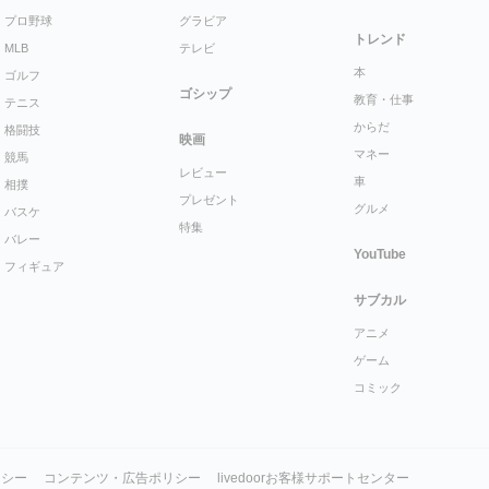
プロ野球
グラビア
トレンド
MLB
テレビ
本
ゴルフ
ゴシップ
教育・仕事
テニス
からだ
格闘技
映画
マネー
競馬
レビュー
車
相撲
プレゼント
グルメ
バスケ
特集
バレー
YouTube
フィギュア
サブカル
アニメ
ゲーム
コミック
リシー
コンテンツ・広告ポリシー
livedoorお客様サポートセンター