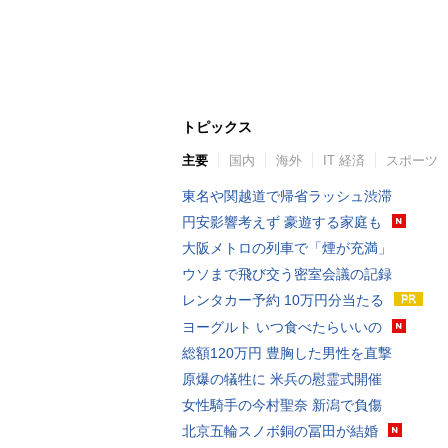
トピックス
主要
国内
海外
IT 経済
スポーツ
東名や関越道で帰省ラッシュ渋滞
円安影響考えず 豪遊する家庭も
大阪メトロの列車で「煙が充満」
ウソまで飛び交う密室会議の記録
レンタカー予約 10万円分当たる
ヨーグルト いつ食べたらいいの
総額120万円 豊胸した男性を直撃
原爆の犠牲に 米兵の慰霊式開催
女性騎手の今村聖奈 新潟で負傷
北京五輪スノボ銅の冨田が結婚