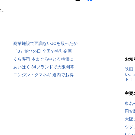
た。
商業施設で面識ないJCを殴ったか
「8」並びの日 全国で特別企画
くら寿司 本まぐろ中とろ特価に
お知
あいぱく 34ブランドで大阪開幕
映画
い。
ニンジン・タマネギ 道内でお得
ト！
主要
東名
円安
大阪
ウソ
レン