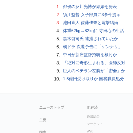
1.
俳優の及川光博が結婚を発表
2.
須江監督 女子部員に3条件提示
3.
池田直人 佐藤佳奈と電撃結婚
4.
体重62kg→82kgに 寺田心の生活
5.
黒木啓司氏 逮捕されていたか
6.
朝ドラ 次週予告に「ゲンナリ」
7.
中日が新庄監督招聘を検討か
8.
「絶対に奇形生まれる」医師反対
9.
巨人のベテラン左腕が「密会」か
10.
1.5億円受け取りか 国税職員処分
ニューストップ
IT 経済
経済総合
主要
マーケット
Web
国内