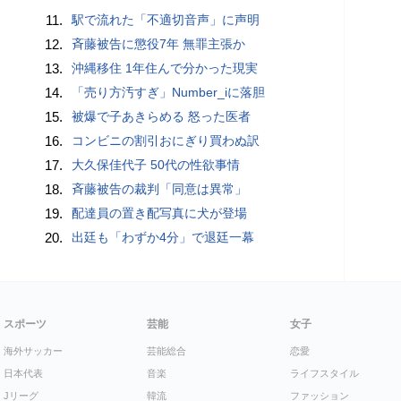
11.
駅で流れた「不適切音声」に声明
12.
斉藤被告に懲役7年 無罪主張か
13.
沖縄移住 1年住んで分かった現実
14.
「売り方汚すぎ」Number_iに落胆
15.
被爆で子あきらめる 怒った医者
16.
コンビニの割引おにぎり買わぬ訳
17.
大久保佳代子 50代の性欲事情
18.
斉藤被告の裁判「同意は異常」
19.
配達員の置き配写真に犬が登場
20.
出廷も「わずか4分」で退廷一幕
スポーツ
芸能
女子
海外サッカー
芸能総合
恋愛
日本代表
音楽
ライフスタイル
Jリーグ
韓流
ファッション