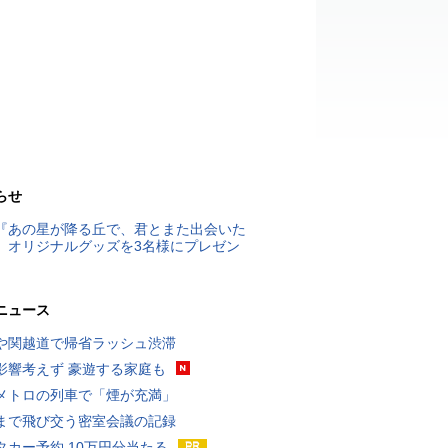
らせ
『あの星が降る丘で、君とまた出会いた
』オリジナルグッズを3名様にプレゼン
ニュース
や関越道で帰省ラッシュ渋滞
影響考えず 豪遊する家庭も
メトロの列車で「煙が充満」
まで飛び交う密室会議の記録
タカー予約 10万円分当たる