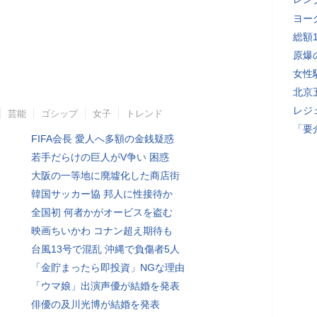
ヨー
総額
原爆
女性
北京
レジ
芸能
ゴシップ
女子
トレンド
「要
FIFA会長 愛人へ多額の金銭疑惑
若手だらけの巨人がV争い 困惑
大阪の一等地に廃墟化した商店街
韓国サッカー協 邦人に性接待か
全国初 何者かがオービスを盗む
映画ちいかわ コナン超え期待も
台風13号で混乱 沖縄で負傷者5人
「金貯まったら即投資」NGな理由
「ウマ娘」出演声優が結婚を発表
俳優の及川光博が結婚を発表