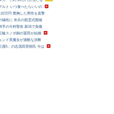
グルト いつ食べたらいいの
120万円 豊胸した男性を直撃
の犠牲に 米兵の慰霊式開催
騎手の今村聖奈 新潟で負傷
五輪スノボ銅の冨田が結婚
ェンド美魔女が過酷な決断
介護5」の志茂田景樹氏 今は