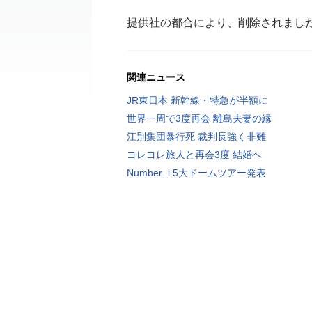
提供社の都合により、削除されまし
関連ニュース
JR東日本 新幹線・特急が半額に
世界一周で3度再会 離島夫妻の縁
江別集団暴行死 裁判長強く非難
ヨレヨレ旅人と再会3度 結婚へ
Number_i 5大ドームツアー発表