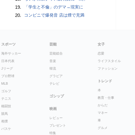
19.
「学生と不倫」のデマ→現実に
20.
コンビニで爆発音 店は煙で充満
スポーツ
芸能
女子
海外サッカー
芸能総合
恋愛
日本代表
音楽
ライフスタイル
Jリーグ
韓流
ファッション
プロ野球
グラビア
トレンド
MLB
テレビ
本
ゴルフ
ゴシップ
教育・仕事
テニス
からだ
格闘技
映画
マネー
競馬
レビュー
車
相撲
プレゼント
グルメ
バスケ
特集