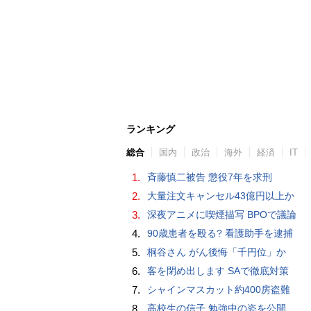
ランキング
総合
国内
政治
海外
経済
IT
1.
斉藤慎二被告 懲役7年を求刑
2.
大量注文キャンセル43億円以上か
3.
深夜アニメに喫煙描写 BPOで議論
4.
90歳患者を殴る? 看護助手を逮捕
5.
桐谷さん がん後悔「千円位」か
6.
客を閉め出します SAで徹底対策
7.
シャインマスカット約400房盗難
8.
高校生の信子 勉強中の姿を公開