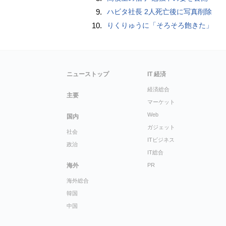
9.
ハビタ社長 2人死亡後に写真削除
10.
りくりゅうに「そろそろ飽きた」
ニューストップ
IT 経済
経済総合
主要
マーケット
Web
国内
ガジェット
社会
ITビジネス
政治
IT総合
海外
PR
海外総合
韓国
中国