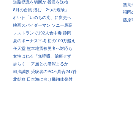
道路標識を切断か 役員を送検
無期
8月の台風 潜む「2つの危険」
福岡
れいわ「いのちの党」に変更へ
藤原
映画スパイダーマン ソニー最高
レストランで192人食中毒 静岡
夏のボーナス平均 初の100万超え
任天堂 熊本地震被災者へ対応も
女性はねる「無呼吸」治療せず
志らく コア層との溝深まるか
司法試験 受験者のPC不具合247件
北朝鮮 日本海に向け飛翔体発射