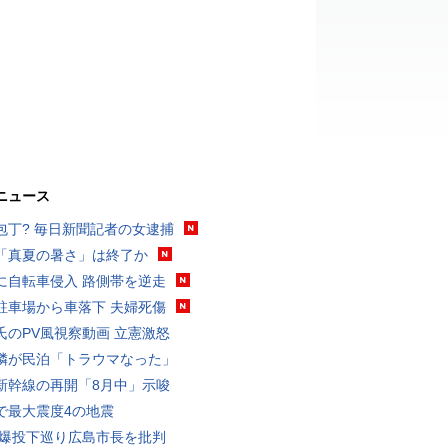
ニュース
包丁? 毎日新聞記者の女逮捕
「真夏の暑さ」は終了か
に自転車侵入 路側帯を逆走
駐車場から車落下 夫婦死傷
氏のPV風視察動画 立憲激怒
隣が民泊「トラウマなった」
新幹線の再開「8月中」示唆
で最大震度4の地震
原爆投下巡り広島市長を批判