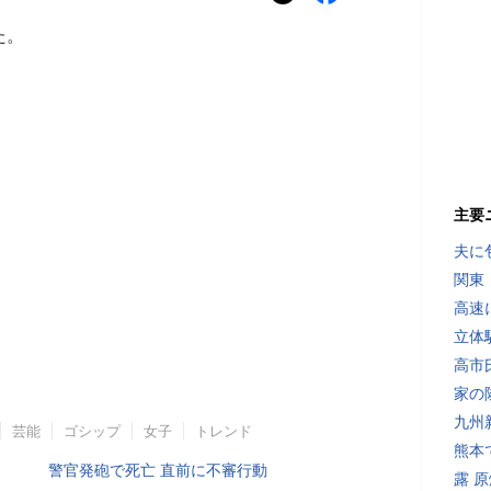
た。
主要
夫に
関東
高速
立体
高市
家の
九州
芸能
ゴシップ
女子
トレンド
熊本
警官発砲で死亡 直前に不審行動
露 