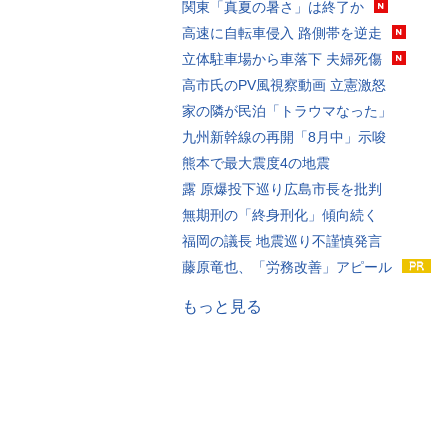
関東「真夏の暑さ」は終了か
高速に自転車侵入 路側帯を逆走
立体駐車場から車落下 夫婦死傷
高市氏のPV風視察動画 立憲激怒
家の隣が民泊「トラウマなった」
九州新幹線の再開「8月中」示唆
熊本で最大震度4の地震
露 原爆投下巡り広島市長を批判
無期刑の「終身刑化」傾向続く
福岡の議長 地震巡り不謹慎発言
藤原竜也、「労務改善」アピール
もっと見る