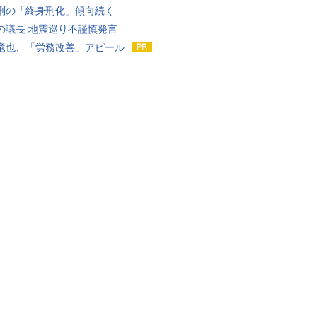
刑の「終身刑化」傾向続く
の議長 地震巡り不謹慎発言
竜也、「労務改善」アピール