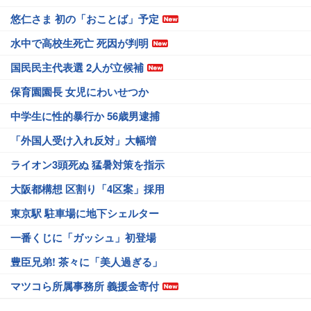
悠仁さま 初の「おことば」予定
水中で高校生死亡 死因が判明
国民民主代表選 2人が立候補
保育園園長 女児にわいせつか
中学生に性的暴行か 56歳男逮捕
「外国人受け入れ反対」大幅増
ライオン3頭死ぬ 猛暑対策を指示
大阪都構想 区割り「4区案」採用
東京駅 駐車場に地下シェルター
一番くじに「ガッシュ」初登場
豊臣兄弟! 茶々に「美人過ぎる」
マツコら所属事務所 義援金寄付