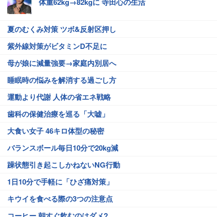
体重62kg→82kgに 寺田心の生活
夏のむくみ対策 ツボ&反射区押し
紫外線対策がビタミンD不足に
母が娘に減量強要→家庭内別居へ
睡眠時の悩みを解消する過ごし方
運動より代謝 人体の省エネ戦略
歯科の保健治療を巡る「大嘘」
大食い女子 46キロ体型の秘密
バランスボール毎日10分で20kg減
躁状態引き起こしかねないNG行動
1日10分で手軽に「ひざ痛対策」
キウイを食べる際の3つの注意点
コーヒー 朝すぐ飲むのはダメ?