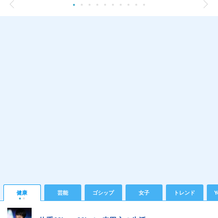
健康
芸能
ゴシップ
女子
トレンド
Y