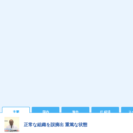
主要
国内
海外
IT 経済
ス
正常な組織を誤摘出 重篤な状態