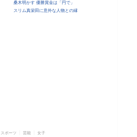
桑木明かす 優勝賞金は「円で」
スリム真栄田に意外な人物との縁
スポーツ
芸能
女子