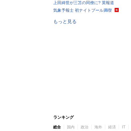
上田綺世が三笘の同僚に? 英報道
気象予報士 初ナイトプール満喫
もっと見る
ランキング
総合
国内
政治
海外
経済
IT