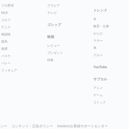
プロ野球
グラビア
トレンド
MLB
テレビ
本
ゴルフ
ゴシップ
教育・仕事
テニス
からだ
格闘技
映画
マネー
競馬
レビュー
車
相撲
プレゼント
グルメ
バスケ
特集
バレー
YouTube
フィギュア
サブカル
アニメ
ゲーム
コミック
リシー
コンテンツ・広告ポリシー
livedoorお客様サポートセンター