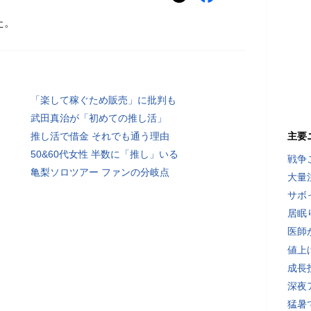
た。
「楽して稼ぐため販売」に批判も
武田真治が「初めての推し活」
推し活で借金 それでも通う理由
主要
50&60代女性 半数に「推し」いる
戦争
亀梨ソロツアー ファンの分岐点
大量
サボ
居眠
医師
値上
成長
深夜
猛暑