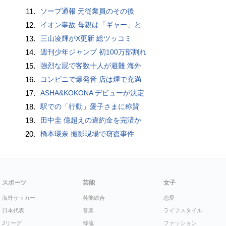
11.
ソープ通報 元従業員のその後
12.
イオン事故 母親は「ギャー」と
13.
三山凌輝がX更新 総ツッコミ
14.
週刊少年ジャンプ 初100万部割れ
15.
強烈な屁で客数十人が避難 海外
16.
コンビニで爆発音 店は煙で充満
17.
ASHA&KOKONA デビューが決定
18.
駅での「行動」愛子さまに称賛
19.
田中圭 億超えの違約金を完済か
20.
橋本環奈 撮影現場で窃盗事件
スポーツ
芸能
女子
海外サッカー
芸能総合
恋愛
日本代表
音楽
ライフスタイル
Jリーグ
韓流
ファッション