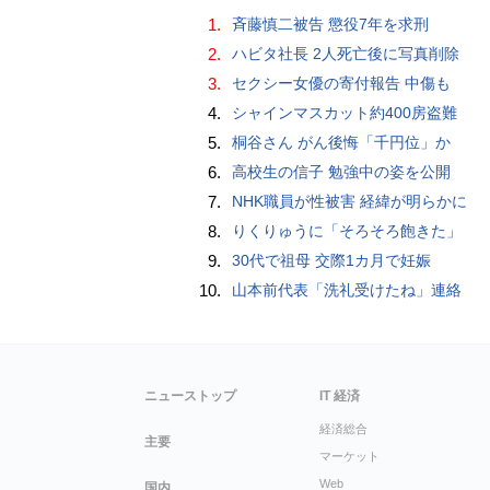
1.
斉藤慎二被告 懲役7年を求刑
2.
ハビタ社長 2人死亡後に写真削除
3.
セクシー女優の寄付報告 中傷も
4.
シャインマスカット約400房盗難
5.
桐谷さん がん後悔「千円位」か
6.
高校生の信子 勉強中の姿を公開
7.
NHK職員が性被害 経緯が明らかに
8.
りくりゅうに「そろそろ飽きた」
9.
30代で祖母 交際1カ月で妊娠
10.
山本前代表「洗礼受けたね」連絡
ニューストップ
IT 経済
経済総合
主要
マーケット
Web
国内