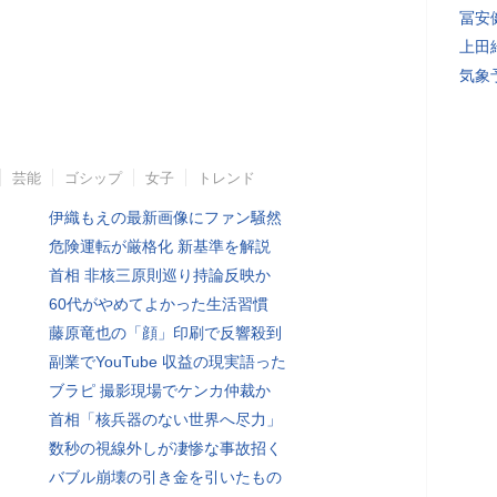
冨安
上田
気象
芸能
ゴシップ
女子
トレンド
伊織もえの最新画像にファン騒然
危険運転が厳格化 新基準を解説
首相 非核三原則巡り持論反映か
60代がやめてよかった生活習慣
藤原竜也の「顔」印刷で反響殺到
副業でYouTube 収益の現実語った
ブラピ 撮影現場でケンカ仲裁か
首相「核兵器のない世界へ尽力」
数秒の視線外しが凄惨な事故招く
バブル崩壊の引き金を引いたもの