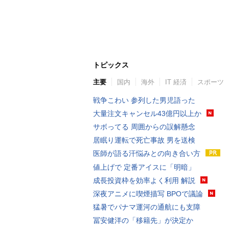
トピックス
主要
国内
海外
IT 経済
スポーツ
戦争こわい 参列した男児語った
大量注文キャンセル43億円以上か
サボってる 周囲からの誤解懸念
居眠り運転で死亡事故 男を送検
医師が語る汗悩みとの向き合い方
値上げで 定番アイスに「明暗」
成長投資枠を効率よく利用 解説
深夜アニメに喫煙描写 BPOで議論
猛暑でパナマ運河の通航にも支障
冨安健洋の「移籍先」が決定か