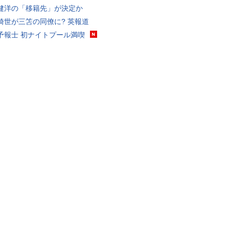
健洋の「移籍先」が決定か
綺世が三笘の同僚に? 英報道
予報士 初ナイトプール満喫