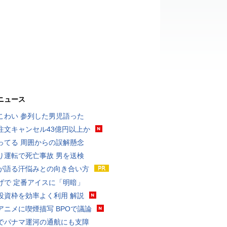
ニュース
こわい 参列した男児語った
注文キャンセル43億円以上か
ってる 周囲からの誤解懸念
り運転で死亡事故 男を送検
が語る汗悩みとの向き合い方
げで 定番アイスに「明暗」
投資枠を効率よく利用 解説
アニメに喫煙描写 BPOで議論
でパナマ運河の通航にも支障