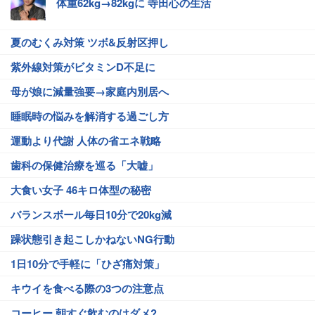
体重62kg→82kgに 寺田心の生活
夏のむくみ対策 ツボ&反射区押し
紫外線対策がビタミンD不足に
母が娘に減量強要→家庭内別居へ
睡眠時の悩みを解消する過ごし方
運動より代謝 人体の省エネ戦略
歯科の保健治療を巡る「大嘘」
大食い女子 46キロ体型の秘密
バランスボール毎日10分で20kg減
躁状態引き起こしかねないNG行動
1日10分で手軽に「ひざ痛対策」
キウイを食べる際の3つの注意点
コーヒー 朝すぐ飲むのはダメ?