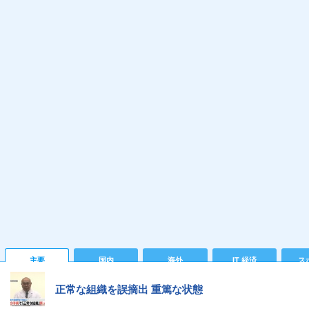
主要
国内
海外
IT 経済
ス
正常な組織を誤摘出 重篤な状態