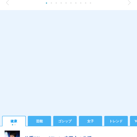
健康
芸能
ゴシップ
女子
トレンド
Y