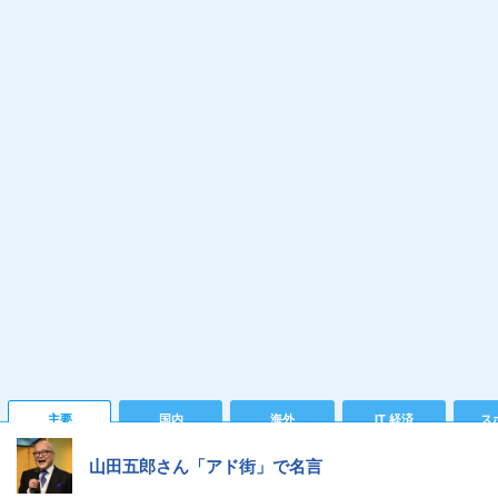
主要
国内
海外
IT 経済
ス
山田五郎さん「アド街」で名言