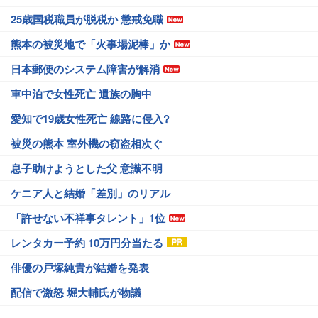
25歳国税職員が脱税か 懲戒免職
熊本の被災地で「火事場泥棒」か
日本郵便のシステム障害が解消
車中泊で女性死亡 遺族の胸中
愛知で19歳女性死亡 線路に侵入?
被災の熊本 室外機の窃盗相次ぐ
息子助けようとした父 意識不明
ケニア人と結婚「差別」のリアル
「許せない不祥事タレント」1位
レンタカー予約 10万円分当たる
俳優の戸塚純貴が結婚を発表
配信で激怒 堀大輔氏が物議