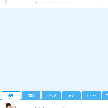
健康
芸能
ゴシップ
女子
トレンド
Y