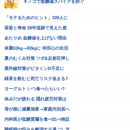
キノコで血糖値スパイクを防ぐ
「モテるためのヒント」326人に
容姿と寿命 28年追跡で見えた差
あたりめ 血糖値を上げない理由
体重62kg→82kgに 寺田心の生活
夏のむくみ対策 ツボ&反射区押し
紫外線対策がビタミンD不足に
緑茶を飲むと死亡リスク低まる?
ヨーグルト いつ食べたらいい?
休みだが疲れる 隠れ疲労対策は
母が娘に減量強要→家庭内別居へ
内科医が低糖質麺を食べ比べ検証
睡眠時の悩みを解消する過ごし方