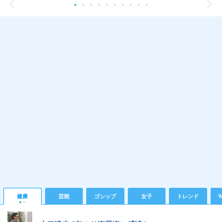
健康
芸能
ゴシップ
女子
トレンド
Y