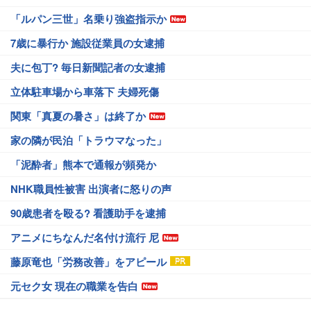
「ルパン三世」名乗り強盗指示か
7歳に暴行か 施設従業員の女逮捕
夫に包丁? 毎日新聞記者の女逮捕
立体駐車場から車落下 夫婦死傷
関東「真夏の暑さ」は終了か
家の隣が民泊「トラウマなった」
「泥酔者」熊本で通報が頻発か
NHK職員性被害 出演者に怒りの声
90歳患者を殴る? 看護助手を逮捕
アニメにちなんだ名付け流行 尼
藤原竜也「労務改善」をアピール
元セク女 現在の職業を告白