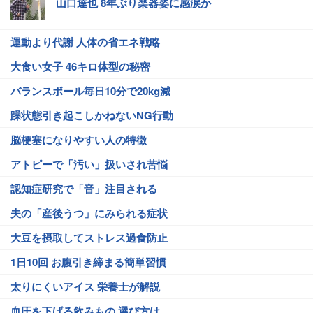
山口達也 8年ぶり楽器姿に感涙か
運動より代謝 人体の省エネ戦略
大食い女子 46キロ体型の秘密
バランスボール毎日10分で20kg減
躁状態引き起こしかねないNG行動
脳梗塞になりやすい人の特徴
アトピーで「汚い」扱いされ苦悩
認知症研究で「音」注目される
夫の「産後うつ」にみられる症状
大豆を摂取してストレス過食防止
1日10回 お腹引き締まる簡単習慣
太りにくいアイス 栄養士が解説
血圧を下げる飲みもの 選び方は