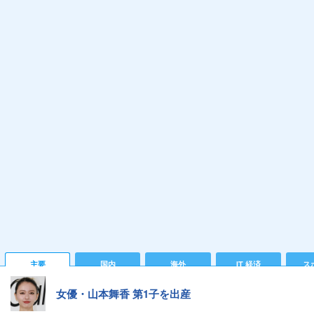
主要
国内
海外
IT 経済
ス
女優・山本舞香 第1子を出産