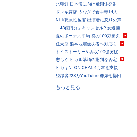
北朝鮮 日本海に向け飛翔体発射
ドンキ露店 うなぎで食中毒14人
NHK職員性被害 出演者に怒りの声
「43億円分」キャンセル? 女逮捕
夏のボーナス平均 初の100万超え
任天堂 熊本地震被災者へ対応も
トイストーリー5 興収100億突破
志らく ヒカル落語の批判を否定
ヒカキン ONICHA1.4万本を支援
登録者223万YouTuber 離婚を撤回
もっと見る