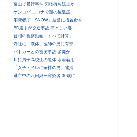
富山で暴行事件 刃物持ち逃走か
ケンコバ コロナで謎の後遺症
消費者庁「SNOW」運営に措置命令
BD選手が交通事故 痛々しい姿
首相の視察動画「すべて計算」
寺社に「液体」医師の男に有罪
パトカーとの衝突事故 多発か
川に男子高校生の遺体 水着着用
「女子トイレに全裸の男」逮捕
逃亡中の八田與一容疑者 30歳に