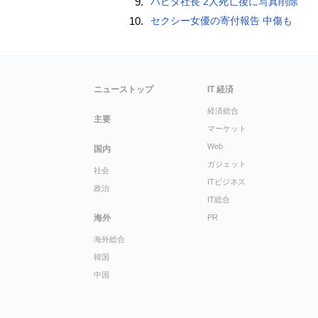
9.
ハビタ社長 2人死亡後に写真削除
10.
セクシー女優の寄付報告 中傷も
ニューストップ
IT 経済
経済総合
主要
マーケット
Web
国内
ガジェット
社会
ITビジネス
政治
IT総合
海外
PR
海外総合
韓国
中国