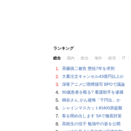
ランキング
総合
国内
政治
海外
経済
IT
1.
斉藤慎二被告 懲役7年を求刑
2.
大量注文キャンセル43億円以上か
3.
深夜アニメに喫煙描写 BPOで議論
4.
90歳患者を殴る? 看護助手を逮捕
5.
桐谷さん がん後悔「千円位」か
6.
シャインマスカット約400房盗難
7.
客を閉め出します SAで徹底対策
8.
高校生の信子 勉強中の姿を公開