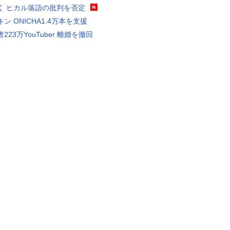
く ヒカル落語の批判を否定
ン ONICHA1.4万本を支援
223万YouTuber 離婚を撤回