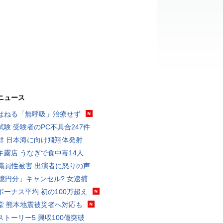
ニュース
はねる「無呼吸」治療せず
試験 受験者のPC不具合247件
鮮 日本海に向け飛翔体発射
キ露店 うなぎで食中毒14人
K職員性被害 出演者に怒りの声
3億円分」キャンセル? 女逮捕
ボーナス平均 初の100万超え
堂 熊本地震被災者へ対応も
ストーリー5 興収100億突破