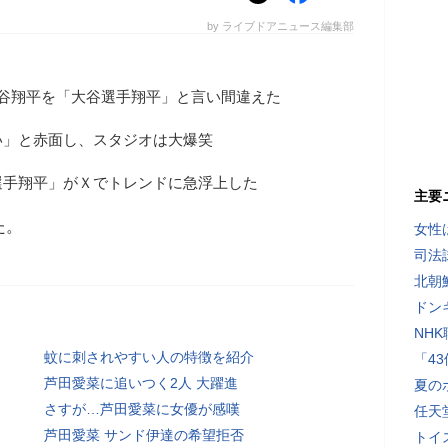
by ライブドアニュース編集部
大谷翔平を「大谷選手翔平」と言い間違えた
い」と赤面し、スタジオは大爆笑
選手翔平」がＸでトレンドに急浮上した
主要
た。
女性
司法
北朝
ドン
NH
蚊に刺されやすい人の特徴を紹介
「4
芦田愛菜に追いつく2人 大躍進
夏の
さすが…芦田愛菜に女優が感嘆
任天
芦田愛菜 サンド伊達の希望拒否
トイ