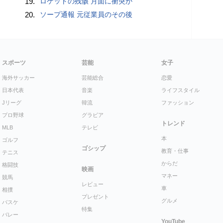
19.
ロケットの残骸 月面に衝突か
20.
ソープ通報 元従業員のその後
スポーツ
芸能
女子
海外サッカー
芸能総合
恋愛
日本代表
音楽
ライフスタイル
Jリーグ
韓流
ファッション
プロ野球
グラビア
トレンド
MLB
テレビ
本
ゴルフ
ゴシップ
教育・仕事
テニス
からだ
格闘技
映画
マネー
競馬
レビュー
車
相撲
プレゼント
グルメ
バスケ
特集
バレー
YouTube