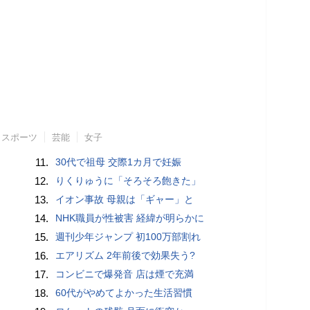
スポーツ
芸能
女子
11.
30代で祖母 交際1カ月で妊娠
12.
りくりゅうに「そろそろ飽きた」
13.
イオン事故 母親は「ギャー」と
14.
NHK職員が性被害 経緯が明らかに
15.
週刊少年ジャンプ 初100万部割れ
16.
エアリズム 2年前後で効果失う?
17.
コンビニで爆発音 店は煙で充満
18.
60代がやめてよかった生活習慣