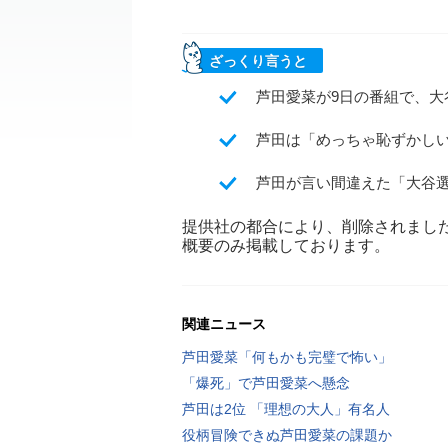
ざっくり言うと
芦田愛菜が9日の番組で、
芦田は「めっちゃ恥ずかし
芦田が言い間違えた「大谷
提供社の都合により、削除されまし
概要のみ掲載しております。
関連ニュース
芦田愛菜「何もかも完璧で怖い」
「爆死」で芦田愛菜へ懸念
芦田は2位 「理想の大人」有名人
役柄冒険できぬ芦田愛菜の課題か