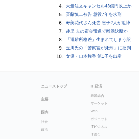
4.
大量注文キャンセル43億円以上か
5.
斉藤慎二被告 懲役7年を求刑
6.
寿美花代さん死去 息子2人が追悼
7.
趣里 夫の密会報道で離婚決断か
8.
「避難所格差」生まれてしまう訳
9.
玉川氏の「警察官が死刑」に批判
10.
女優・山本舞香 第1子を出産
ニューストップ
IT 経済
経済総合
主要
マーケット
Web
国内
ガジェット
社会
ITビジネス
政治
IT総合