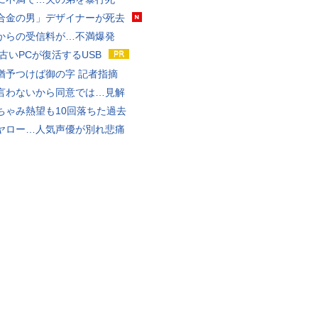
合金の男」デザイナーが死去
からの受信料が…不満爆発
 古いPCが復活するUSB
猶予つけば御の字 記者指摘
言わないから同意では…見解
ちゃみ熱望も10回落ちた過去
ヤロー…人気声優が別れ悲痛