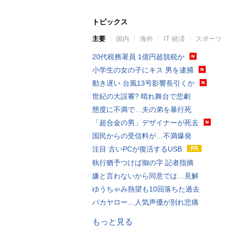
トピックス
主要
国内
海外
IT 経済
スポーツ
20代税務署員 1億円超脱税か
小学生の女の子にキス 男を逮捕
動き遅い 台風13号影響長引くか
世紀の大誤審? 晴れ舞台で悲劇
態度に不満で…夫の弟を暴行死
「超合金の男」デザイナーが死去
国民からの受信料が…不満爆発
注目 古いPCが復活するUSB
執行猶予つけば御の字 記者指摘
嫌と言わないから同意では…見解
ゆうちゃみ熱望も10回落ちた過去
バカヤロー…人気声優が別れ悲痛
もっと見る