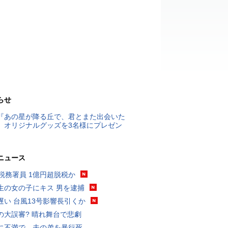
らせ
『あの星が降る丘で、君とまた出会いた
』オリジナルグッズを3名様にプレゼン
ニュース
代税務署員 1億円超脱税か
生の女の子にキス 男を逮捕
遅い 台風13号影響長引くか
の大誤審? 晴れ舞台で悲劇
に不満で…夫の弟を暴行死