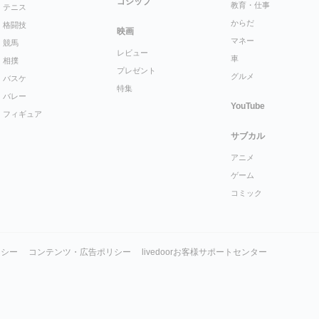
ゴシップ
教育・仕事
テニス
からだ
格闘技
映画
マネー
競馬
レビュー
車
相撲
プレゼント
グルメ
バスケ
特集
バレー
YouTube
フィギュア
サブカル
アニメ
ゲーム
コミック
リシー
コンテンツ・広告ポリシー
livedoorお客様サポートセンター