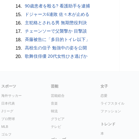
14.
90歳患者を殴る? 看護助手を逮捕
15.
ドジャース6連敗 佐々木が止める
16.
主犯格とされる男 無期懲役判決
17.
チェーンソーで父襲撃か 目撃談
18.
斉藤被告に「多目的トイレ以下」
19.
高校生の信子 勉強中の姿を公開
20.
歌舞伎俳優 20代女性ひき逃げか
スポーツ
芸能
女子
海外サッカー
芸能総合
恋愛
日本代表
音楽
ライフスタイル
Jリーグ
韓流
ファッション
プロ野球
グラビア
トレンド
MLB
テレビ
本
ゴルフ