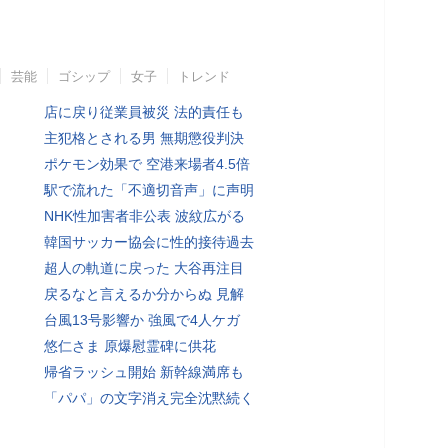
芸能
ゴシップ
女子
トレンド
店に戻り従業員被災 法的責任も
主犯格とされる男 無期懲役判決
ポケモン効果で 空港来場者4.5倍
駅で流れた「不適切音声」に声明
NHK性加害者非公表 波紋広がる
韓国サッカー協会に性的接待過去
超人の軌道に戻った 大谷再注目
戻るなと言えるか分からぬ 見解
台風13号影響か 強風で4人ケガ
悠仁さま 原爆慰霊碑に供花
帰省ラッシュ開始 新幹線満席も
「パパ」の文字消え完全沈黙続く