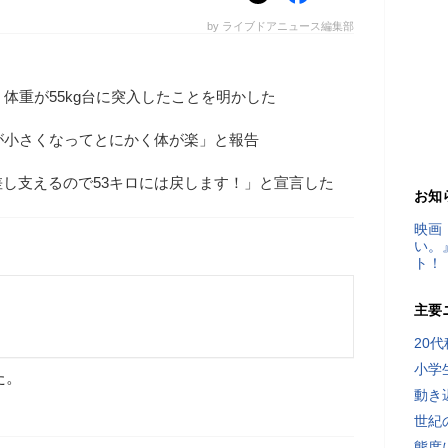
by ライブドアニュース編集部
、体重が55kg台に突入したことを明かした
が小さくなってとにかく体が楽」と報告
し支えるので53キロには戻します！」と宣言した
お知
映画
い。
ト！
主要
20
小学
た。
動き
世紀
態度