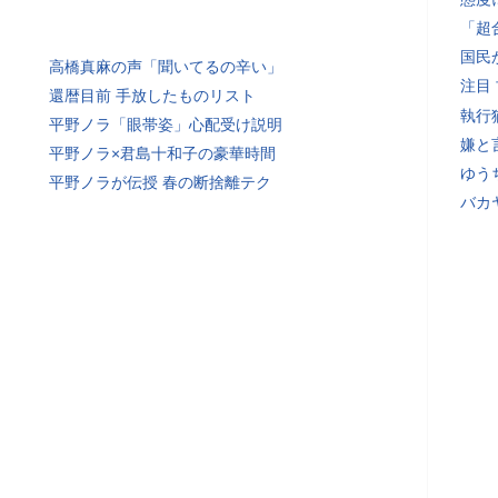
「超
国民
高橋真麻の声「聞いてるの辛い」
注目
還暦目前 手放したものリスト
執行
平野ノラ「眼帯姿」心配受け説明
嫌と
平野ノラ×君島十和子の豪華時間
ゆう
平野ノラが伝授 春の断捨離テク
バカ