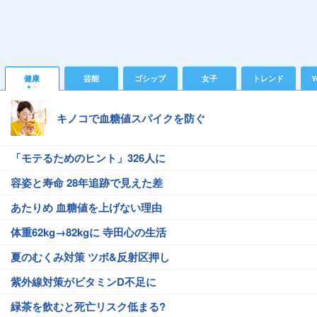
健康
芸能
ゴシップ
女子
トレンド
Y
キノコで血糖値スパイクを防ぐ
「モテるためのヒント」326人に
容姿と寿命 28年追跡で見えた差
あたりめ 血糖値を上げない理由
体重62kg→82kgに 寺田心の生活
夏のむくみ対策 ツボ&反射区押し
紫外線対策がビタミンD不足に
緑茶を飲むと死亡リスク低まる?