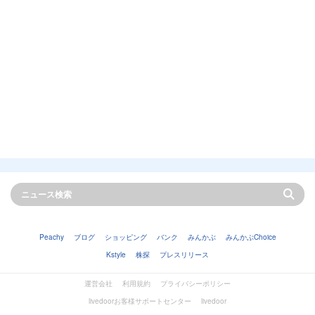
Peachy
ブログ
ショッピング
バンク
みんかぶ
みんかぶChoice
Kstyle
株探
プレスリリース
運営会社
利用規約
プライバシーポリシー
livedoorお客様サポートセンター
livedoor