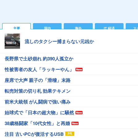
主要
国内
海外
IT 経済
ス
流しのタクシー捕まらない元凶か
長野県で土砂崩れ 約390人孤立か
性被害者の友人「ラッキーやん」
座席で大声 親子の「滑稽」末路
転売対策の切り札 効果テキメン
前米大統領 がん闘病で強い痛み
始球式で「日本の超大物」に騒然
38歳格闘家「10代女性」と再婚
注目 古いPCが復活するUSB