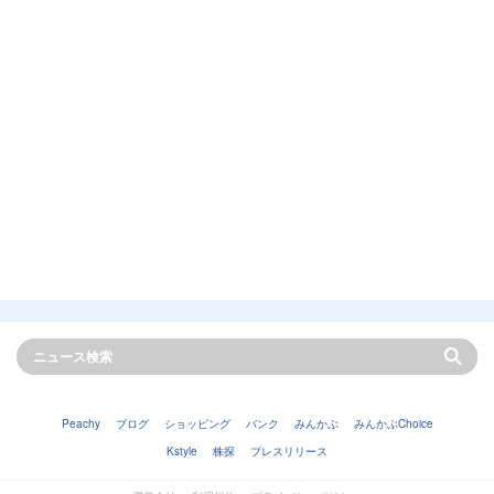
Peachy
ブログ
ショッピング
バンク
みんかぶ
みんかぶChoice
Kstyle
株探
プレスリリース