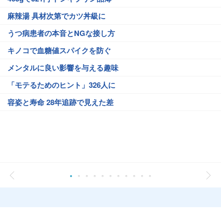
麻辣湯 具材次第でカツ丼級に
うつ病患者の本音とNGな接し方
キノコで血糖値スパイクを防ぐ
メンタルに良い影響を与える趣味
「モテるためのヒント」326人に
容姿と寿命 28年追跡で見えた差