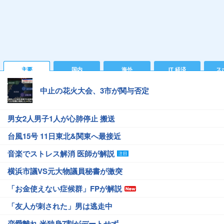
主要
国内
海外
IT 経済
ス
中止の花火大会、3市が関与否定
男女2人男子1人が心肺停止 搬送
台風15号 11日東北&関東へ最接近
音楽でストレス解消 医師が解説
横浜市議VS元大物議員秘書が激突
「お金使えない症候群」FPが解説
「友人が刺された」男は逃走中
恋愛離れ 米独身7割がデートせず