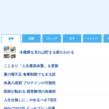
健康
芸能
ゴシップ
女子
トレンド
Y
冷蔵庫を見れば貯まる家かわかる
こじるり「人生最高体重」を更新
夏の寝不足 食事制限でも太る訳
体臭の原因 プロテインの可能性
医師が勧める 猫背解消の体操術
人生台無しに…やめるべき7項目
465gで321円 ドンキプリン品薄