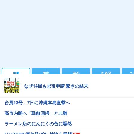
主要
国内
海外
IT 経済
ス
なぜ14回も忌引申請 驚きの結末
台風13号、7日に沖縄本島直撃へ
高市内閣へ「戦前回帰」と非難
ラーメン店のにんにくの色に騒然