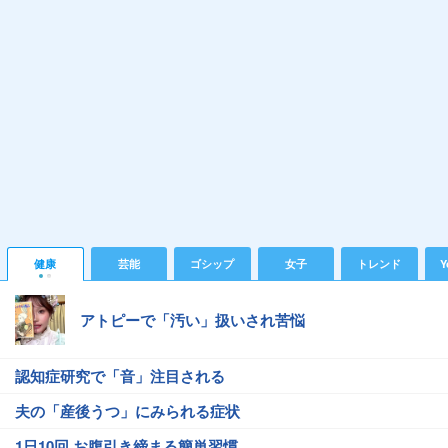
健康
芸能
ゴシップ
女子
トレンド
Y
アトピーで「汚い」扱いされ苦悩
認知症研究で「音」注目される
夫の「産後うつ」にみられる症状
1日10回 お腹引き締まる簡単習慣