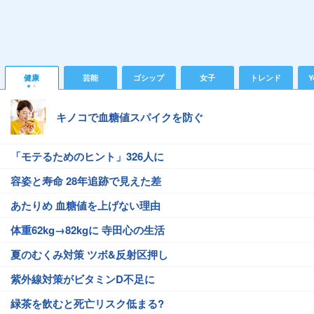
健康
芸能
ゴシップ
女子
トレンド
Y
キノコで血糖値スパイクを防ぐ
「モテるためのヒント」326人に
容姿と寿命 28年追跡で見えた差
あたりめ 血糖値を上げない理由
体重62kg→82kgに 寺田心の生活
夏のむくみ対策 ツボ&反射区押し
紫外線対策がビタミンD不足に
緑茶を飲むと死亡リスク低まる?