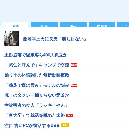
主要
国内
海外
IT 経済
ス
飯塚幸三氏に長男「勝ち目ない」
土砂崩落で温泉客ら400人孤立か
「悠仁と呼んで」キャンプで交流
踊り手の体強調した無断動画拡散
「義足で夜の営み」モデルの悩み
流しのタクシー捕まらない元凶か
性被害者の友人「ラッキーやん」
「東大卒」で就活を舐めた末路
注目 古いPCが復活するUSB