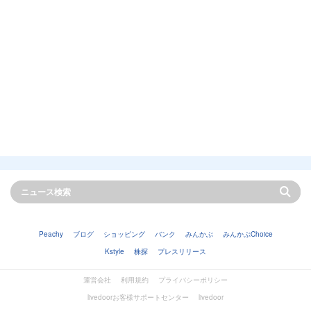
Peachy
ブログ
ショッピング
バンク
みんかぶ
みんかぶChoice
Kstyle
株探
プレスリリース
運営会社
利用規約
プライバシーポリシー
livedoorお客様サポートセンター
livedoor