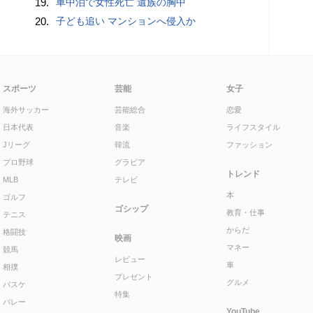
19.
車中泊で女性死亡 遺族の胸中
20.
子ども追い マンションへ侵入か
スポーツ
芸能
女子
海外サッカー
芸能総合
恋愛
日本代表
音楽
ライフスタイル
Jリーグ
韓流
ファッション
プロ野球
グラビア
トレンド
MLB
テレビ
本
ゴルフ
ゴシップ
教育・仕事
テニス
からだ
格闘技
映画
マネー
競馬
レビュー
車
相撲
プレゼント
グルメ
バスケ
特集
バレー
YouTube