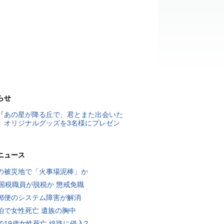
らせ
『あの星が降る丘で、君とまた出会いた
』オリジナルグッズを3名様にプレゼン
ニュース
の被災地で「火事場泥棒」か
歳国税職員が脱税か 懲戒免職
郵便のシステム障害が解消
泊で女性死亡 遺族の胸中
で19歳女性死亡 線路に侵入?