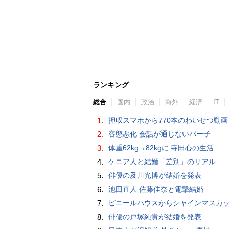
ランキング
総合
国内
政治
海外
経済
IT
1.
押収スマホから770本のわいせつ動画 15歳少女に酒と薬飲ませ性的暴行か 54歳男を再逮捕 「薬もありますよ」とSNS
2.
容態悪化 会話が通じないパー子
3.
体重62kg→82kgに 寺田心の生活
4.
ケニア人と結婚「差別」のリアル
5.
俳優の及川光博が結婚を発表
6.
池田直人 佐藤佳奈と電撃結婚
7.
ビニールハウスからシャインマスカット約200房を盗んだ疑い ネットで販売か 無職の男（42）逮捕 
8.
俳優の戸塚純貴が結婚を発表