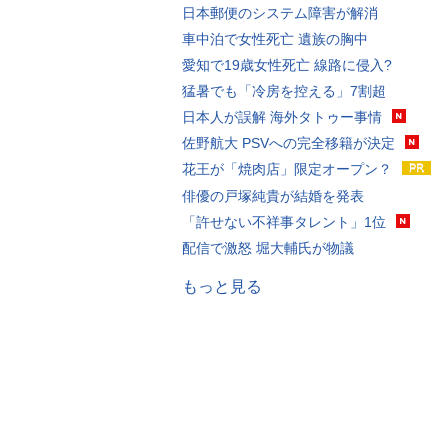
日本郵便のシステム障害が解消
車中泊で女性死亡 遺族の胸中
愛知で19歳女性死亡 線路に侵入?
猛暑でも「冷房を控える」7割超
日本人が誤解 海外タトゥー事情
佐野航大 PSVへの完全移籍が決定
花王が「焼肉店」限定オープン？
俳優の戸塚純貴が結婚を発表
「許せない不祥事タレント」1位
配信で激怒 堀大輔氏が物議
もっと見る