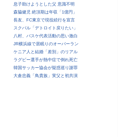
息子助けようとした父 意識不明
森脇健児 絶頂期は年収「1億円」
長友、FC東京で現役続行を宣言
スクバル「デトロイト戻りたい」
八村、バスケ代表活動の思い激白
JR横浜線で居眠りのオーバーラン
ケニア人と結婚「差別」のリアル
ラグビー選手が熱中症で倒れ死亡
韓国サッカー協会が疑惑巡り謝罪
大倉忠義「鳥貴族」実父と初共演