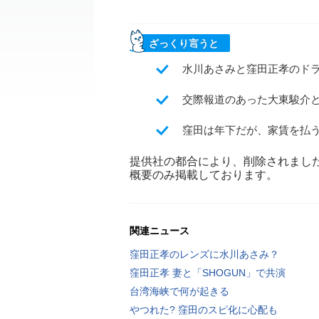
ざっくり言うと
水川あさみと窪田正孝のドラ
交際報道のあった大東駿介
窪田は年下だが、家賃を払
提供社の都合により、削除されまし
概要のみ掲載しております。
関連ニュース
窪田正孝のレンズに水川あさみ？
窪田正孝 妻と「SHOGUN」で共演
台湾海峡で何が起きる
やつれた? 窪田のスピ化に心配も