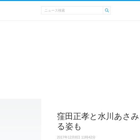
窪田正孝と水川あさみ
る姿も
2017年12月8日 11時42分