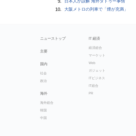
9.
日本人が誤解 海外タトゥー事情
10.
大阪メトロの列車で「煙が充満」
ニューストップ
IT 経済
経済総合
主要
マーケット
Web
国内
ガジェット
社会
ITビジネス
政治
IT総合
海外
PR
海外総合
韓国
中国