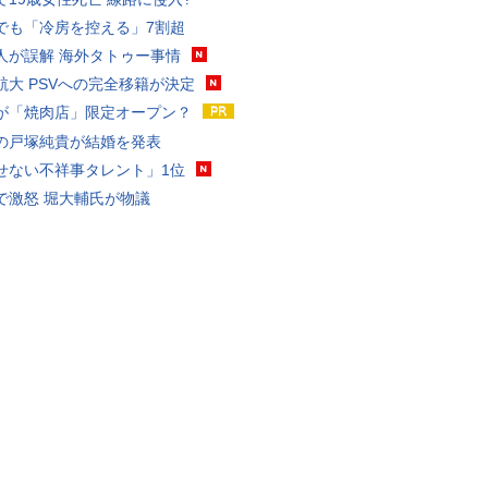
でも「冷房を控える」7割超
人が誤解 海外タトゥー事情
航大 PSVへの完全移籍が決定
が「焼肉店」限定オープン？
の戸塚純貴が結婚を発表
せない不祥事タレント」1位
で激怒 堀大輔氏が物議