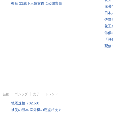
柳葉 22歳下人気女優に公開告白
猛暑
日本
佐野
花王
俳優
「許
配信
芸能
ゴシップ
女子
トレンド
地震速報（02:58）
被災の熊本 室外機の窃盗相次ぐ