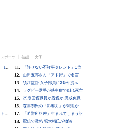
スポーツ
芸能
女子
で誘い出し
11.
「許せない不祥事タレント」1位
12.
山田五郎さん「アド街」で名言
13.
須江監督 女子部員に3条件提示
14.
ラグビー選手が熱中症で倒れ死亡
15.
25歳国税職員が脱税か 懲戒免職
16.
森喜朗氏の「影響力」が減退か
岡山県警
17.
「避難所格差」生まれてしまう訳
18.
配信で激怒 堀大輔氏が物議