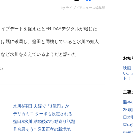
by ライブドアニュース編集部
イブデートを捉えたとFRIDAYデジタルが報じた
とは既に破局し、窪田と同棲していると水川の知人
うなど水川を支えているようだと語った
お知
た。
映画
い。
ト！
主要
熊本
水川&窪田 夫婦で「1億円」か
25
デリカミニ ターボも設定される
日本
窪田&水川 結婚後の行動巡り話題
車中
具合悪そう? 窪田正孝の新境地
愛知