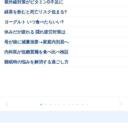
紫外線対策がビタミンD不足に
緑茶を飲むと死亡リスク低まる?
ヨーグルト いつ食べたらいい?
休みだが疲れる 隠れ疲労対策は
母が娘に減量強要→家庭内別居へ
内科医が低糖質麺を食べ比べ検証
睡眠時の悩みを解消する過ごし方