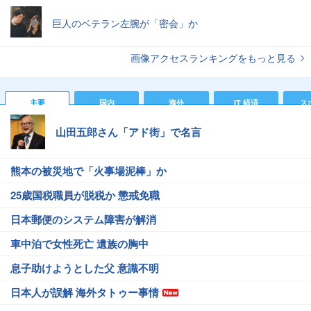
巨人のベテラン左腕が「密会」か
画像アクセスランキングをもっと見る
主要
国内
海外
IT 経済
ス
山田五郎さん「アド街」で名言
熊本の被災地で「火事場泥棒」か
25歳国税職員が脱税か 懲戒免職
日本郵便のシステム障害が解消
車中泊で女性死亡 遺族の胸中
息子助けようとした父 意識不明
日本人が誤解 海外タトゥー事情