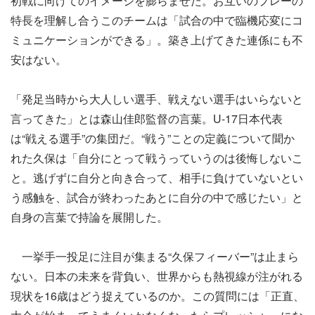
初戦に向けてのイメージを膨らませた。お互いのプレーの
特長を理解し合うこのチームは「試合の中で臨機応変にコ
ミュニケーションができる」。築き上げてきた連係にも不
安はない。
「発足当時から大人しい選手、戦えない選手はいらないと
言ってきた」とは森山佳郎監督の言葉。U-17日本代表
は“戦える選手”の集団だ。“戦う”ことの定義について聞か
れた久保は「自分にとって戦うっていうのは後悔しないこ
と。逃げずに自分と向き合って、相手に負けていないとい
う感触を、試合が終わったあとに自分の中で感じたい」と
自身の言葉で持論を展開した。
一挙手一投足に注目が集まる“久保フィーバー”は止まら
ない。日本の未来を背負い、世界からも熱視線が注がれる
現状を16歳はどう捉えているのか。この質問には「正直、