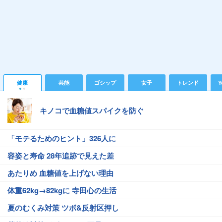
健康
芸能
ゴシップ
女子
トレンド
Y
キノコで血糖値スパイクを防ぐ
「モテるためのヒント」326人に
容姿と寿命 28年追跡で見えた差
あたりめ 血糖値を上げない理由
体重62kg→82kgに 寺田心の生活
夏のむくみ対策 ツボ&反射区押し