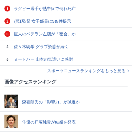
ラグビー選手が熱中症で倒れ死亡
1
須江監督 女子部員に3条件提示
2
巨人のベテラン左腕が「密会」か
3
佐々木朗希 グラブ疑惑が続く
4
ヌートバー 山本の気遣いに感謝
5
スポーツニュースランキングをもっと見る
画像アクセスランキング
森喜朗氏の「影響力」が減退か
俳優の戸塚純貴が結婚を発表