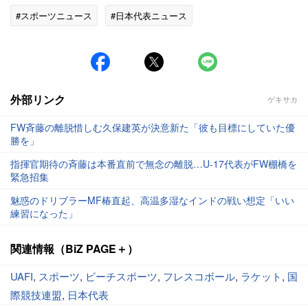
#スポーツニュース
#日本代表ニュース
外部リンク
ゲキサカ
FW斉藤の離脱惜しむ久保建英が決意新た「彼も目標にしていた優
勝を」
指揮官期待の斉藤は本番直前で無念の離脱…U-17代表がFW棚橋を
緊急招集
魅惑のドリブラーMF椿直起、高温多湿なインドの戦い想定「いい
練習になった」
関連情報（BiZ PAGE＋）
UAFI
,
スポーツ
,
ビーチスポーツ
,
フレスコボール
,
ラケット
,
国
際競技連盟
,
日本代表