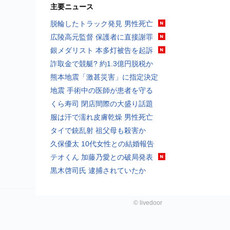
主要ニュース
脱輪したトラック発見 男性死亡
広陵高元監督 保護者に直接謝罪
銀メダリスト 本多灯被告を起訴
詐取金で競艇? 約1.3億円脱税か
熊本地震「激甚災害」に指定決定
地震 手術中の医師が患者を守る
くら寿司 閉店間際の大盛り話題
服は汗で濡れ皮膚乾燥 男性死亡
タイで銃乱射 祖父母も殺害か
久保優太 10代女性との結婚報告
テオくん 加藤乃愛との破局発表
黒木啓司氏 逮捕されていたか
©
livedoor