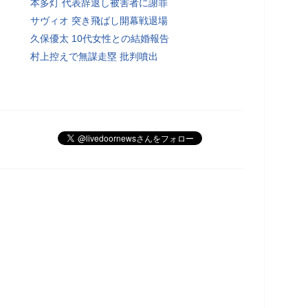
本多灯 代表辞退し被害者に謝罪
サヴィオ 突き飛ばし開幕戦退場
久保優太 10代女性との結婚報告
村上控えで無謀走塁 批判噴出