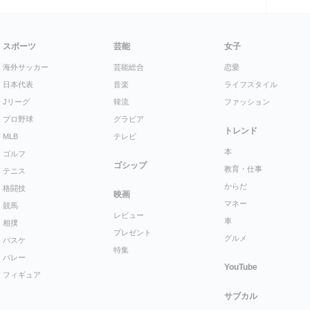
スポーツ
芸能
女子
海外サッカー
芸能総合
恋愛
日本代表
音楽
ライフスタイル
Jリーグ
韓流
ファッション
プロ野球
グラビア
トレンド
MLB
テレビ
本
ゴルフ
ゴシップ
教育・仕事
テニス
からだ
格闘技
映画
マネー
競馬
レビュー
車
相撲
プレゼント
グルメ
バスケ
特集
バレー
YouTube
フィギュア
サブカル