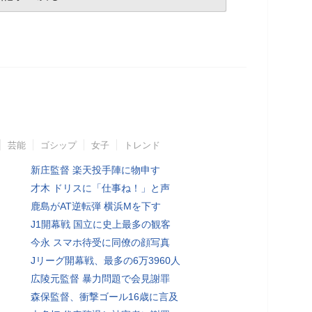
芸能
ゴシップ
女子
トレンド
新庄監督 楽天投手陣に物申す
才木 ドリスに「仕事ね！」と声
鹿島がAT逆転弾 横浜Mを下す
J1開幕戦 国立に史上最多の観客
今永 スマホ待受に同僚の顔写真
Jリーグ開幕戦、最多の6万3960人
広陵元監督 暴力問題で会見謝罪
森保監督、衝撃ゴール16歳に言及