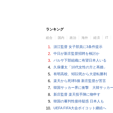
ランキング
総合
国内
政治
海外
経済
IT
1.
須江監督 女子部員に3条件提示
2.
中日が新庄監督招聘を検討か
3.
バルサ下部組織に有望日本人いる
4.
久保優太「10代女性の方と再婚」
5.
有明高校、9回2死から大逆転勝利
6.
楽天から死球5個 新庄監督が苦言
7.
韓国サッカー界に衝撃 大韓サッカー協会に外国人審判への“性的接待”疑惑 韓国メディア
8.
新庄監督 楽天投手陣に物申す
9.
韓国の審判性接待疑惑 日本人も
10.
UEFA FIFA大会ボイコット継続へ