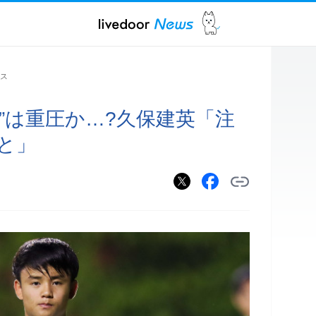
ス
”は重圧か…?久保建英「注
と」