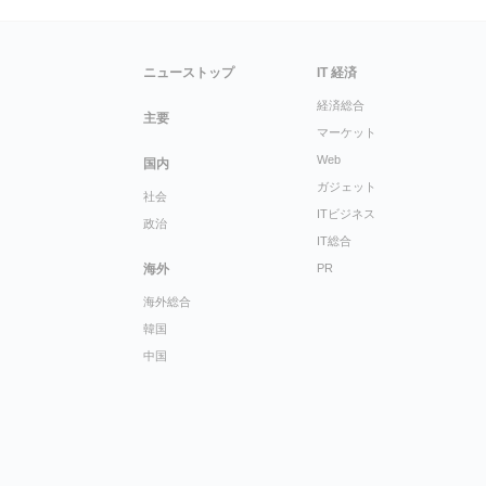
ニューストップ
IT 経済
経済総合
主要
マーケット
Web
国内
ガジェット
社会
ITビジネス
政治
IT総合
海外
PR
海外総合
韓国
中国