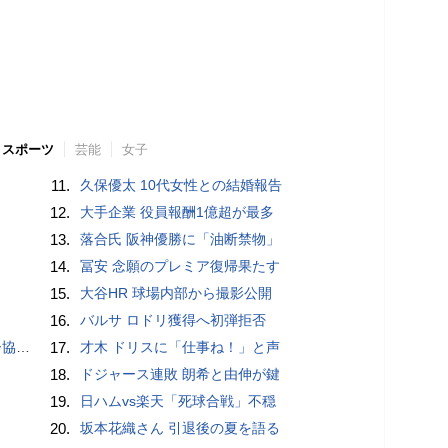
スポーツ
芸能
女子
11.
久保優太 10代女性との結婚報告
12.
大手企業 役員報酬1億超が最多
13.
落合氏 阪神優勝に「油断禁物」
14.
冨安 念願のプレミア復帰果たす
15.
大谷HR 球場内部から撮影公開
16.
バルサ ロドリ獲得へ初弾拒否
が報道
17.
才木 ドリスに「仕事ね！」と声
18.
ドジャース連敗 朗希と由伸が鍵
19.
日ハムvs楽天「死球合戦」不穏
20.
坂本花織さん 引退後の夏を語る