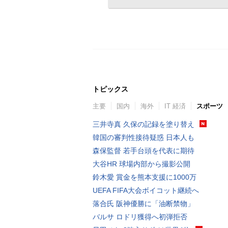
トピックス
主要
国内
海外
IT 経済
スポーツ
三井寺真 久保の記録を塗り替え
韓国の審判性接待疑惑 日本人も
森保監督 若手台頭を代表に期待
大谷HR 球場内部から撮影公開
鈴木愛 賞金を熊本支援に1000万
UEFA FIFA大会ボイコット継続へ
落合氏 阪神優勝に「油断禁物」
バルサ ロドリ獲得へ初弾拒否