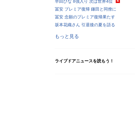
早田ひな 8強入り 次は世界4位
冨安 プレミア復帰 鎌田と同僚に
冨安 念願のプレミア復帰果たす
坂本花織さん 引退後の夏を語る
もっと見る
ライブドアニュースを読もう！