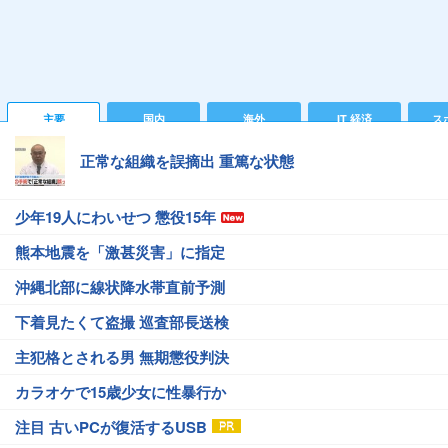
主要
国内
海外
IT 経済
ス
正常な組織を誤摘出 重篤な状態
少年19人にわいせつ 懲役15年
熊本地震を「激甚災害」に指定
沖縄北部に線状降水帯直前予測
下着見たくて盗撮 巡査部長送検
主犯格とされる男 無期懲役判決
カラオケで15歳少女に性暴行か
注目 古いPCが復活するUSB