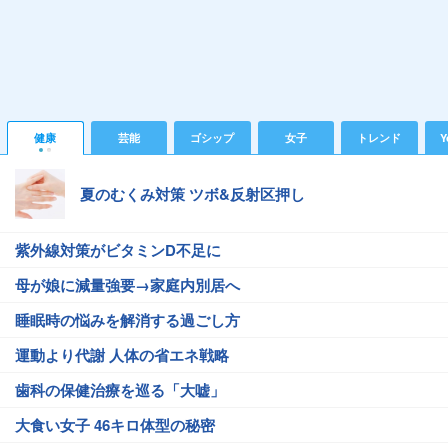
健康
芸能
ゴシップ
女子
トレンド
Y
夏のむくみ対策 ツボ&反射区押し
紫外線対策がビタミンD不足に
母が娘に減量強要→家庭内別居へ
睡眠時の悩みを解消する過ごし方
運動より代謝 人体の省エネ戦略
歯科の保健治療を巡る「大嘘」
大食い女子 46キロ体型の秘密