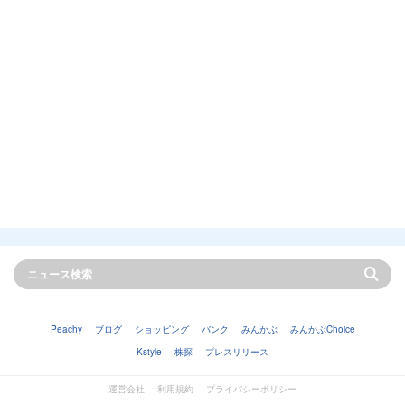
Peachy
ブログ
ショッピング
バンク
みんかぶ
みんかぶChoice
Kstyle
株探
プレスリリース
運営会社
利用規約
プライバシーポリシー