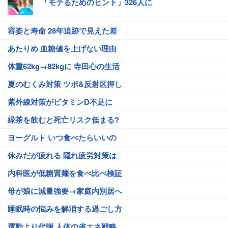
「モテるためのヒント」326人に
容姿と寿命 28年追跡で見えた差
あたりめ 血糖値を上げない理由
体重62kg→82kgに 寺田心の生活
夏のむくみ対策 ツボ&反射区押し
紫外線対策がビタミンD不足に
緑茶を飲むと死亡リスク低まる?
ヨーグルト いつ食べたらいいの
休みだが疲れる 隠れ疲労対策は
内科医が低糖質麺を食べ比べ検証
母が娘に減量強要→家庭内別居へ
睡眠時の悩みを解消する過ごし方
運動より代謝 人体の省エネ戦略