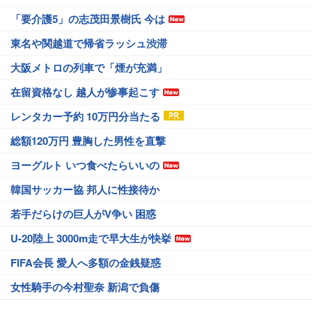
「要介護5」の志茂田景樹氏 今は
東名や関越道で帰省ラッシュ渋滞
大阪メトロの列車で「煙が充満」
在留資格なし 越人が惨事起こす
レンタカー予約 10万円分当たる
総額120万円 豊胸した男性を直撃
ヨーグルト いつ食べたらいいの
韓国サッカー協 邦人に性接待か
若手だらけの巨人がV争い 困惑
U-20陸上 3000m走で早大生が快挙
FIFA会長 愛人へ多額の金銭疑惑
女性騎手の今村聖奈 新潟で負傷