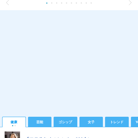
健康
芸能
ゴシップ
女子
トレンド
Y