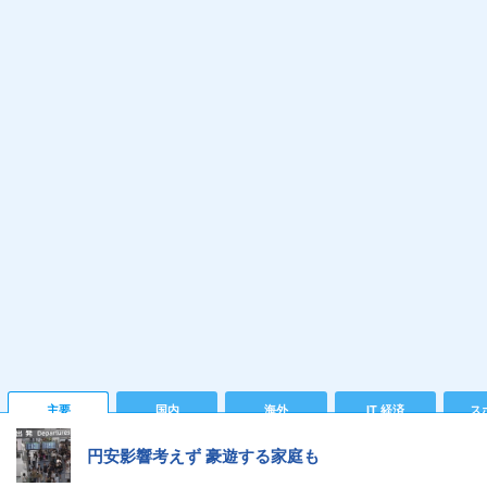
主要
国内
海外
IT 経済
ス
円安影響考えず 豪遊する家庭も