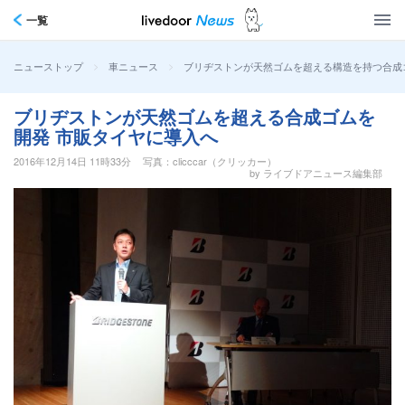
一覧
>
>
ブリヂストンが天然ゴムを超える構造を持つ合成
ニューストップ
車ニュース
ブリヂストンが天然ゴムを超える合成ゴムを
開発 市販タイヤに導入へ
2016年12月14日 11時33分
写真：clicccar（クリッカー）
by ライブドアニュース編集部