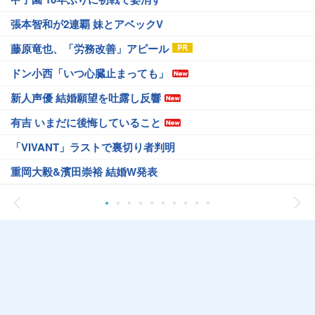
張本智和が2連覇 妹とアベックV
藤原竜也、「労務改善」アピール
ドン小西「いつ心臓止まっても」
新人声優 結婚願望を吐露し反響
有吉 いまだに後悔していること
「VIVANT」ラストで裏切り者判明
重岡大毅&濱田崇裕 結婚W発表