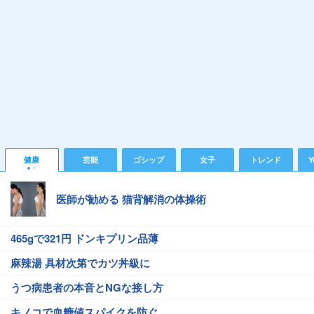
健康
芸能
ゴシップ
女子
トレンド
Y
医師が勧める 猫背解消の体操術
465gで321円 ドンキプリン品薄
麻辣湯 具材次第でカツ丼級に
うつ病患者の本音とNGな接し方
キノコで血糖値スパイクを防ぐ