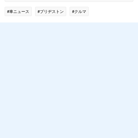
#車ニュース
#ブリヂストン
#クルマ