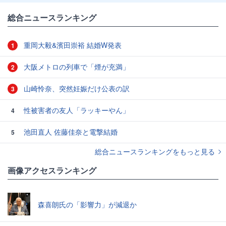
総合ニュースランキング
重岡大毅&濱田崇裕 結婚W発表
1
大阪メトロの列車で「煙が充満」
2
山崎怜奈、突然妊娠だけ公表の訳
3
性被害者の友人「ラッキーやん」
4
池田直人 佐藤佳奈と電撃結婚
5
総合ニュースランキングをもっと見る
画像アクセスランキング
森喜朗氏の「影響力」が減退か