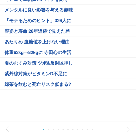
メンタルに良い影響を与える趣味
「モテるためのヒント」326人に
容姿と寿命 28年追跡で見えた差
あたりめ 血糖値を上げない理由
体重62kg→82kgに 寺田心の生活
夏のむくみ対策 ツボ&反射区押し
紫外線対策がビタミンD不足に
緑茶を飲むと死亡リスク低まる?