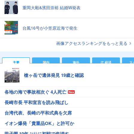
重岡大毅&濱田崇裕 結婚W発表
台風16号が小笠原近海で発生
画像アクセスランキングをもっと見る
主要
国内
海外
IT 経済
ス
槍ヶ岳で遺体発見 19歳と確認
各地の海で事故相次ぐ 4人死亡
長崎市長 平和宣言を読み飛ばし
台湾代表、長崎の平和式典を欠席
イオン爆発「貴重品OK」と許可か
甲子園 10年ぶりに初戦で姿消す