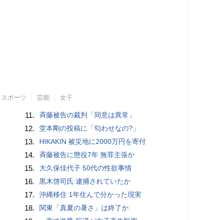
スポーツ
芸能
女子
11.
斉藤被告の裁判「同意は異常」
12.
堂本剛の投稿に「匂わせなの?」
13.
HIKAKIN 被災地に2000万円を寄付
14.
斉藤被告に懲役7年 無罪主張か
15.
大久保佳代子 50代の性欲事情
16.
黒木啓司氏 逮捕されていたか
17.
沖縄移住 1年住んで分かった現実
18.
関東「真夏の暑さ」は終了か