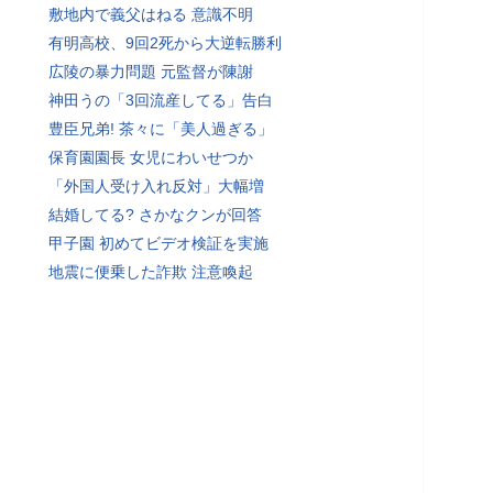
敷地内で義父はねる 意識不明
有明高校、9回2死から大逆転勝利
広陵の暴力問題 元監督が陳謝
神田うの「3回流産してる」告白
豊臣兄弟! 茶々に「美人過ぎる」
保育園園長 女児にわいせつか
「外国人受け入れ反対」大幅増
結婚してる? さかなクンが回答
甲子園 初めてビデオ検証を実施
地震に便乗した詐欺 注意喚起