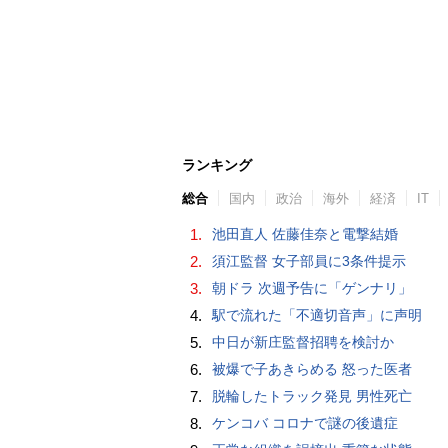
ランキング
総合
国内
政治
海外
経済
IT
1.
池田直人 佐藤佳奈と電撃結婚
2.
須江監督 女子部員に3条件提示
3.
朝ドラ 次週予告に「ゲンナリ」
4.
駅で流れた「不適切音声」に声明
5.
中日が新庄監督招聘を検討か
6.
被爆で子あきらめる 怒った医者
7.
脱輪したトラック発見 男性死亡
8.
ケンコバ コロナで謎の後遺症