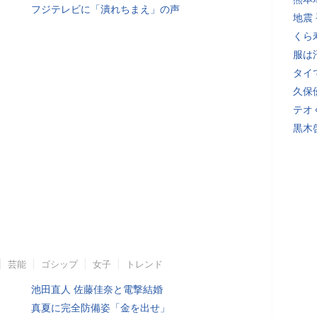
フジテレビに「潰れちまえ」の声
地震
くら
服は
タイ
久保
テオ
黒木
芸能
ゴシップ
女子
トレンド
池田直人 佐藤佳奈と電撃結婚
真夏に完全防備姿「金を出せ」