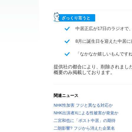
ざっくり言うと
中居正広が17日のラジオで、K
8月に誕生日を迎えた中居
「なかなか嬉しいもんです
提供社の都合により、削除されまし
概要のみ掲載しております。
関連ニュース
NHK性加害 フジと異なる対応か
NHK出演者Xによる性被害が発覚か
二宮和也に「ポスト中居」の期待
二朗影響? フジから消えた企業名