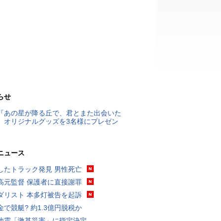
らせ
『あの星が降る丘で、君とまた出会いた
』オリジナルグッズを3名様にプレゼン
ニュース
したトラック発見 男性死亡
高元監督 保護者に直接謝罪
ダリスト 本多灯被告を起訴
金で競艇? 約1.3億円脱税か
地震「激甚災害」に指定決定