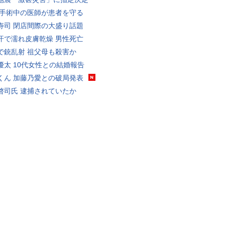
 手術中の医師が患者を守る
寿司 閉店間際の大盛り話題
汗で濡れ皮膚乾燥 男性死亡
で銃乱射 祖父母も殺害か
優太 10代女性との結婚報告
くん 加藤乃愛との破局発表
啓司氏 逮捕されていたか