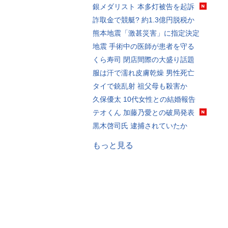
銀メダリスト 本多灯被告を起訴
詐取金で競艇? 約1.3億円脱税か
熊本地震「激甚災害」に指定決定
地震 手術中の医師が患者を守る
くら寿司 閉店間際の大盛り話題
服は汗で濡れ皮膚乾燥 男性死亡
タイで銃乱射 祖父母も殺害か
久保優太 10代女性との結婚報告
テオくん 加藤乃愛との破局発表
黒木啓司氏 逮捕されていたか
もっと見る