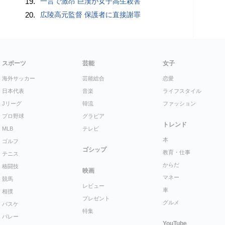
19.
一言で激昂 巨漢が女子高生殺害
20.
広陵高元監督 保護者に直接謝罪
スポーツ
芸能
女子
海外サッカー
芸能総合
恋愛
日本代表
音楽
ライフスタイル
Jリーグ
韓流
ファッション
プロ野球
グラビア
トレンド
MLB
テレビ
本
ゴルフ
ゴシップ
教育・仕事
テニス
からだ
格闘技
映画
マネー
競馬
レビュー
車
相撲
プレゼント
グルメ
バスケ
特集
バレー
YouTube