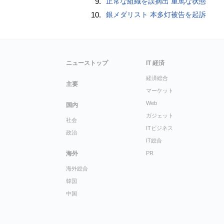
9.
正常な組織を誤摘出 重篤な状態
10.
銀メダリスト 本多灯被告を起訴
ニューストップ
IT 経済
経済総合
主要
マーケット
Web
国内
ガジェット
社会
ITビジネス
政治
IT総合
海外
PR
海外総合
韓国
中国