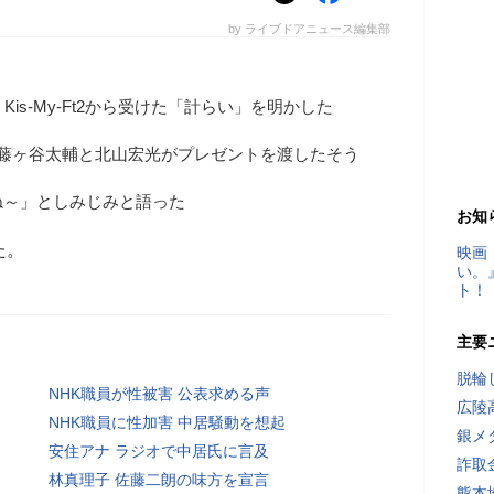
by ライブドアニュース編集部
is-My-Ft2から受けた「計らい」を明かした
に藤ヶ谷太輔と北山宏光がプレゼントを渡したそう
ね～」としみじみと語った
お知
た。
映画
い。
ト！
主要
脱輪
NHK職員が性被害 公表求める声
広陵
NHK職員に性加害 中居騒動を想起
銀メ
安住アナ ラジオで中居氏に言及
詐取
林真理子 佐藤二朗の味方を宣言
熊本