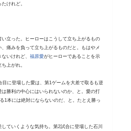
ったけれど。
奮い立った。ヒーローはこうして立ち上がるもの
い、痛みを負って立ち上がるものだと。もはやメ
きないけれど、
福原愛
がヒーローであることを示
立ち上がれ。
合目に登場した愛は、第1ゲームを大差で取るも逆
愛は勝利の中心にはいられないのか、と。愛の打
る1本には絶対にならないのだ、と。たとえ勝っ
差していくような気持ち。第2試合に登場した石川