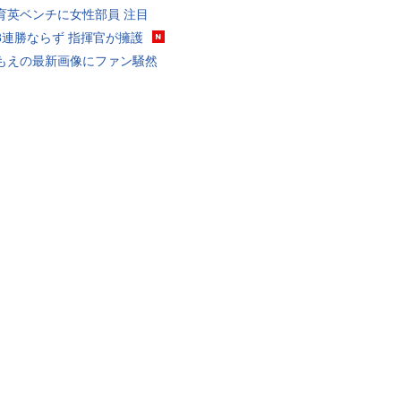
育英ベンチに女性部員 注目
8連勝ならず 指揮官が擁護
もえの最新画像にファン騒然