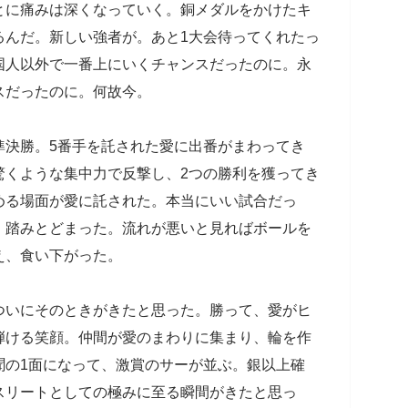
とに痛みは深くなっていく。銅メダルをかけたキ
るんだ。新しい強者が。あと1大会待ってくれたっ
国人以外で一番上にいくチャンスだったのに。永
スだったのに。何故今。
準決勝。5番手を託された愛に出番がまわってき
驚くような集中力で反撃し、2つの勝利を獲ってき
める場面が愛に託された。本当にいい試合だっ
、踏みとどまった。流れが悪いと見ればボールを
え、食い下がった。
ついにそのときがきたと思った。勝って、愛がヒ
弾ける笑顔。仲間が愛のまわりに集まり、輪を作
聞の1面になって、激賞のサーが並ぶ。銀以上確
スリートとしての極みに至る瞬間がきたと思っ