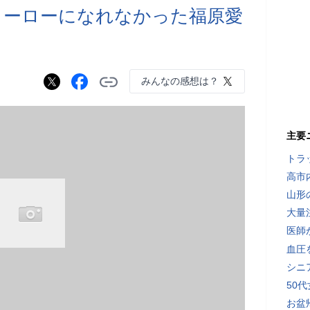
ヒーローになれなかった福原愛
ル
みんなの感想は？
主要
トラ
高市
山形
大量
医師
血圧
シニ
50
お盆