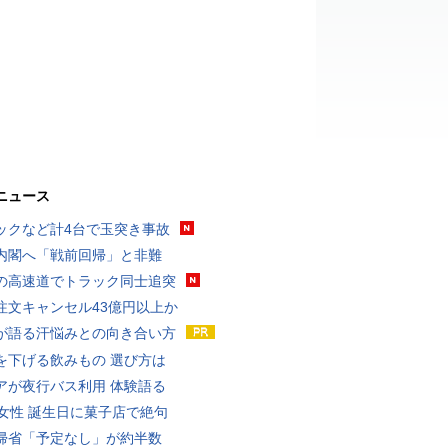
ニュース
ックなど計4台で玉突き事故
内閣へ「戦前回帰」と非難
の高速道でトラック同士追突
注文キャンセル43億円以上か
が語る汗悩みとの向き合い方
を下げる飲みもの 選び方は
アが夜行バス利用 体験語る
代女性 誕生日に菓子店で絶句
帰省「予定なし」が約半数