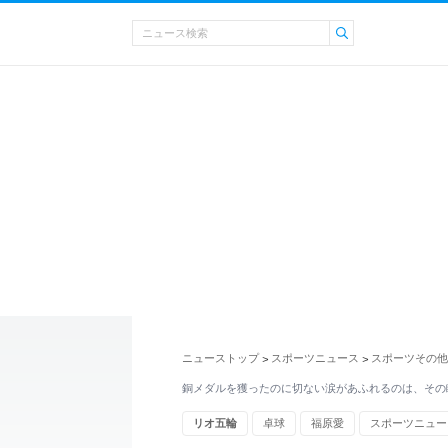
ニューストップ
スポーツニュース
スポーツその他
>
>
銅メダルを獲ったのに切ない涙があふれるのは、その
リオ五輪
卓球
福原愛
スポーツニュー