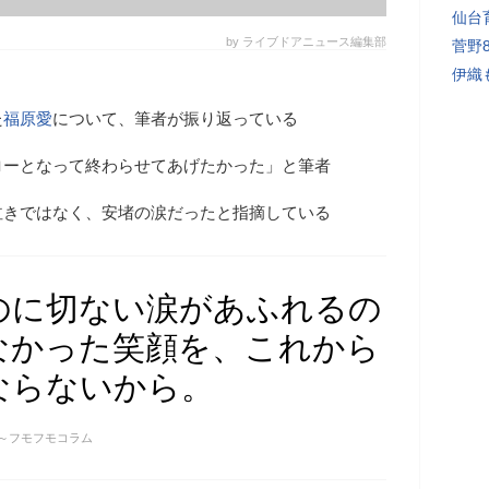
仙台
by ライブドアニュース編集部
菅野
伊織
た
福原愛
について、筆者が振り返っている
ローとなって終わらせてあげたかった」と筆者
泣きではなく、安堵の涙だったと指摘している
のに切ない涙があふれるの
なかった笑顔を、これから
ならないから。
～フモフモコラム