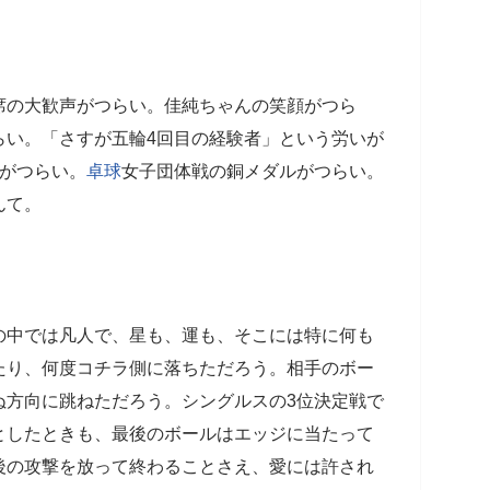
。
席の大歓声がつらい。佳純ちゃんの笑顔がつら
らい。「さすが五輪4回目の経験者」という労いが
絆がつらい。
卓球
女子団体戦の銅メダルがつらい。
んて。
。
の中では凡人で、星も、運も、そこには特に何も
たり、何度コチラ側に落ちただろう。相手のボー
ぬ方向に跳ねただろう。シングルスの3位決定戦で
としたときも、最後のボールはエッジに当たって
後の攻撃を放って終わることさえ、愛には許され