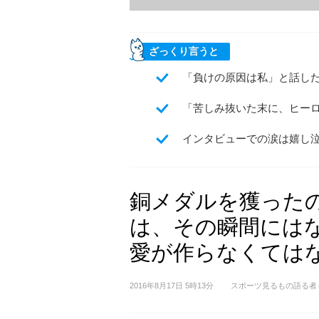
ざっくり言うと
「負けの原因は私」と話し
「苦しみ抜いた末に、ヒー
インタビューでの涙は嬉し
銅メダルを獲った
は、その瞬間には
愛が作らなくては
2016年8月17日 5時13分
スポーツ見るもの語る者