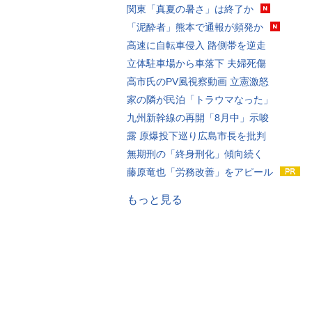
関東「真夏の暑さ」は終了か
「泥酔者」熊本で通報が頻発か
高速に自転車侵入 路側帯を逆走
立体駐車場から車落下 夫婦死傷
高市氏のPV風視察動画 立憲激怒
家の隣が民泊「トラウマなった」
九州新幹線の再開「8月中」示唆
露 原爆投下巡り広島市長を批判
無期刑の「終身刑化」傾向続く
藤原竜也「労務改善」をアピール
もっと見る