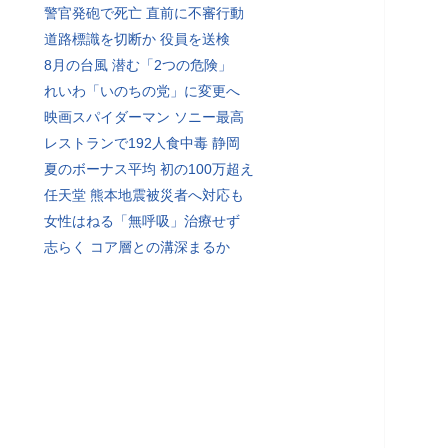
警官発砲で死亡 直前に不審行動
道路標識を切断か 役員を送検
8月の台風 潜む「2つの危険」
れいわ「いのちの党」に変更へ
映画スパイダーマン ソニー最高
レストランで192人食中毒 静岡
夏のボーナス平均 初の100万超え
任天堂 熊本地震被災者へ対応も
女性はねる「無呼吸」治療せず
志らく コア層との溝深まるか