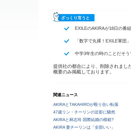
ざっくり言うと
EXILEのAKIRAが18
「数字で丸裸！EXILE軍
中学3年生の時のことだそ
提供社の都合により、削除されまし
概要のみ掲載しております。
関連ニュース
AKIRAとTAKAHIROが殴り合い転落
47歳リン・チーリンの近影に騒然
AKIRAと林志玲 国際結婚の模範?
AKIRA 妻チーリンは「全部いい」