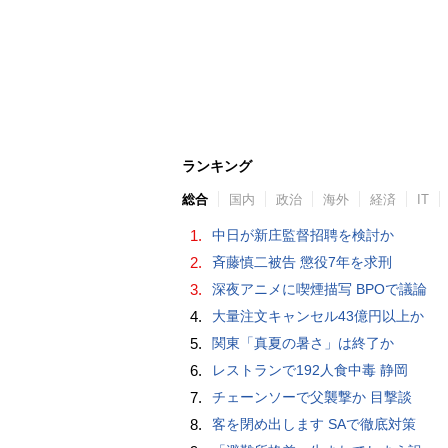
ランキング
総合
国内
政治
海外
経済
IT
1.
中日が新庄監督招聘を検討か
2.
斉藤慎二被告 懲役7年を求刑
3.
深夜アニメに喫煙描写 BPOで議論
4.
大量注文キャンセル43億円以上か
5.
関東「真夏の暑さ」は終了か
6.
レストランで192人食中毒 静岡
7.
チェーンソーで父襲撃か 目撃談
8.
客を閉め出します SAで徹底対策