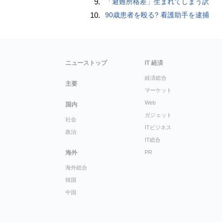
9.
「避難所格差」生まれてしまう訳
10.
90歳患者を殴る? 看護助手を逮捕
ニューストップ
IT 経済
経済総合
主要
マーケット
Web
国内
ガジェット
社会
ITビジネス
政治
IT総合
海外
PR
海外総合
韓国
中国