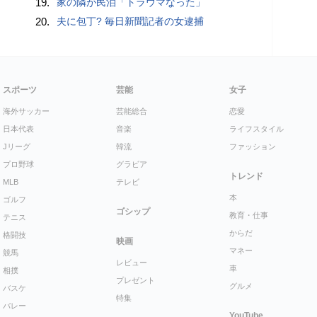
19.
家の隣が民泊「トラウマなった」
20.
夫に包丁? 毎日新聞記者の女逮捕
スポーツ
芸能
女子
海外サッカー
芸能総合
恋愛
日本代表
音楽
ライフスタイル
Jリーグ
韓流
ファッション
プロ野球
グラビア
トレンド
MLB
テレビ
本
ゴルフ
ゴシップ
教育・仕事
テニス
からだ
格闘技
映画
マネー
競馬
レビュー
車
相撲
プレゼント
グルメ
バスケ
特集
バレー
YouTube