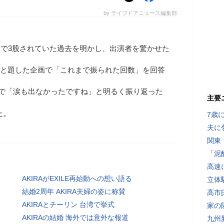
by ライブドアニュース編集部
日の番組で3股されていた過去を明かし、出演者を驚かせた
団」と題した企画で「これまで振られた回数」を回答
うで「涙も出なかったですね」と明るく振り返った
主要
た。
7歳
夫に
関東
「泥
高速
AKIRAがEXILE再始動への想い語る
立体
結婚2周年 AKIRA夫婦の姿に称賛
高市
AKIRAとチーリン 台湾で挙式
家の
AKIRAの結婚 海外では意外な報道
九州