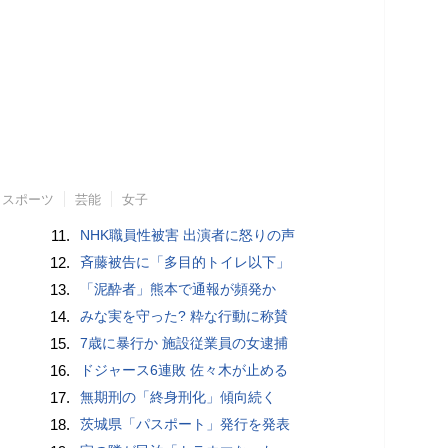
スポーツ
芸能
女子
11.
NHK職員性被害 出演者に怒りの声
12.
斉藤被告に「多目的トイレ以下」
13.
「泥酔者」熊本で通報が頻発か
14.
みな実を守った? 粋な行動に称賛
15.
7歳に暴行か 施設従業員の女逮捕
16.
ドジャース6連敗 佐々木が止める
17.
無期刑の「終身刑化」傾向続く
18.
茨城県「パスポート」発行を発表