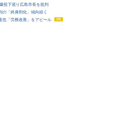
原爆投下巡り広島市長を批判
刑の「終身刑化」傾向続く
竜也「労務改善」をアピール