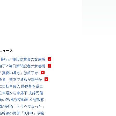
ニュース
に暴行か 施設従業員の女逮捕
包丁? 毎日新聞記者の女逮捕
「真夏の暑さ」は終了か
酔者」熊本で通報が頻発か
に自転車侵入 路側帯を逆走
駐車場から車落下 夫婦死傷
氏のPV風視察動画 立憲激怒
隣が民泊「トラウマなった」
新幹線の再開「8月中」示唆