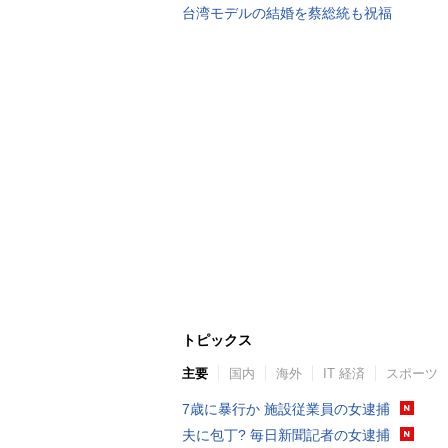
台湾モデルの結婚を蔡総統も祝福
トピックス
主要
国内
海外
IT 経済
スポーツ
7歳に暴行か 施設従業員の女逮捕
夫に包丁? 毎日新聞記者の女逮捕