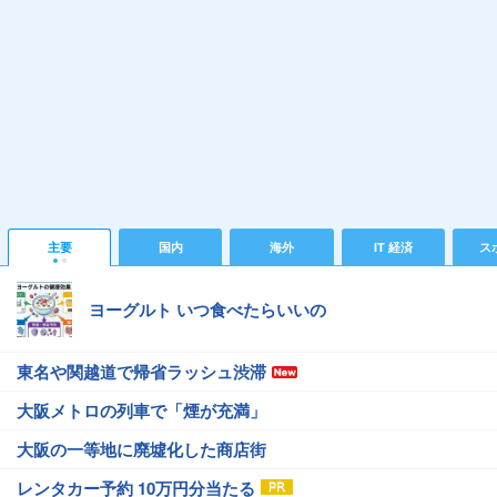
主要
国内
海外
IT 経済
ス
ヨーグルト いつ食べたらいいの
東名や関越道で帰省ラッシュ渋滞
大阪メトロの列車で「煙が充満」
大阪の一等地に廃墟化した商店街
レンタカー予約 10万円分当たる