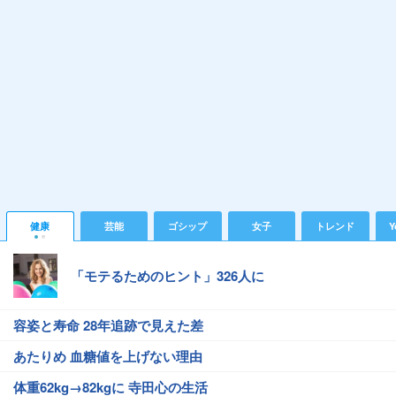
健康
芸能
ゴシップ
女子
トレンド
Y
「モテるためのヒント」326人に
容姿と寿命 28年追跡で見えた差
あたりめ 血糖値を上げない理由
体重62kg→82kgに 寺田心の生活