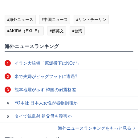
#海外ニュース
#中国ニュース
#リン・チーリン
#AKIRA（EXILE）
#蔡英文
#台湾
海外ニュースランキング
イラン大統領「原爆投下はNOだ」
1
米で夫婦がビッグフットに遭遇?
2
熊本地震が示す 韓国の耐震格差
3
YG本社 日本人女性が器物損壊か
4
タイで銃乱射 祖父母も殺害か
5
海外ニュースランキングをもっと見る