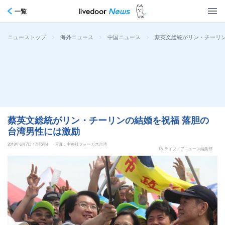
一覧
>
>
>
蔡英文総統がリン・チーリン
ニューストップ
海外ニュース
中国ニュース
蔡英文総統がリン・チーリンの結婚を祝福 落胆の
台湾男性には激励
2019年6月7日 17時54分
写真：中央社フォーカス台湾
by ライブドアニュース編集部