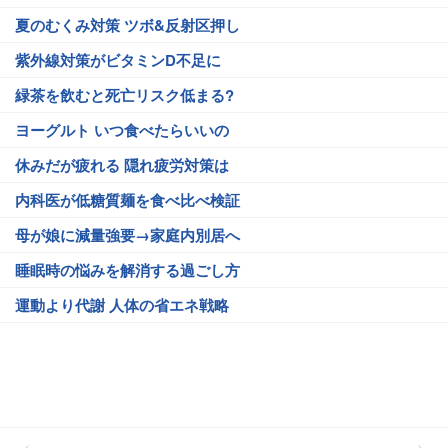
夏のむくみ対策 ツボ&反射区押し
紫外線対策がビタミンD不足に
緑茶を飲むと死亡リスク低まる?
ヨーグルト いつ食べたらいいの
休みだが疲れる 隠れ疲労対策は
内科医が低糖質麺を食べ比べ検証
母が娘に減量強要→家庭内別居へ
睡眠時の悩みを解消する過ごし方
運動より代謝 人体の省エネ戦略