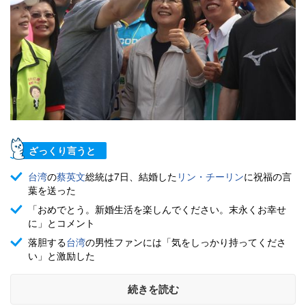
ざっくり言うと
台湾
の
蔡英文
総統は7日、結婚した
リン・チーリン
に祝福の言
葉を送った
「おめでとう。新婚生活を楽しんでください。末永くお幸せ
に」とコメント
落胆する
台湾
の男性ファンには「気をしっかり持ってくださ
い」と激励した
続きを読む