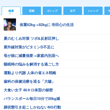
健康
芸能
ゴシップ
女子
トレンド
Y
体重62kg→82kgに 寺田心の生活
夏のむくみ対策 ツボ&反射区押し
紫外線対策がビタミンD不足に
母が娘に減量強要→家庭内別居へ
睡眠時の悩みを解消する過ごし方
運動より代謝 人体の省エネ戦略
歯科の保健治療を巡る「大嘘」
大食い女子 46キロ体型の秘密
バランスボール毎日10分で20kg減
躁状態引き起こしかねないNG行動