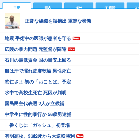
主要
国内
海外
IT 経済
ス
正常な組織を誤摘出 重篤な状態
地震 手術中の医師が患者を守る
広陵の暴力問題 元監督が陳謝
石川の最低賃金 国の目安上回る
服は汗で濡れ皮膚乾燥 男性死亡
悠仁さま 初の「おことば」予定
水中で高校生死亡 死因が判明
国民民主代表選 2人が立候補
中学生に性的暴行か 56歳男逮捕
一番くじに「ガッシュ」初登場
有明高校、9回2死から大逆転勝利