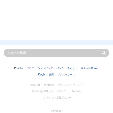
Peachy
ブログ
ショッピング
バンク
みんかぶ
みんかぶChoice
Kstyle
株探
プレスリリース
運営会社
利用規約
プライバシーポリシー
livedoorお客様サポートセンター
livedoor
コンテンツ・広告ポリシー
© livedoor