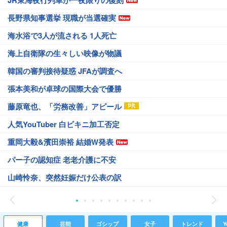
JR東海夜行列車が一夜限りの復刻
長野県知事選挙 現職が当選確実
海水浴で3人が流される 1人死亡
海上自衛隊の生々しい映像が物議
韓国の審判接待疑惑 JFAが調査へ
張本美和が卓球の国際大会で優勝
藤原竜也、「労務改善」アピール
人気YouTuber 白ビキニ加工否定
重岡大毅&濱田崇裕 結婚W発表
パー子の認知症 老老介護に不安
山崎怜奈、突然妊娠だけ公表の訳
健康
芸能
ゴシップ
女子
トレンド
Y