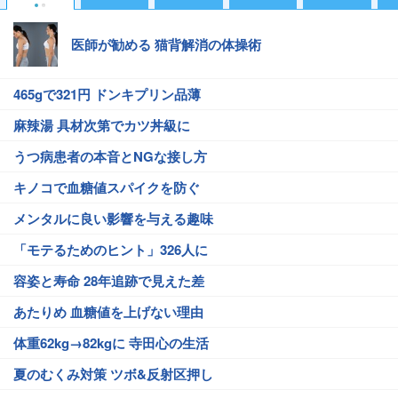
医師が勧める 猫背解消の体操術
465gで321円 ドンキプリン品薄
麻辣湯 具材次第でカツ丼級に
うつ病患者の本音とNGな接し方
キノコで血糖値スパイクを防ぐ
メンタルに良い影響を与える趣味
「モテるためのヒント」326人に
容姿と寿命 28年追跡で見えた差
あたりめ 血糖値を上げない理由
体重62kg→82kgに 寺田心の生活
夏のむくみ対策 ツボ&反射区押し