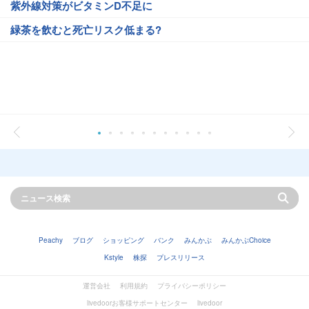
紫外線対策がビタミンD不足に
緑茶を飲むと死亡リスク低まる?
Peachy
ブログ
ショッピング
バンク
みんかぶ
みんかぶChoice
Kstyle
株探
プレスリリース
運営会社
利用規約
プライバシーポリシー
livedoorお客様サポートセンター
livedoor