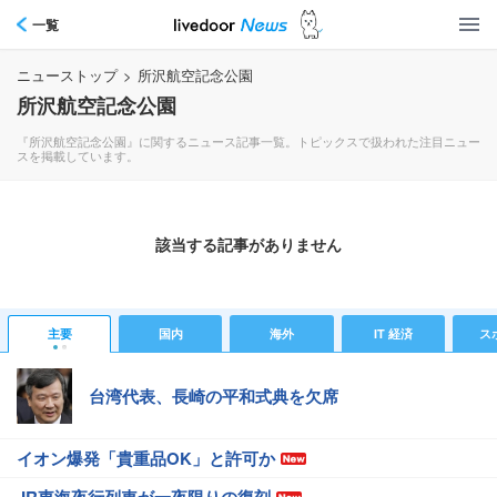
一覧
ニューストップ
>
所沢航空記念公園
所沢航空記念公園
『所沢航空記念公園』に関するニュース記事一覧。トピックスで扱われた注目ニュー
スを掲載しています。
該当する記事がありません
主要
国内
海外
IT 経済
ス
台湾代表、長崎の平和式典を欠席
イオン爆発「貴重品OK」と許可か