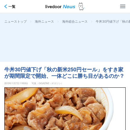
一覧
>
>
>
牛丼30円値下げ「秋の
ニューストップ
海外ニュース
海外総合ニュース
牛丼30円値下げ「秋の新米250円セール」をすき家
が期間限定で開始、一体どこに勝ち目があるのか？
2013年11月7日 11時9分
写真：GIGAZINE（ギガジン）