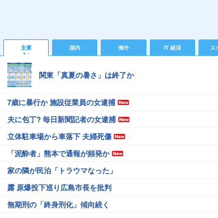
主要
国内
海外
IT 経済
ス
関東「真夏の暑さ」は終了か
7歳に暴行か 施設従業員の女逮捕
夫に包丁? 毎日新聞記者の女逮捕
立体駐車場から車落下 夫婦死傷
「泥酔者」熊本で通報が頻発か
家の隣が民泊「トラウマなった」
露 原爆投下巡り広島市長を批判
無期刑の「終身刑化」傾向続く