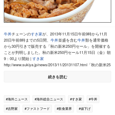
牛丼
チェーンの
すき家
が、2013年11月15日午前9時から11月
20日午前8時までの5日間、
牛丼
並盛を含む
牛丼
類を通常価格
から30円引きで販売する「秋の新米250円セール」を開催する
ことが判明しました。秋の新米250円セール11月15日（金）朝
9：00より開始 |
すき家
http://www.sukiya.jp/news/2013/11/20131107.html「秋の新米25
続きを読む
#海外ニュース
#海外総合ニュース
#すき家
#牛丼
#吉野家
#ファストフード
#飲食業界
#値下げ