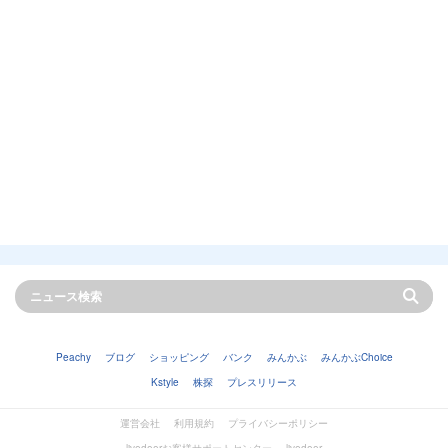
Peachy
ブログ
ショッピング
バンク
みんかぶ
みんかぶChoice
Kstyle
株探
プレスリリース
運営会社
利用規約
プライバシーポリシー