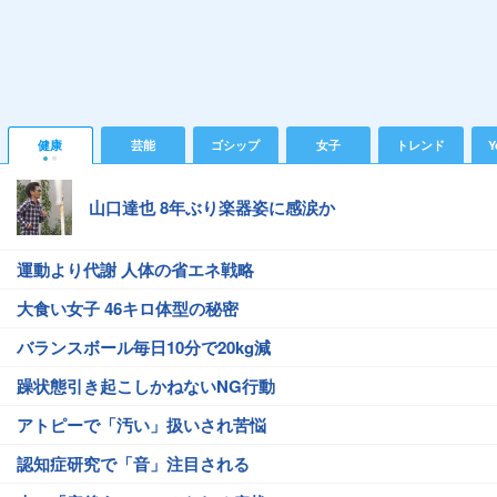
健康
芸能
ゴシップ
女子
トレンド
Y
山口達也 8年ぶり楽器姿に感涙か
運動より代謝 人体の省エネ戦略
大食い女子 46キロ体型の秘密
バランスボール毎日10分で20kg減
躁状態引き起こしかねないNG行動
アトピーで「汚い」扱いされ苦悩
認知症研究で「音」注目される