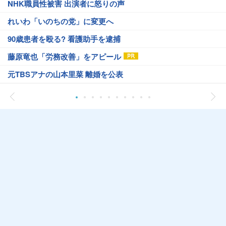
NHK職員性被害 出演者に怒りの声
れいわ「いのちの党」に変更へ
90歳患者を殴る? 看護助手を逮捕
藤原竜也「労務改善」をアピール
元TBSアナの山本里菜 離婚を公表