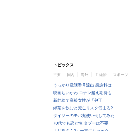
トピックス
主要
国内
海外
IT 経済
スポーツ
うっかり電話番号流出 慰謝料は
映画ちいかわ コナン超え期待も
新幹線で高齢女性が「包丁」
緑茶を飲むと死亡リスク低まる?
ダイソーのモバ充使い倒してみた
70代でも恋と性 タブーは不要
「お孫さん?」一言にショック