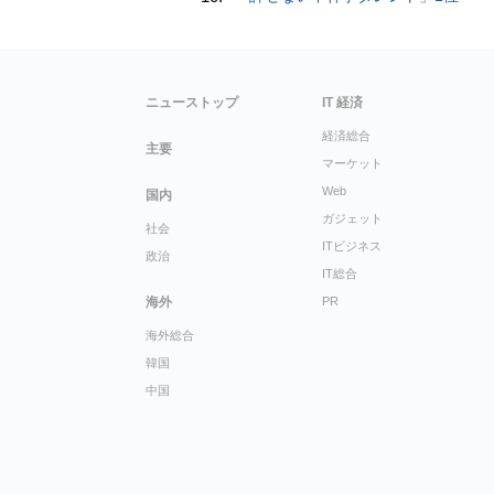
ニューストップ
IT 経済
経済総合
主要
マーケット
Web
国内
ガジェット
社会
ITビジネス
政治
IT総合
海外
PR
海外総合
韓国
中国