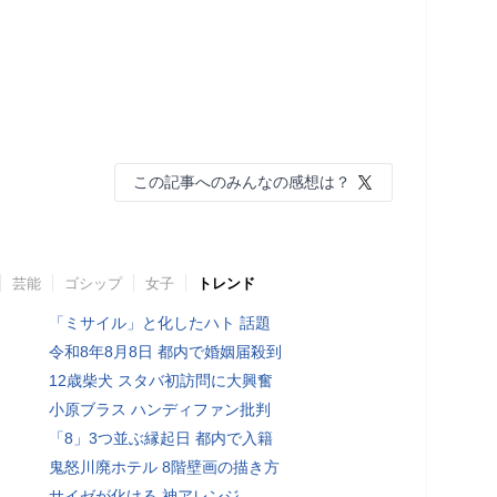
この記事へのみんなの感想は？
芸能
ゴシップ
女子
トレンド
「ミサイル」と化したハト 話題
令和8年8月8日 都内で婚姻届殺到
12歳柴犬 スタバ初訪問に大興奮
小原ブラス ハンディファン批判
「8」3つ並ぶ縁起日 都内で入籍
鬼怒川廃ホテル 8階壁画の描き方
サイゼが化ける 神アレンジ