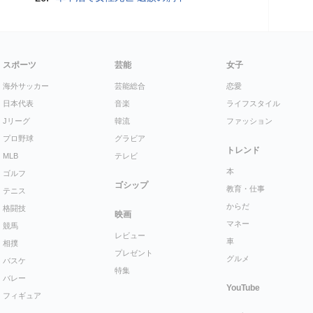
スポーツ
芸能
女子
海外サッカー
芸能総合
恋愛
日本代表
音楽
ライフスタイル
Jリーグ
韓流
ファッション
プロ野球
グラビア
トレンド
MLB
テレビ
本
ゴルフ
ゴシップ
教育・仕事
テニス
からだ
格闘技
映画
マネー
競馬
レビュー
車
相撲
プレゼント
グルメ
バスケ
特集
バレー
YouTube
フィギュア