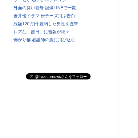
外面の良い義母 誤爆LINEで一変
蒼井優ドラマ 粉チーズ飛ぶ告白
総額120万円 豊胸した男性を直撃
レアな「吉日」に吉報が続々
怖がり猫 看護師の腕に飛び込む