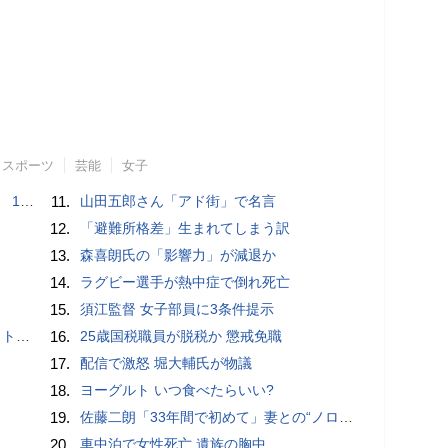
スポーツ
芸能
女子
で誘い出し
11.
山田五郎さん「アド街」で名言
12.
「避難所格差」生まれてしまう訳
13.
森喜朗氏の「影響力」が減退か
14.
ラグビー選手が熱中症で倒れ死亡
15.
須江監督 女子部員に3条件提示
岡山県警
16.
25歳国税職員が脱税か 懲戒免職
17.
配信で激怒 堀大輔氏が物議
18.
ヨーグルト いつ食べたらいい?
19.
佐藤二朗「33年間で初めて」妻との“ノロケ砲”に反響続々「威力抜群」「奥様かっこいい」
20.
車中泊で女性死亡 遺族の胸中