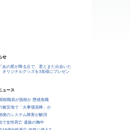
らせ
『あの星が降る丘で、君とまた出会いた
』オリジナルグッズを3名様にプレゼン
ニュース
歳国税職員が脱税か 懲戒免職
の被災地で「火事場泥棒」か
郵便のシステム障害が解消
泊で女性死亡 遺族の胸中
で19歳女性死亡 線路に侵入?