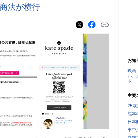
商法が横行
お知
映画
い。
ト！
主要
25
熊本
日本
車中
愛知