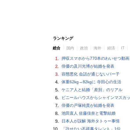
ランキング
総合
国内
政治
海外
経済
IT
1.
押収スマホから770本のわいせつ動画 15歳少女に酒と薬飲ませ性的暴行か 54歳男を再逮捕 「薬もありますよ」とSNS
2.
俳優の及川光博が結婚を発表
3.
容態悪化 会話が通じないパー子
4.
体重62kg→82kgに 寺田心の生活
5.
ケニア人と結婚「差別」のリアル
6.
ビニールハウスからシャインマスカット約200房を盗んだ疑い ネットで販売か 無職の男（42）逮捕 
7.
俳優の戸塚純貴が結婚を発表
8.
池田直人 佐藤佳奈と電撃結婚
9.
日本人が誤解 海外タトゥー事情
10.
「許せない不祥事タレント」1位