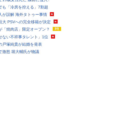
でも「冷房を控える」7割超
人が誤解 海外タトゥー事情
航大 PSVへの完全移籍が決定
が「焼肉店」限定オープン？
せない不祥事タレント」1位
の戸塚純貴が結婚を発表
で激怒 堀大輔氏が物議