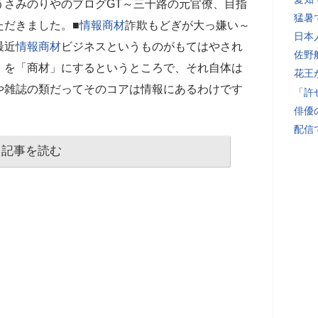
うさみのりやのブログGT～三十路の元官僚、目指
猛暑
ただきました。■
情報商材
詐欺もどぎが大っ嫌い～
日本
最近
情報商材
ビジネスというものがもてはやされ
佐野
」を「商材」にするというところで、それ自体は
花王
や雑誌の類だってそのコアは情報にあるわけです
「許
俳優
配信
記事を読む