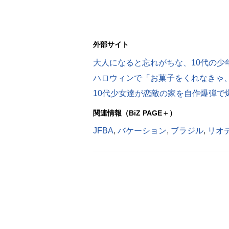
外部サイト
大人になると忘れがちな、10代の少年少
10代少女達が恋敵の家を自作爆弾で爆破 -
関連情報（BiZ PAGE＋）
JFBA
,
バケーション
,
ブラジル
,
リオ