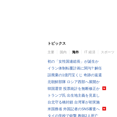
トピックス
主要
国内
海外
IT 経済
スポーツ
初の「女性国連総長」が誕生か
イラン体制転覆計画に関与? 解任
誤廃棄の1億円宝くじ 奇跡の返還
北朝鮮部隊 ロシア西部へ展開か
韓国選管 投票統計を無断修正か
トランプ氏 出生地主義を見直し
台北守る橋封鎖 台湾軍が初実施
米国務省 外国記者のSNS審査へ
タイの学校で銃撃 教師2人死亡