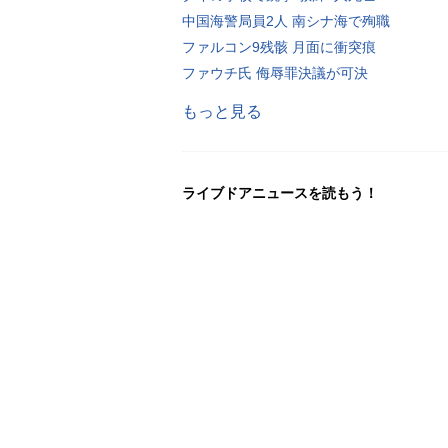
中国海警局員2人 南シナ海で殉職
ファルコン9残骸 月面に衝突痕
ファウチ氏 侮辱罪決議が可決
もっと見る
ライブドアニュースを読もう！