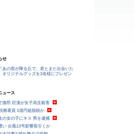
らせ
『あの星が降る丘で、君とまた出会いた
』オリジナルグッズを3名様にプレゼン
ニュース
で激昂 巨漢が女子高生殺害
代税務署員 1億円超脱税か
生の女の子にキス 男を逮捕
遅い 台風13号影響長引くか
の大誤審? 晴れ舞台で悲劇