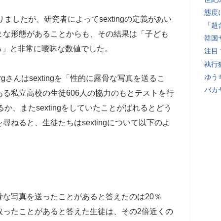
態度
ありましたが、研究者によってsextingの定義があい
「超
まな形態があることからも、その結果は「子ども
韓国
ている」と非常に曖昧な数値でした。
注目
執行
ゆう
bergさんはsextingを「性的に露骨な写真を送るこ
バカ
る私立高校の生徒606人の協力のもとテストを行
あるか、またsextingをしていたことがばれるとどう
ねると、生徒たちはsextingについて以下のよ
な写真を送ったことがあると答えたのは20％
取ったことがあると答えた生徒は、その2倍近くの