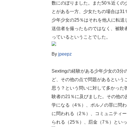
数にのぼりました。また50％近くの
とがある一方、少女たちの場合は31
少年少女の25％はそれを他人に転送
送信者を撮ったものではなく、被験
っているということでした。
By
jpeepz
Sextingの経験がある少年少女の
ど、その他の点で問題があるという
思う？という問いに対して多かった
験者の21％に及びました。その他の
学になる（4％）、ポルノの罪に問わ
に問われる（2％）、コミュニティ
られる（25％）、罰金（7％）とい