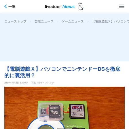
一覧
>
>
>
【電脳遊戯Ｘ】パソコン
ニューストップ
芸能ニュース
ゲームニュース
【電脳遊戯Ｘ】パソコンでニンテンドーDSを徹底
的に裏活用？
2007年10月1日 10時0分
写真：ITライフハック