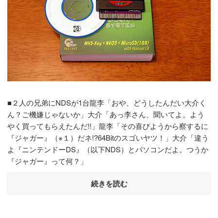
■２人の兄弟にNDSが1台龍李「おや、どうしたんだい大介く
ん？ご機嫌じゃないか」大介「あっ李さん、聞いてよ。よう
やく買ってもらえたんだ!!」龍李「その喜びようから察するに
『ジャガー』（※１）だネ!?64Bitのスゴいヤツ！」大介「違う
よ『ニンテンドーDS』（以下NDS）とパソコンだよ。つうか
『ジャガー』って何？」
続きを読む