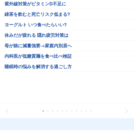
紫外線対策がビタミンD不足に
緑茶を飲むと死亡リスク低まる?
ヨーグルト いつ食べたらいい?
休みだが疲れる 隠れ疲労対策は
母が娘に減量強要→家庭内別居へ
内科医が低糖質麺を食べ比べ検証
睡眠時の悩みを解消する過ごし方