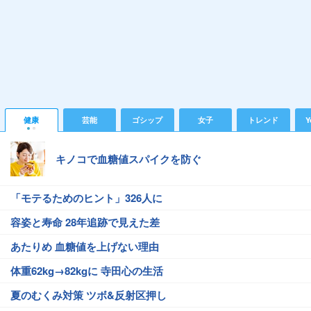
健康
芸能
ゴシップ
女子
トレンド
Y
キノコで血糖値スパイクを防ぐ
「モテるためのヒント」326人に
容姿と寿命 28年追跡で見えた差
あたりめ 血糖値を上げない理由
体重62kg→82kgに 寺田心の生活
夏のむくみ対策 ツボ&反射区押し