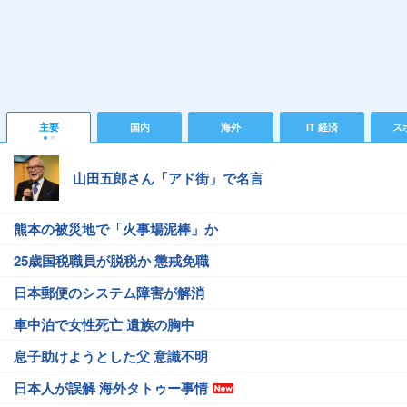
主要
国内
海外
IT 経済
ス
山田五郎さん「アド街」で名言
熊本の被災地で「火事場泥棒」か
25歳国税職員が脱税か 懲戒免職
日本郵便のシステム障害が解消
車中泊で女性死亡 遺族の胸中
息子助けようとした父 意識不明
日本人が誤解 海外タトゥー事情