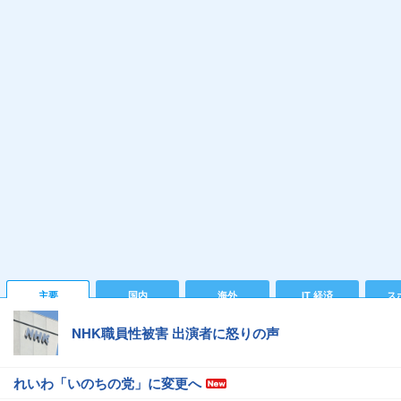
主要
国内
海外
IT 経済
ス
NHK職員性被害 出演者に怒りの声
れいわ「いのちの党」に変更へ