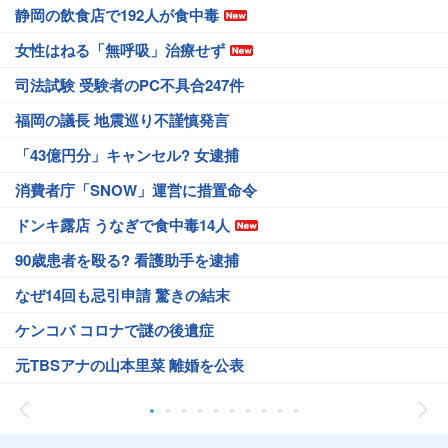
静岡の飲食店で192人が食中毒
女性はねる「無呼吸」治療せず
司法試験 受験者のPC不具合247件
福岡の議長 地震巡り不謹慎発言
「43億円分」キャンセル? 女逮捕
消費者庁「SNOW」運営に措置命令
ドンキ露店 うなぎで食中毒14人
90歳患者を殴る? 看護助手を逮捕
なぜ14回も忌引申請 驚きの結末
ケンコバ コロナで謎の後遺症
元TBSアナの山本里菜 離婚を公表