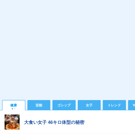
健康
芸能
ゴシップ
女子
トレンド
Y
大食い女子 46キロ体型の秘密