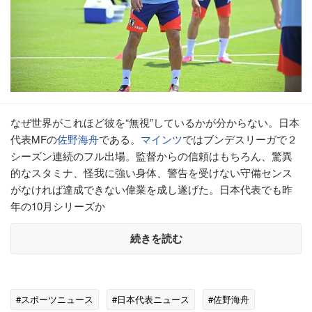
なぜ世界がこれほど彼を“無視”しているかが分からない。日本
代表MFの
佐野海舟
である。
マインツ
ではブンデスリーガで２
シーズン連続のフル出場。監督からの信頼はもちろん、驚異
的なスタミナ、怪我に強い身体、警告を受けない守備センス
がなければ達成できない偉業を成し遂げた。日本代表でも昨
年の10月シリーズか
続きを読む
#スポーツニュース
#日本代表ニュース
#佐野海舟