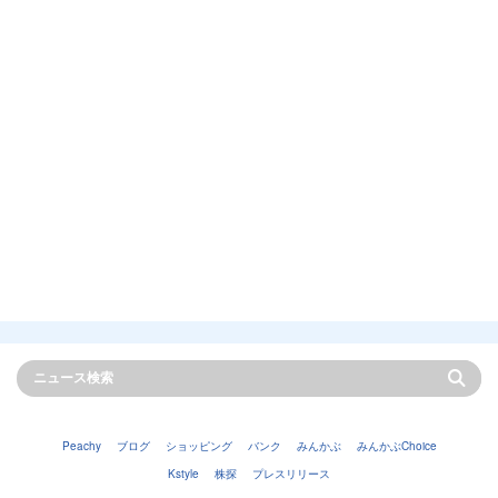
Peachy
ブログ
ショッピング
バンク
みんかぶ
みんかぶChoice
Kstyle
株探
プレスリリース