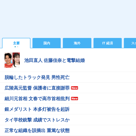
主要
国内
海外
IT 経済
ス
池田直人 佐藤佳奈と電撃結婚
脱輪したトラック発見 男性死亡
広陵高元監督 保護者に直接謝罪
細川元首相 文春で高市首相批判
銀メダリスト 本多灯被告を起訴
タイ学校銃撃 成績でストレスか
正常な組織を誤摘出 重篤な状態