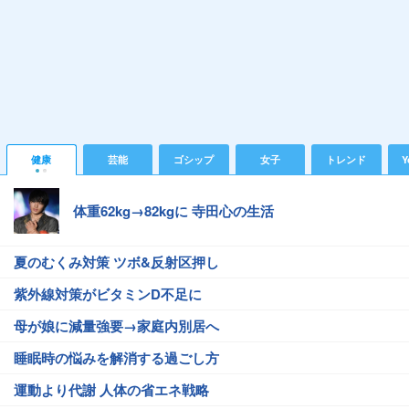
健康
芸能
ゴシップ
女子
トレンド
Y
体重62kg→82kgに 寺田心の生活
夏のむくみ対策 ツボ&反射区押し
紫外線対策がビタミンD不足に
母が娘に減量強要→家庭内別居へ
睡眠時の悩みを解消する過ごし方
運動より代謝 人体の省エネ戦略