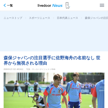
一覧
>
>
>
森保ジャパンの注
ニューストップ
スポーツニュース
日本代表ニュース
森保ジャパンの注目選手に佐野海舟の名前なし 世
界から無視される理由
2026年6月13日 4時34分
写真：サッカーダイジェストWeb