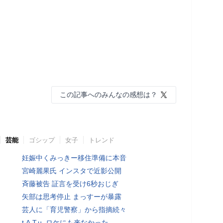
この記事へのみんなの感想は？
芸能
ゴシップ
女子
トレンド
妊娠中くみっきー移住準備に本音
宮崎麗果氏 インスタで近影公開
斉藤被告 証言を受け6秒おじぎ
矢部は思考停止 まっすーが暴露
芸人に「育児警察」から指摘続々
t.A.T.u. ロケにも来なかった