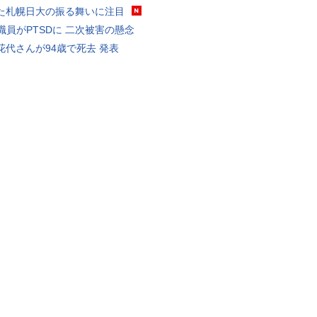
た札幌日大の振る舞いに注目
K職員がPTSDに 二次被害の懸念
花代さんが94歳で死去 発表