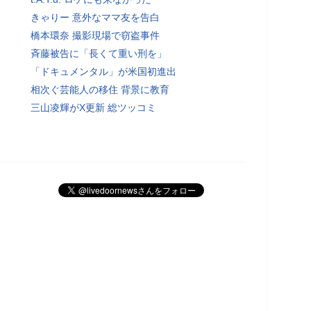
きゃりー 意外なママ友を告白
橋本環奈 撮影現場で窃盗事件
斉藤被告に「長くて重い刑を」
「ドキュメンタル」が米国初進出
相次ぐ芸能人の移住 背景に教育
三山凌輝がX更新 総ツッコミ