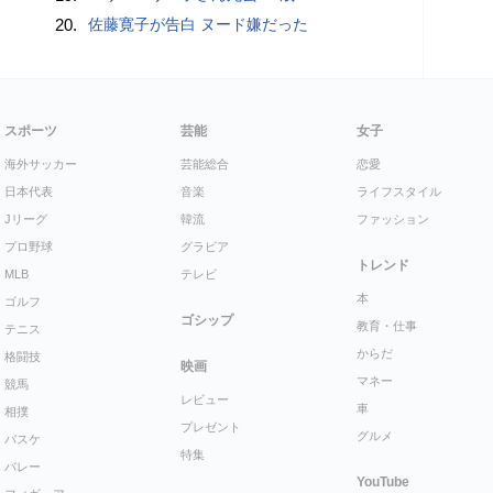
20.
佐藤寛子が告白 ヌード嫌だった
スポーツ
芸能
女子
海外サッカー
芸能総合
恋愛
日本代表
音楽
ライフスタイル
Jリーグ
韓流
ファッション
プロ野球
グラビア
トレンド
MLB
テレビ
本
ゴルフ
ゴシップ
教育・仕事
テニス
からだ
格闘技
映画
マネー
競馬
レビュー
車
相撲
プレゼント
グルメ
バスケ
特集
バレー
YouTube