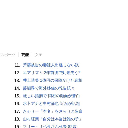
スポーツ
芸能
女子
11.
斉藤被告の妻証人出廷しない訳
12.
エアリズム 2年前後で効果失う?
13.
井上晴美 1億円の保険かけた真相
14.
芸能界で海外移住の報告続々
15.
厳しい指摘で 岡村の顔面が蒼白
16.
水卜アナと中村倫也 近況が話題
17.
きゃりー「本名」をさらりと告白
18.
山村紅葉「自分は本当は誰の子」
19.
マリー・リベラさん死去 82歳