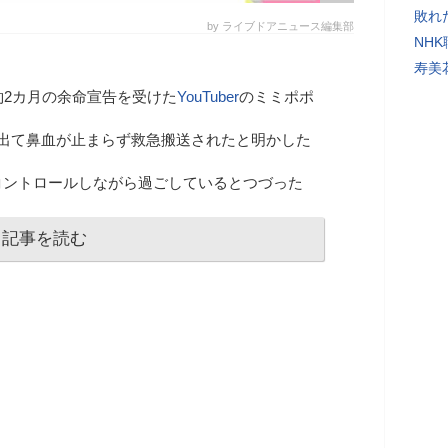
敗れ
by ライブドアニュース編集部
NH
寿美
約2カ月の余命宣告を受けた
YouTuber
のミミポポ
が出て鼻血が止まらず救急搬送されたと明かした
コントロールしながら過ごしているとつづった
記事を読む