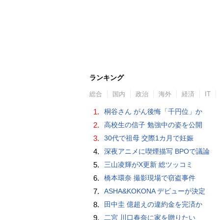
ランキング
総合
国内
政治
海外
経済
IT
1.
桐谷さん がん後悔「千円位」か
2.
高校生の信子 勉強中の姿を公開
3.
30代で祖母 交際1カ月で妊娠
4.
深夜アニメに喫煙描写 BPOで議論
5.
三山凌輝がX更新 総ツッコミ
6.
橋本環奈 撮影現場で窃盗事件
7.
ASHA&KOKONA デビューが決定
8.
田中圭 億超えの違約金を完済か
9.
二宮 川口春奈に家を贈りたい