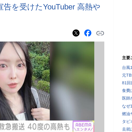
告を受けたYouTuber 高熱や
主要
台風
元T
81
食費
医師
なぜ
燃油
タピ
去就