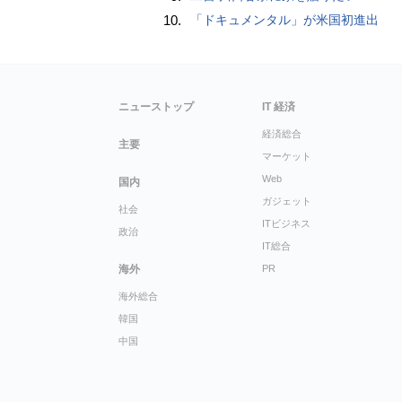
10.
「ドキュメンタル」が米国初進出
ニューストップ
IT 経済
経済総合
主要
マーケット
Web
国内
ガジェット
社会
ITビジネス
政治
IT総合
海外
PR
海外総合
韓国
中国