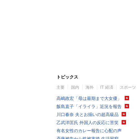
トピックス
主要
国内
海外
IT 経済
スポーツ
高嶋政宏「母は最期まで大女優」
飯島直子「イライラ」近況を報告
川口春奈 夫とお揃いの超高級品
乙武洋匡氏 外国人の反応に苦笑
有名女性のカレー報告に心配の声
斉藤被告から性被害後 生活困窮