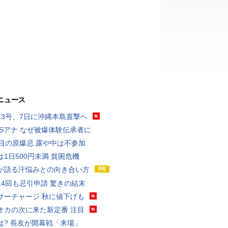
ニュース
13号、7日に沖縄本島直撃へ
BSアナ なぜ被爆体験伝承者に
回目の原爆忌 露や中は不参加
は1日500円未満 貧困危機
が語る汗悩みとの向き合い方
14回も忌引申請 驚きの結末
サーチャージ 秋に値下げも
オカの次に来た新定番 注目
は? 長友が開幕戦「来場」