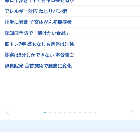
毎日早歩き 1年で何キロ痩せるか
アレルギー対応 ねじりパン術
排泄に異常 子宮体がん初期症状
認知症予防で「避けたい食品」
筋トレ7年 彼女なしも肉体は別格
診察は5分しかできない 本音告白
伊集院光 足首施術で腰痛に変化