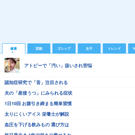
健康
芸能
ゴシップ
女子
トレンド
Y
アトピーで「汚い」扱いされ苦悩
認知症研究で「音」注目される
夫の「産後うつ」にみられる症状
1日10回 お腹引き締まる簡単習慣
太りにくいアイス 栄養士が解説
血圧を下げる飲みもの 選び方は