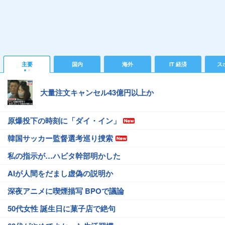
主要
国内
海外
IT 経済
ス
大量注文キャンセル43億円以上か
原爆投下の時刻に「ダイ・イン」
韓国サッカー監督選考巡り捜索
私の指示が…ハビタ幹部明かした
AIが人間をだまし虚偽の説明か
深夜アニメに喫煙描写 BPOで議論
50代女性 誕生日に菓子店で絶句