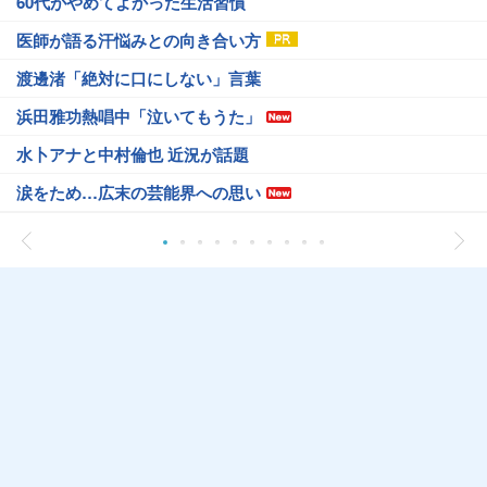
60代がやめてよかった生活習慣
医師が語る汗悩みとの向き合い方
渡邊渚「絶対に口にしない」言葉
浜田雅功熱唱中「泣いてもうた」
水卜アナと中村倫也 近況が話題
涙をため…広末の芸能界への思い