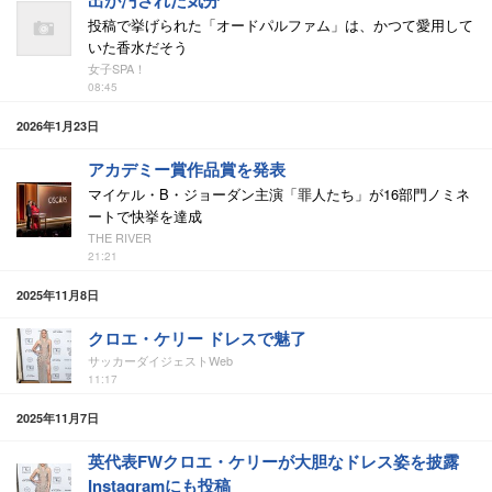
出が汚された気分
投稿で挙げられた「オードパルファム」は、かつて愛用して
いた香水だそう
女子SPA！
08:45
2026年1月23日
アカデミー賞作品賞を発表
マイケル・B・ジョーダン主演「罪人たち」が16部門ノミネ
ートで快挙を達成
THE RIVER
21:21
2025年11月8日
クロエ・ケリー ドレスで魅了
サッカーダイジェストWeb
11:17
2025年11月7日
英代表FWクロエ・ケリーが大胆なドレス姿を披露
Instagramにも投稿