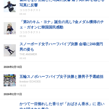
写真に反響
ココカラネクスト
05:40
「第2のキム・ヨナ」誕生の兆し?金メダル獲得のチ
ェ・ガオンに韓国国民感動
ココカラネクスト
05:30
スノーボード女子ハーフパイプ決勝 会場に246億円
男の姿も
THE ANSWER
00:43
2026年2月13日
五輪スノボハーフパイプ女子決勝と勝男子予選総括
livedoor ECHOES
16:03
2026年2月11日
かつて一目惚れした香りが「おばさん香水」に 思い