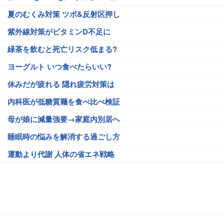
夏のむくみ対策 ツボ&反射区押し
紫外線対策がビタミンD不足に
緑茶を飲むと死亡リスク低まる?
ヨーグルト いつ食べたらいい?
休みだが疲れる 隠れ疲労対策は
内科医が低糖質麺を食べ比べ検証
母が娘に減量強要→家庭内別居へ
睡眠時の悩みを解消する過ごし方
運動より代謝 人体の省エネ戦略