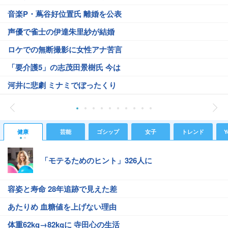
音楽P・蔦谷好位置氏 離婚を公表
声優で雀士の伊達朱里紗が結婚
ロケでの無断撮影に女性アナ苦言
「要介護5」の志茂田景樹氏 今は
河井に悲劇 ミナミでぼったくり
健康
芸能
ゴシップ
女子
トレンド
Y
「モテるためのヒント」326人に
容姿と寿命 28年追跡で見えた差
あたりめ 血糖値を上げない理由
体重62kg→82kgに 寺田心の生活