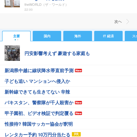
theWORLD（ザ・ワールド）
22:00
次ヘ
主要
国内
海外
IT 経済
ス
円安影響考えず 豪遊する家庭も
新潟県中越に線状降水帯直前予測
子ども追い マンションへ侵入か
新幹線できても生きてない 辛辣
パキスタン、警察隊が千人殺害か
甲子園初、ビデオ検証で判定覆る
性接待? 韓国サッカー協会が釈明
レンタカー予約 10万円分当たる