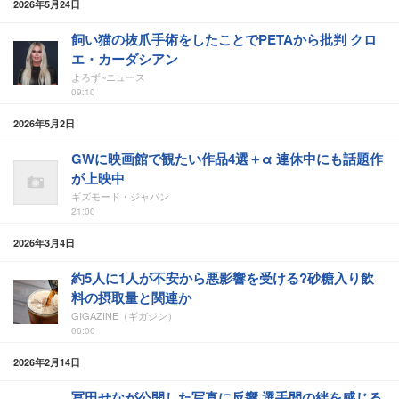
2026年5月24日
飼い猫の抜爪手術をしたことでPETAから批判 クロ
エ・カーダシアン
よろず~ニュース
09:10
2026年5月2日
GWに映画館で観たい作品4選＋α 連休中にも話題作
が上映中
ギズモード・ジャパン
21:00
2026年3月4日
約5人に1人が不安から悪影響を受ける?砂糖入り飲
料の摂取量と関連か
GIGAZINE（ギガジン）
06:00
2026年2月14日
冨田せなが公開した写真に反響 選手間の絆を感じる