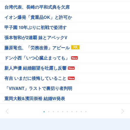
台湾代表、長崎の平和式典を欠席
イオン爆発「貴重品OK」と許可か
甲子園 10年ぶりに初戦で姿消す
張本智和が2連覇 妹とアベックV
藤原竜也、「労務改善」アピール
ドン小西「いつ心臓止まっても」
新人声優 結婚願望を吐露し反響
有吉 いまだに後悔していること
「VIVANT」ラストで裏切り者判明
重岡大毅&濱田崇裕 結婚W発表