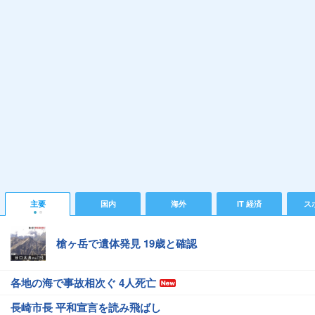
主要
国内
海外
IT 経済
ス
槍ヶ岳で遺体発見 19歳と確認
各地の海で事故相次ぐ 4人死亡
長崎市長 平和宣言を読み飛ばし