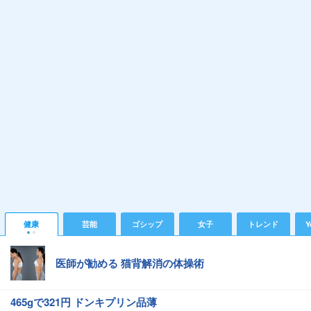
健康
芸能
ゴシップ
女子
トレンド
Y
医師が勧める 猫背解消の体操術
465gで321円 ドンキプリン品薄