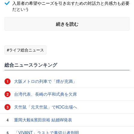
入居者の希望やニーズを引き出すための対話力と共感力も必要
だという
続きを読む
#ライフ総合ニュース
総合ニュースランキング
大阪メトロの列車で「煙が充満」
1
台湾代表、長崎の平和式典を欠席
2
天竺鼠「元天竺鼠」でKOC出場へ
3
重岡大毅&濱田崇裕 結婚W発表
4
「VIVANT」ラストで裏切り者判明
5