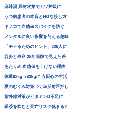
麻辣湯 具材次第でカツ丼級に
うつ病患者の本音とNGな接し方
キノコで血糖値スパイクを防ぐ
メンタルに良い影響を与える趣味
「モテるためのヒント」326人に
容姿と寿命 28年追跡で見えた差
あたりめ 血糖値を上げない理由
体重62kg→82kgに 寺田心の生活
夏のむくみ対策 ツボ&反射区押し
紫外線対策がビタミンD不足に
緑茶を飲むと死亡リスク低まる?