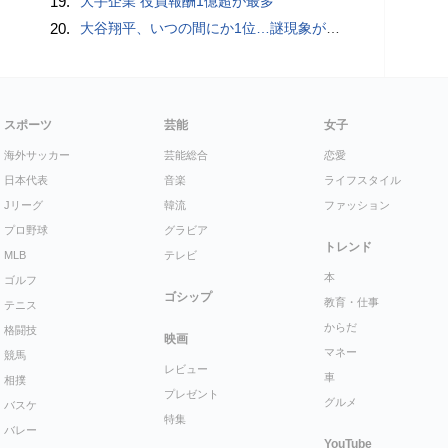
19.
大手企業 役員報酬1億超が最多
20.
大谷翔平、いつの間にか1位…謎現象が「おかしいですわ」 “囁き”消し去る「意味不明な男」
スポーツ
芸能
女子
海外サッカー
芸能総合
恋愛
日本代表
音楽
ライフスタイル
Jリーグ
韓流
ファッション
プロ野球
グラビア
トレンド
MLB
テレビ
本
ゴルフ
ゴシップ
教育・仕事
テニス
からだ
格闘技
映画
マネー
競馬
レビュー
車
相撲
プレゼント
グルメ
バスケ
特集
バレー
YouTube