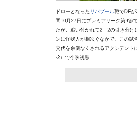
ドローとなった
リバプール
戦でDFが
間10月27日にプレミアリーグ第9節
たが、追い付かれて2－2の引き分け
ンに怪我人が相次ぐなかで、この試
交代を余儀なくされるアクシデント
-2）で今季初黒