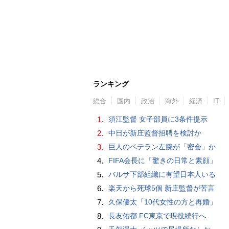
ランキング
総合
国内
政治
海外
経済
IT
1.
須江監督 女子部員に3条件提示
2.
中日が新庄監督招聘を検討か
3.
巨人のベテラン左腕が「密会」か
4.
FIFA会長に「驚きの日常と素顔」
5.
バルサ下部組織に有望日本人いる
6.
楽天から死球5個 新庄監督が苦言
7.
久保優太「10代女性の方と再婚」
8.
長友佑都 FC東京で現役続行へ