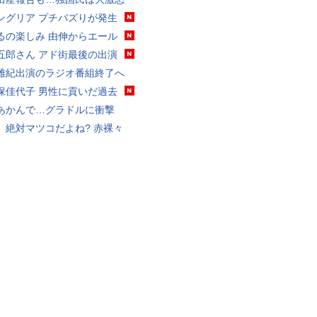
ングリア プチバズりが発生
るの楽しみ 由伸からエール
五郎さん アド街最後の出演
雅紀出演のラジオ番組終了へ
保佳代子 男性に貢いだ過去
あかんで…グラドルに衝撃
、絶対マツコだよね? 赤裸々