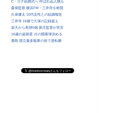
C・ロナ結婚式へ 呼ばれぬ人物も
森保監督 横浜FM・三井寺を称賛
久保優太 10代女性との結婚報告
三井寺 16歳で久保の記録超え
楽天から死球5個 新庄監督が苦言
16歳の超新星 J1の開幕弾決める
鹿島 国立最多観衆の前で逆転勝