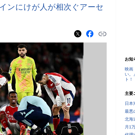
インにけが人が相次ぐアーセ
傷
お知
映画
い。
ト！
主要
日本
最悪
北海
月1
代理