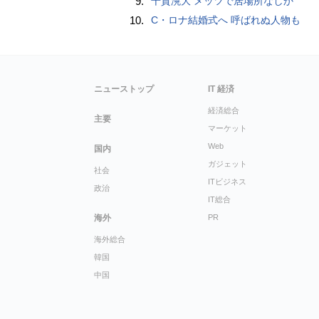
9.
千賀滉大 メッツで居場所なしか
10.
C・ロナ結婚式へ 呼ばれぬ人物も
ニューストップ
IT 経済
経済総合
主要
マーケット
Web
国内
ガジェット
社会
ITビジネス
政治
IT総合
海外
PR
海外総合
韓国
中国