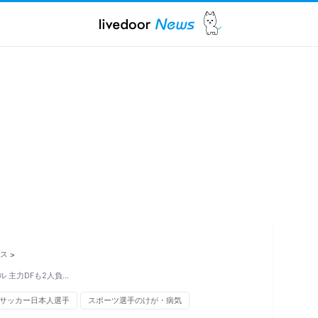
ス
>
 主力DFも2人負…
サッカー日本人選手
スポーツ選手のけが・病気