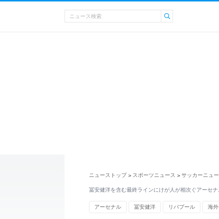
ニューストップ
スポーツニュース
サッカーニュー
>
>
冨安健洋を含む最終ラインにけが人が相次ぐアーセナル
アーセナル
冨安健洋
リバプール
海外
海外サッカー