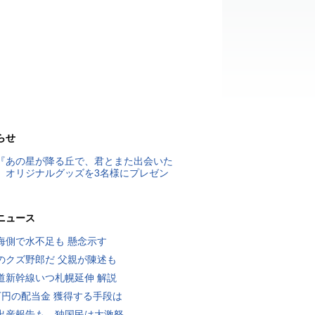
らせ
『あの星が降る丘で、君とまた出会いた
』オリジナルグッズを3名様にプレゼン
ニュース
海側で水不足も 懸念示す
のクズ野郎だ 父親が陳述も
道新幹線いつ札幌延伸 解説
万円の配当金 獲得する手段は
出産報告も…独国民は大激怒