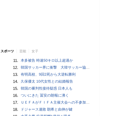
スポーツ
芸能
女子
11.
本多被告 時速50キロ以上超過か
12.
韓国サッカー界に衝撃 大韓サッカー協会に外国人審判への“性的接待”疑惑 韓国メディアが報道
13.
有明高校、9回2死から大逆転勝利
14.
久保優太 10代女性との結婚報告
15.
韓国の審判性接待疑惑 日本人も
16.
ついにきた 冨安の朗報に沸く
17.
ＵＥＦＡがＦＩＦＡ主催大会への不参加継続、会長への「全面支持」表明に反発…「状況は何も変わらない」
18.
ドジャース連敗 朗希と由伸が鍵