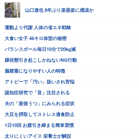
山口達也 8年ぶり楽器姿に感涙か
運動より代謝 人体の省エネ戦略
大食い女子 46キロ体型の秘密
バランスボール毎日10分で20kg減
躁状態引き起こしかねないNG行動
脳梗塞になりやすい人の特徴
アトピーで「汚い」扱いされ苦悩
認知症研究で「音」注目される
夫の「産後うつ」にみられる症状
大豆を摂取してストレス過食防止
1日10回 お腹引き締まる簡単習慣
太りにくいアイス 栄養士が解説