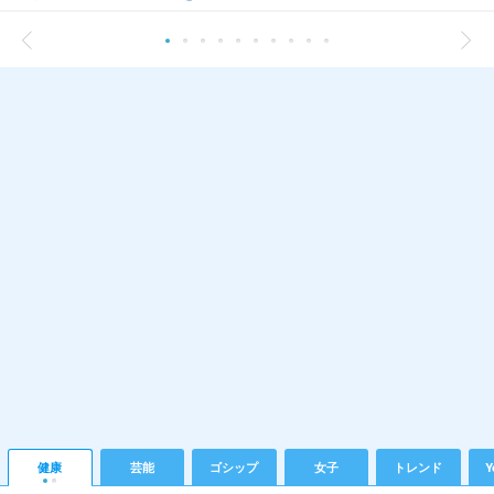
健康
芸能
ゴシップ
女子
トレンド
Y