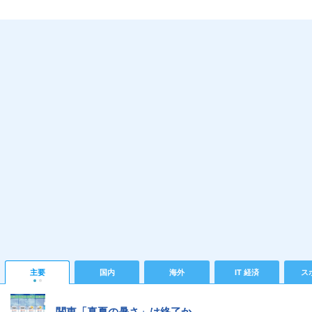
主要
国内
海外
IT 経済
ス
関東「真夏の暑さ」は終了か