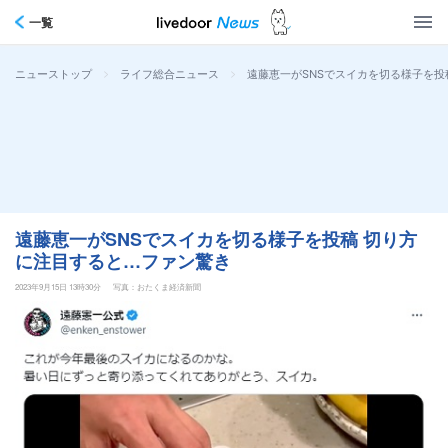
一覧
>
>
遠藤恵一がSNSでスイカを切る様子を投
ニューストップ
ライフ総合ニュース
遠藤恵一がSNSでスイカを切る様子を投稿 切り方
に注目すると…ファン驚き
2023年9月15日 13時30分
写真：おたくま経済新聞