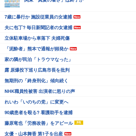
7歳に暴行か 施設従業員の女逮捕
夫に包丁? 毎日新聞記者の女逮捕
立体駐車場から車落下 夫婦死傷
「泥酔者」熊本で通報が頻発か
家の隣が民泊「トラウマなった」
露 原爆投下巡り広島市長を批判
無期刑の「終身刑化」傾向続く
NHK職員性被害 出演者に怒りの声
れいわ「いのちの党」に変更へ
90歳患者を殴る? 看護助手を逮捕
藤原竜也「労務改善」をアピール
女優・山本舞香 第1子を出産