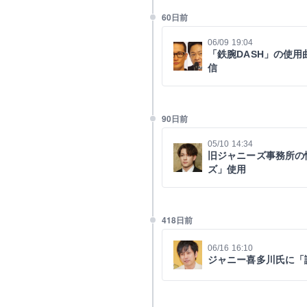
60日前
06/09 19:04
「鉄腕DASH」の使用曲が
信
90日前
05/10 14:34
旧ジャニーズ事務所の
ズ」使用
418日前
06/16 16:10
ジャニー喜多川氏に「