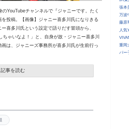
張本
身のYouTubeチャンネルで『ジャニーです。たく
万波
画を投稿。【画像】ジャニー喜多川氏になりきる
藤原
ニー喜多川氏という設定で語りだす冒頭から、
人気Y
散しちゃいなよ！」と、自身が故・ジャニー喜多川
VI
重岡
動画は、ジャニーズ事務所が喜多川氏が生前行っ
パー
記事を読む
題