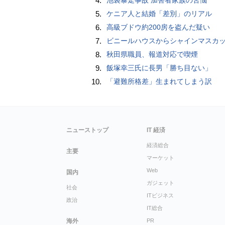
4.
5.
ケニア人と結婚「差別」のリアル
6.
高級ブドウ約200房を盗んだ疑い
7.
ビニールハウスからシャインマスカット約200房を盗んだ疑い ネットで販売か 無職の男（42）逮捕 
8.
秋田県職員、報道対応で喫煙
9.
飯塚幸三氏に長男「勝ち目ない」
10.
「避難所格差」生まれてしまう訳
ニューストップ
IT 経済
経済総合
主要
マーケット
Web
国内
ガジェット
社会
ITビジネス
政治
IT総合
海外
PR