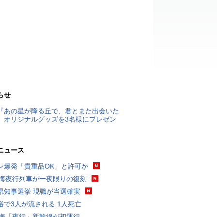
らせ
『あの星が降る丘で、君とまた出会いた
』オリジナルグッズを3名様にプレゼン
ニュース
ン爆発「貴重品OK」と許可か
東海夜行列車が一夜限りの復刻
県知事選挙 現職が当選確実
浴で3人が流される 1人死亡
東海「夜行」新幹線が初運行