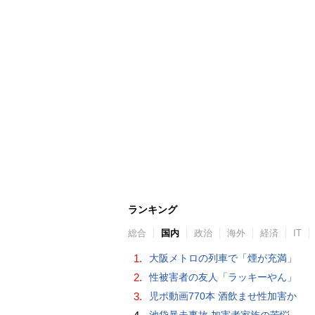
ランキング
総合
国内
政治
海外
経済
IT
1.
大阪メトロの列車で「煙が充満」
2.
性被害者の友人「ラッキーやん」
3.
児ポ動画770本 酒飲ませ性加害か
池袋暴走事故 加害者家族の苦悩