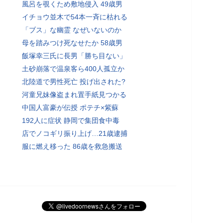
風呂を覗くため敷地侵入 49歳男
イチョウ並木で54本一斉に枯れる
「ブス」な幽霊 なぜいないのか
母を踏みつけ死なせたか 58歳男
飯塚幸三氏に長男「勝ち目ない」
土砂崩落で温泉客ら400人孤立か
北陸道で男性死亡 投げ出された?
河童兄妹像盗まれ置手紙見つかる
中国人富豪が伝授 ポテチ×紫蘇
192人に症状 静岡で集団食中毒
店でノコギリ振り上げ…21歳逮捕
服に燃え移った 86歳を救急搬送