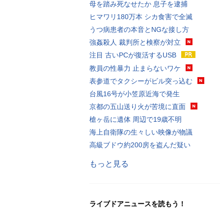
母を踏み死なせたか 息子を逮捕
ヒマワリ180万本 シカ食害で全滅
うつ病患者の本音とNGな接し方
強姦殺人 裁判所と検察が対立
注目 古いPCが復活するUSB
教員の性暴力 止まらないワケ
表参道でタクシーがビル突っ込む
台風16号が小笠原近海で発生
京都の五山送り火が苦境に直面
槍ヶ岳に遺体 周辺で19歳不明
海上自衛隊の生々しい映像が物議
高級ブドウ約200房を盗んだ疑い
もっと見る
ライブドアニュースを読もう！