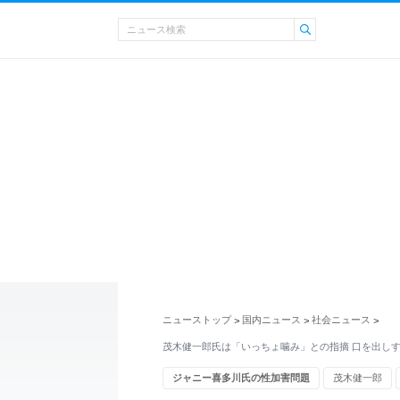
ニューストップ
国内ニュース
社会ニュース
>
>
>
茂木健一郎氏は「いっちょ噛み」との指摘 口を出し
ジャニー喜多川氏の性加害問題
茂木健一郎