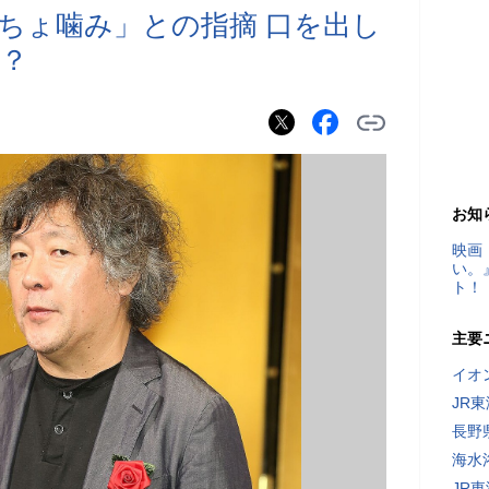
ちょ噛み」との指摘 口を出し
？
お知
映画
い。
ト！
主要
イオ
JR
長野
海水
JR