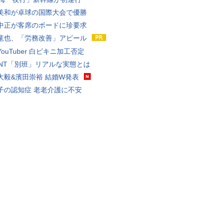
美和が卓球の国際大会で優勝
中正が客席のボードに珍要求
竜也、「労務改善」アピール
ouTuber 白ビキニ加工否定
VANT「別班」リアルな実態とは
大毅&濱田崇裕 結婚W発表
子の認知症 老老介護に不安