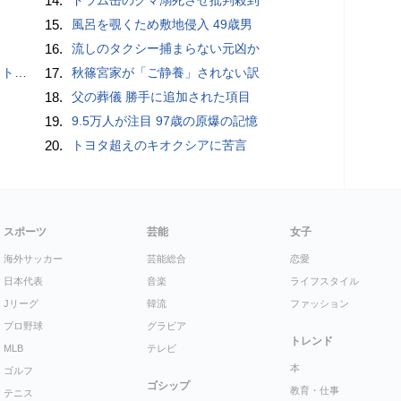
14.
15.
風呂を覗くため敷地侵入 49歳男
16.
流しのタクシー捕まらない元凶か
岡山県警
17.
秋篠宮家が「ご静養」されない訳
18.
父の葬儀 勝手に追加された項目
19.
9.5万人が注目 97歳の原爆の記憶
20.
トヨタ超えのキオクシアに苦言
スポーツ
芸能
女子
海外サッカー
芸能総合
恋愛
日本代表
音楽
ライフスタイル
Jリーグ
韓流
ファッション
プロ野球
グラビア
トレンド
MLB
テレビ
本
ゴルフ
ゴシップ
教育・仕事
テニス