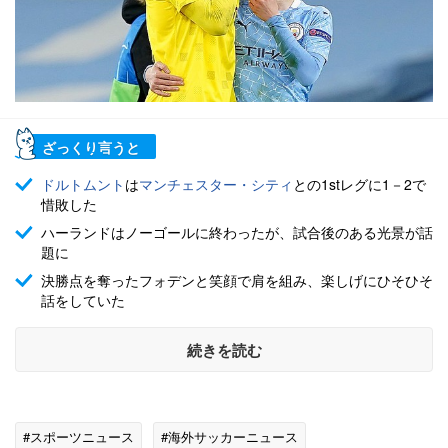
ざっくり言うと
ドルトムント
は
マンチェスター・シティ
との1stレグに1－2で
惜敗した
ハーランドはノーゴールに終わったが、試合後のある光景が話
題に
決勝点を奪ったフォデンと笑顔で肩を組み、楽しげにひそひそ
話をしていた
続きを読む
#スポーツニュース
#海外サッカーニュース