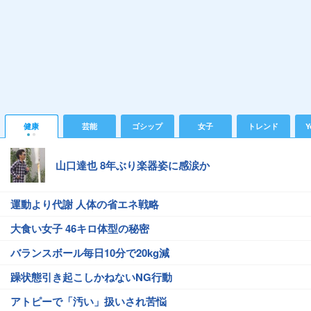
健康
芸能
ゴシップ
女子
トレンド
Y
山口達也 8年ぶり楽器姿に感涙か
運動より代謝 人体の省エネ戦略
大食い女子 46キロ体型の秘密
バランスボール毎日10分で20kg減
躁状態引き起こしかねないNG行動
アトピーで「汚い」扱いされ苦悩