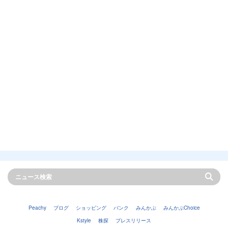
Peachy
ブログ
ショッピング
バンク
みんかぶ
みんかぶChoice
Kstyle
株探
プレスリリース