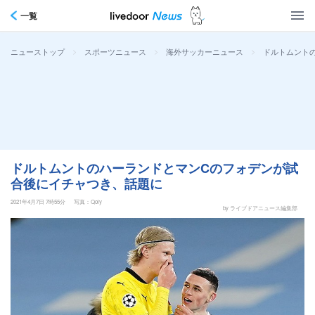
一覧
>
>
>
ドルトムント
ニューストップ
スポーツニュース
海外サッカーニュース
ドルトムントのハーランドとマンCのフォデンが試
合後にイチャつき、話題に
2021年4月7日 7時55分
写真：Qoly
by ライブドアニュース編集部