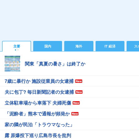
主要
国内
海外
IT 経済
ス
関東「真夏の暑さ」は終了か
7歳に暴行か 施設従業員の女逮捕
夫に包丁? 毎日新聞記者の女逮捕
立体駐車場から車落下 夫婦死傷
「泥酔者」熊本で通報が頻発か
家の隣が民泊「トラウマなった」
露 原爆投下巡り広島市長を批判