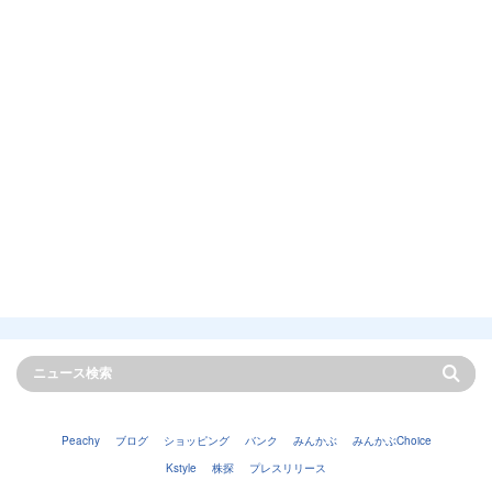
Peachy
ブログ
ショッピング
バンク
みんかぶ
みんかぶChoice
Kstyle
株探
プレスリリース