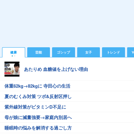
健康
芸能
ゴシップ
女子
トレンド
Y
あたりめ 血糖値を上げない理由
体重62kg→82kgに 寺田心の生活
夏のむくみ対策 ツボ&反射区押し
紫外線対策がビタミンD不足に
母が娘に減量強要→家庭内別居へ
睡眠時の悩みを解消する過ごし方