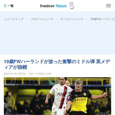
一覧
>
>
>
19歳FWハーラン
ニューストップ
スポーツニュース
サッカーニュース
19歳FWハーランドが放った衝撃のミドル弾 英メデ
ィアが脱帽
2020年2月19日 10時10分
写真：FOOTBALL ZONE