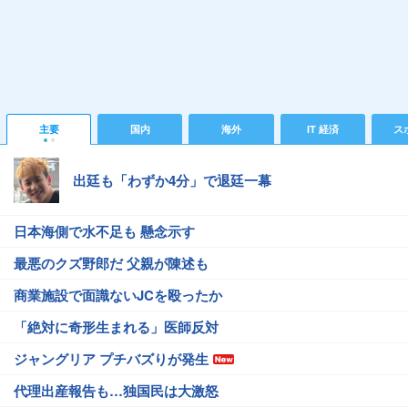
主要
国内
海外
IT 経済
ス
出廷も「わずか4分」で退廷一幕
日本海側で水不足も 懸念示す
最悪のクズ野郎だ 父親が陳述も
商業施設で面識ないJCを殴ったか
「絶対に奇形生まれる」医師反対
ジャングリア プチバズりが発生
代理出産報告も…独国民は大激怒